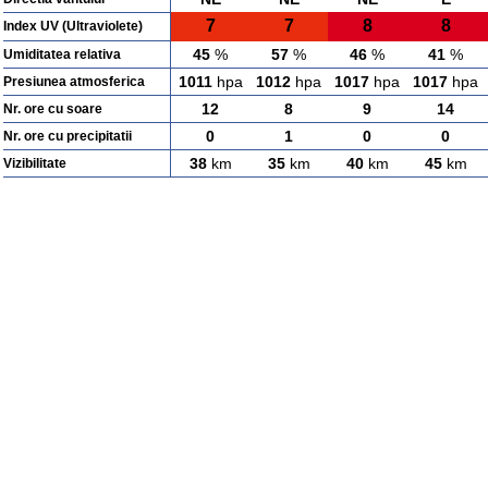
7
7
8
8
Index UV (Ultraviolete)
45
%
57
%
46
%
41
%
Umiditatea relativa
1011
hpa
1012
hpa
1017
hpa
1017
hpa
Presiunea atmosferica
12
8
9
14
Nr. ore cu soare
0
1
0
0
Nr. ore cu precipitatii
38
km
35
km
40
km
45
km
Vizibilitate