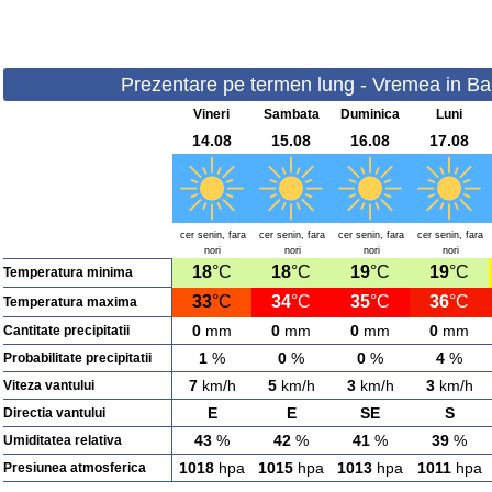
Prezentare pe termen lung - Vremea in Bala
Vineri
Sambata
Duminica
Luni
14.08
15.08
16.08
17.08
cer senin, fara
cer senin, fara
cer senin, fara
cer senin, fara
nori
nori
nori
nori
18
°C
18
°C
19
°C
19
°C
Temperatura minima
33
°C
34
°C
35
°C
36
°C
Temperatura maxima
0
mm
0
mm
0
mm
0
mm
Cantitate precipitatii
1
%
0
%
0
%
4
%
Probabilitate precipitatii
7
km/h
5
km/h
3
km/h
3
km/h
Viteza vantului
E
E
SE
S
Directia vantului
43
%
42
%
41
%
39
%
Umiditatea relativa
1018
hpa
1015
hpa
1013
hpa
1011
hpa
Presiunea atmosferica