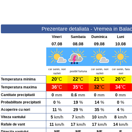
Prezentare detaliata - Vremea in Balaci
Vineri
Sambata
Duminica
Luni
07.08
08.08
09.08
10.08
cer senin, nori
cer senin, nori
cer senin, fara
posibil furtuna
razleti
razleti
nori
20
°C
22
°C
21
°C
20
°C
Temperatura minima
36
°C
35
°C
32
°C
34
°C
Temperatura maxima
0
mm
0.6
mm
0
mm
0
mm
Cantitate precipitatii
0
%
19
%
14
%
0
%
Probabilitate precipitatii
11
%
29
%
35
%
4
%
Acoperire cu nori
5
km/h
7
km/h
10
km/h
8
km/h
Viteza vantului
11
km/h
17
km/h
17
km/h
14
km/h
Rafale de vant
NE
NE
NE
E
Directia vantului