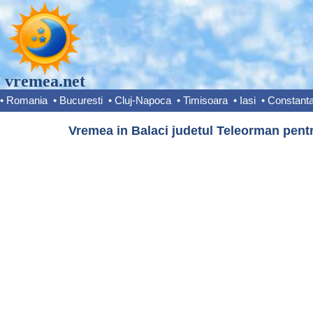
vremea.net
•
Romania
•
Bucuresti
•
Cluj-Napoca
•
Timisoara
•
Iasi
•
Constant
Vremea in Balaci judetul Teleorman pentr