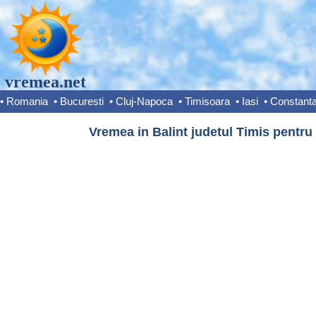
vremea.net
•
Romania
•
Bucuresti
•
Cluj-Napoca
•
Timisoara
•
Iasi
•
Constant
Vremea in Balint judetul Timis pentru 