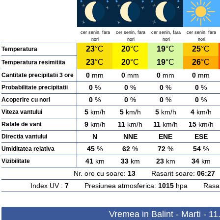
cer senin, fara
cer senin, fara
cer senin, fara
cer senin, fara
nori
nori
nori
nori
23
°C
20
°C
19
°C
25
°C
Temperatura
23
°C
20
°C
19
°C
26
°C
Temperatura resimitita
0
mm
0
mm
0
mm
0
mm
Cantitate precipitatii 3 ore
0
%
0
%
0
%
0
%
Probabilitate precipitatii
0
%
0
%
0
%
0
%
Acoperire cu nori
5
km/h
5
km/h
5
km/h
4
km/h
Viteza vantului
9
km/h
11
km/h
11
km/h
15
km/h
Rafale de vant
N
NNE
ENE
ESE
Directia vantului
45
%
62
%
72
%
54
%
Umiditatea relativa
41
km
33
km
23
km
34
km
Vizibilitate
Nr. ore cu soare:
13
Rasarit soare:
06:27
A
Index UV :
7
Presiunea atmosferica:
1015
hpa Rasarit
Vremea in Balint - Marti - 1