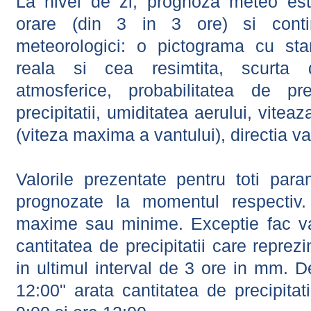
La nivel de zi, prognoza meteo este
orare (din 3 in 3 ore) si contin
meteorologici: o pictograma cu sta
reala si cea resimtita, scurta d
atmosferice, probabilitatea de prec
precipitatii, umiditatea aerului, viteaz
(viteza maxima a vantului), directia va
Valorile prezentate pentru toti param
prognozate la momentul respectiv.
maxime sau minime. Exceptie fac val
cantitatea de precipitatii care reprez
in ultimul interval de 3 ore in mm.
12:00" arata cantitatea de precipitat