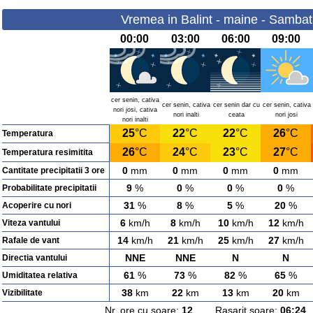
Vremea in Balint - maine - Sambat
00:00
03:00
06:00
09:00
cer senin, cativa
cer senin, cativa
cer senin dar cu
cer senin, cativa
nori josi, cativa
nori inalti
ceata
nori josi
nori inalti
25
°C
22
°C
22
°C
26
°C
Temperatura
26
°C
24
°C
23
°C
27
°C
Temperatura resimitita
0
mm
0
mm
0
mm
0
mm
Cantitate precipitatii 3 ore
9
%
0
%
0
%
0
%
Probabilitate precipitatii
31
%
8
%
5
%
20
%
Acoperire cu nori
6
km/h
8
km/h
10
km/h
12
km/h
Viteza vantului
14
km/h
21
km/h
25
km/h
27
km/h
Rafale de vant
NNE
NNE
N
N
Directia vantului
61
%
73
%
82
%
65
%
Umiditatea relativa
38
km
22
km
13
km
20
km
Vizibilitate
Nr. ore cu soare:
12
Rasarit soare:
06:24
A