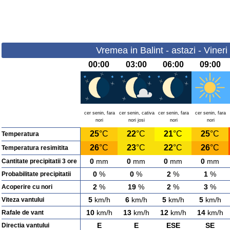
Vremea in Balint - astazi - Viner
00:00
03:00
06:00
09:00
cer senin, fara
cer senin, cativa
cer senin, fara
cer senin, fara
nori
nori josi
nori
nori
25
°C
22
°C
21
°C
25
°C
Temperatura
26
°C
23
°C
22
°C
26
°C
Temperatura resimitita
0
mm
0
mm
0
mm
0
mm
Cantitate precipitatii 3 ore
0
%
0
%
2
%
1
%
Probabilitate precipitatii
2
%
19
%
2
%
3
%
Acoperire cu nori
5
km/h
6
km/h
5
km/h
5
km/h
Viteza vantului
10
km/h
13
km/h
12
km/h
14
km/h
Rafale de vant
E
E
ESE
SE
Directia vantului