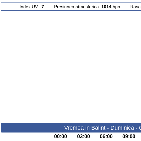
Index UV :
7
Presiunea atmosferica:
1014
hpa Rasarit
Vremea in Balint - Duminica -
00:00
03:00
06:00
09:00