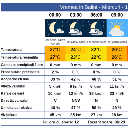
Vremea in Balint - Miercuri - 
00:00
03:00
06:00
09:00
cer senin, cativa
cer partial noros
cer partial noros
cer partial noros
nori josi
27
°C
24
°C
22
°C
26
°C
Temperatura
27
°C
23
°C
22
°C
26
°C
Temperatura resimitita
0
mm
0
mm
0
mm
0
mm
Cantitate precipitatii 3 ore
2
%
0
%
0
%
0
%
Probabilitate precipitatii
39
%
42
%
46
%
51
%
Acoperire cu nori
5
km/h
6
km/h
8
km/h
11
km/h
Viteza vantului
10
km/h
12
km/h
18
km/h
23
km/h
Rafale de vant
V
NNV
N
N
Directia vantului
40
%
47
%
56
%
49
%
Umiditatea relativa
45
km
35
km
27
km
28
km
Vizibilitate
Nr. ore cu soare:
12
Rasarit soare:
06:29
A