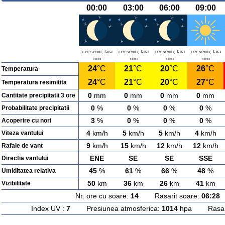
00:00
03:00
06:00
09:00
cer senin, fara
cer senin, fara
cer senin, fara
cer senin, fara
nori
nori
nori
nori
24
°C
21
°C
20
°C
26
°C
Temperatura
24
°C
21
°C
20
°C
27
°C
Temperatura resimitita
0
mm
0
mm
0
mm
0
mm
Cantitate precipitatii 3 ore
0
%
0
%
0
%
0
%
Probabilitate precipitatii
3
%
0
%
0
%
0
%
Acoperire cu nori
4
km/h
5
km/h
5
km/h
4
km/h
Viteza vantului
9
km/h
15
km/h
12
km/h
12
km/h
Rafale de vant
ENE
SE
SE
SSE
Directia vantului
45
%
61
%
66
%
48
%
Umiditatea relativa
50
km
36
km
26
km
41
km
Vizibilitate
Nr. ore cu soare:
14
Rasarit soare:
06:28
A
Index UV :
7
Presiunea atmosferica:
1014
hpa Rasarit