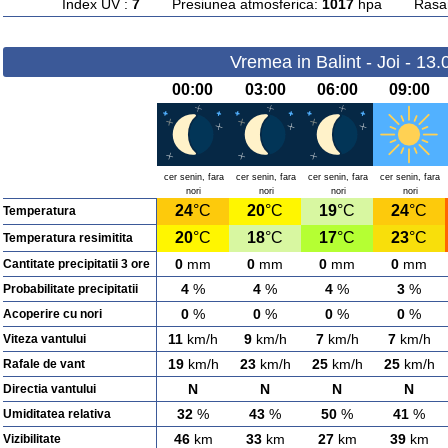
Index UV :
7
Presiunea atmosferica:
1017
hpa Rasarit
Vremea in Balint - Joi - 13
00:00
03:00
06:00
09:00
cer senin, fara
cer senin, fara
cer senin, fara
cer senin, fara
nori
nori
nori
nori
24
°C
20
°C
19
°C
24
°C
Temperatura
20
°C
18
°C
17
°C
23
°C
Temperatura resimitita
0
mm
0
mm
0
mm
0
mm
Cantitate precipitatii 3 ore
4
%
4
%
4
%
3
%
Probabilitate precipitatii
0
%
0
%
0
%
0
%
Acoperire cu nori
11
km/h
9
km/h
7
km/h
7
km/h
Viteza vantului
19
km/h
23
km/h
25
km/h
25
km/h
Rafale de vant
N
N
N
N
Directia vantului
32
%
43
%
50
%
41
%
Umiditatea relativa
46
km
33
km
27
km
39
km
Vizibilitate