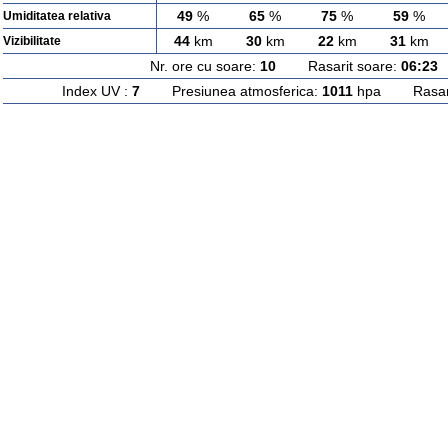
49
%
65
%
75
%
59
%
Umiditatea relativa
44
km
30
km
22
km
31
km
Vizibilitate
Nr. ore cu soare:
10
Rasarit soare:
06:23
A
Index UV :
7
Presiunea atmosferica:
1011
hpa Rasarit