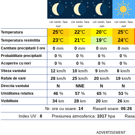
cer senin, fara
cer senin, fara
cer senin, fara
cer senin, fara
nori
nori
nori
nori
25
°C
22
°C
20
°C
25
°C
Temperatura
23
°C
21
°C
19
°C
24
°C
Temperatura resimitita
0
mm
0
mm
0
mm
0
mm
Cantitate precipitatii 3 ore
0
%
0
%
0
%
0
%
Probabilitate precipitatii
0
%
0
%
0
%
0
%
Acoperire cu nori
12
km/h
10
km/h
9
km/h
8
km/h
Viteza vantului
28
km/h
25
km/h
20
km/h
19
km/h
Rafale de vant
N
NNE
N
N
Directia vantului
46
%
57
%
65
%
53
%
Umiditatea relativa
34
km
28
km
20
km
26
km
Vizibilitate
Nr. ore cu soare:
14
Rasarit soare:
06:26
A
Index UV :
8
Presiunea atmosferica:
1017
hpa Rasarit
ADVERTISEMENT