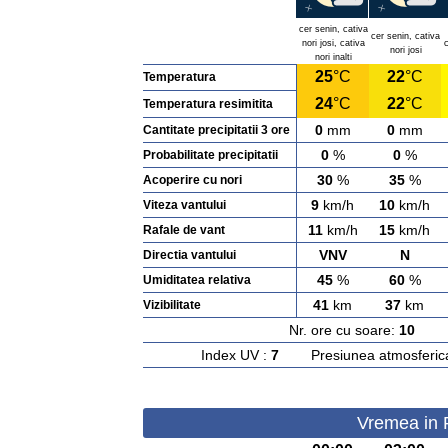
cer senin, cativa
cer senin, cativa
nori josi, cativa
c
nori josi
nori inalti
25
°C
22
°C
Temperatura
24
°C
22
°C
Temperatura resimitita
0
mm
0
mm
Cantitate precipitatii 3 ore
0
%
0
%
Probabilitate precipitatii
30
%
35
%
Acoperire cu nori
9
km/h
10
km/h
Viteza vantului
11
km/h
15
km/h
Rafale de vant
VNV
N
Directia vantului
45
%
60
%
Umiditatea relativa
41
km
37
km
Vizibilitate
Nr. ore cu soare:
10
Ras
Index UV :
7
Presiunea atmosferic
Vremea in R