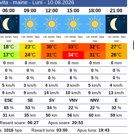
ita - maine - Luni - 10.08.2026
06:00
09:00
12:00
15:00
18:00
21:00
cer senin, fara
cer senin, fara
cer senin, fara
cer senin, fara
cer senin, fara
cer senin, fara
nori
nori
nori
nori
nori
nori
18
°C
23
°C
30
°C
33
°C
32
°C
27
°C
17
°C
24
°C
31
°C
34
°C
31
°C
26
°C
0
mm
0
mm
0
mm
0
mm
0
mm
0
mm
0
%
0
%
0
%
0
%
0
%
0
%
0
%
0
%
0
%
8
%
5
%
0
%
5
km/h
3
km/h
4
km/h
3
km/h
5
km/h
4
km/h
9
km/h
9
km/h
14
km/h
10
km/h
9
km/h
13
km/h
ESE
SE
SV
VNV
NNV
E
65
%
53
%
34
%
22
%
22
%
32
%
31
km
35
km
50
km
56
km
60
km
59
km
arit soare:
06:27
Apus soare:
20:53
a:
1016
hpa Rasarit luna:
03:00
Apus luna:
19:43