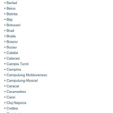
•
Barlad
•
Beius
•
Bistrita
•
Blaj
•
Botosani
•
Brad
•
Braila
•
Brasov
•
Buzau
•
Calafat
•
Calarasi
•
Campia Turzii
•
Campina
•
Campulung Moldovenesc
•
Campulung-Muscel
•
Caracal
•
Caransebes
•
Carei
•
Cluj-Napoca
•
Codlea