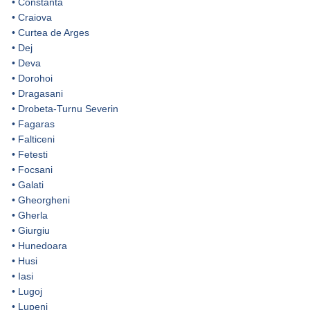
•
Constanta
•
Craiova
•
Curtea de Arges
•
Dej
•
Deva
•
Dorohoi
•
Dragasani
•
Drobeta-Turnu Severin
•
Fagaras
•
Falticeni
•
Fetesti
•
Focsani
•
Galati
•
Gheorgheni
•
Gherla
•
Giurgiu
•
Hunedoara
•
Husi
•
Iasi
•
Lugoj
•
Lupeni