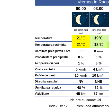
Vremea in Racov
00:00
03:00
cer senin, fara
cer senin, fara
nori
nori
21
°C
19
°C
Temperatura
21
°C
18
°C
Temperatura resimitita
0
mm
0
mm
Cantitate precipitatii 3 ore
0
%
0
%
Probabilitate precipitatii
1
%
8
%
Acoperire cu nori
5
km/h
4
km/h
Viteza vantului
10
km/h
10
km/h
Rafale de vant
NV
NNE
Directia vantului
48
%
62
%
Umiditatea relativa
45
km
37
km
Vizibilitate
Nr. ore cu soare:
14
Ras
Index UV :
7
Presiunea atmosferic