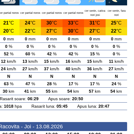
cer senin, cativa
cer senin, fara
er partial noros
cer partial noros
cer partial noros
cer partial noros
nori josi
nori
21
°C
24
°C
30
°C
33
°C
31
°C
25
°C
20
°C
22
°C
27
°C
30
°C
27
°C
22
°C
0
mm
0
mm
0
mm
0
mm
0
mm
0
mm
0
%
0
%
0
%
0
%
0
%
0
%
52
%
60
%
42
%
42
%
15
%
0
%
12
km/h
13
km/h
15
km/h
16
km/h
15
km/h
11
km/h
24
km/h
27
km/h
37
km/h
40
km/h
36
km/h
27
km/h
N
N
N
N
N
N
63
%
47
%
28
%
17
%
17
%
24
%
30
km
41
km
55
km
54
km
57
km
54
km
arit soare:
06:29
Apus soare:
20:50
a:
1018
hpa Rasarit luna:
05:45
Apus luna:
20:47
acovita - Joi - 13.08.2026