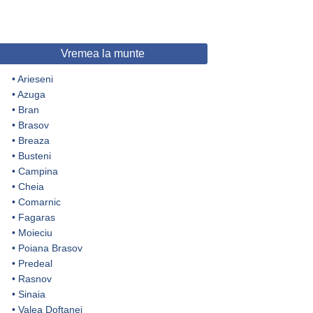
Vremea la munte
•
Arieseni
•
Azuga
•
Bran
•
Brasov
•
Breaza
•
Busteni
•
Campina
•
Cheia
•
Comarnic
•
Fagaras
•
Moieciu
•
Poiana Brasov
•
Predeal
•
Rasnov
•
Sinaia
•
Valea Doftanei