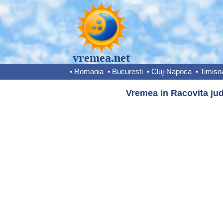
vremea.net
•
Romania
•
Bucuresti
•
Cluj-Napoca
•
Timiso
Vremea in Racovita jud