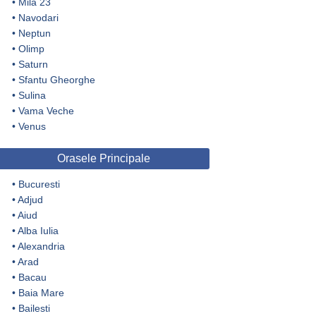
•
Mila 23
•
Navodari
•
Neptun
•
Olimp
•
Saturn
•
Sfantu Gheorghe
•
Sulina
•
Vama Veche
•
Venus
Orasele Principale
•
Bucuresti
•
Adjud
•
Aiud
•
Alba Iulia
•
Alexandria
•
Arad
•
Bacau
•
Baia Mare
•
Bailesti