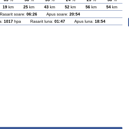
19
km
25
km
43
km
52
km
56
km
54
km
arit soare:
06:26
Apus soare:
20:54
a:
1017
hpa Rasarit luna:
01:47
Apus luna:
18:54