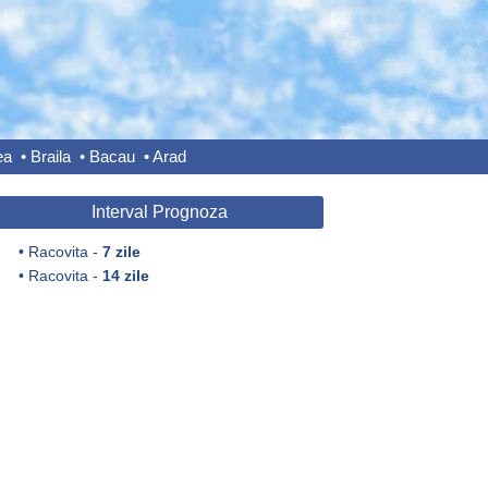
ea
•
Braila
•
Bacau
•
Arad
Interval Prognoza
•
Racovita -
7 zile
•
Racovita -
14 zile