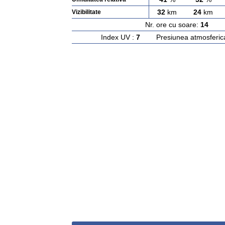
32
km
24
km
Vizibilitate
Nr. ore cu soare:
14
Ras
Index UV :
7
Presiunea atmosferic