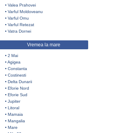
•
Valea Prahovei
•
Varful Moldoveanu
•
Varful Omu
•
Varful Retezat
•
Vatra Dornei
Vremea la mare
•
2 Mai
•
Agigea
•
Constanta
•
Costinesti
•
Delta Dunarii
•
Eforie Nord
•
Eforie Sud
•
Jupiter
•
Litoral
•
Mamaia
•
Mangalia
•
Mare