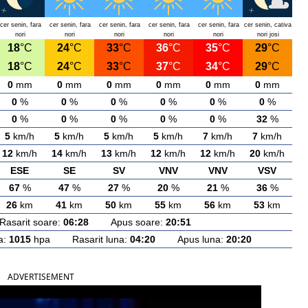
cer senin, fara
cer senin, fara
cer senin, fara
cer senin, fara
cer senin, fara
cer senin, cativa
nori
nori
nori
nori
nori
nori josi
18
°C
24
°C
33
°C
36
°C
35
°C
29
°C
18
°C
24
°C
33
°C
37
°C
34
°C
29
°C
0
mm
0
mm
0
mm
0
mm
0
mm
0
mm
0
%
0
%
0
%
0
%
0
%
0
%
0
%
0
%
0
%
0
%
0
%
32
%
5
km/h
5
km/h
5
km/h
5
km/h
7
km/h
7
km/h
12
km/h
14
km/h
13
km/h
12
km/h
12
km/h
20
km/h
ESE
SE
SV
VNV
VNV
VSV
67
%
47
%
27
%
20
%
21
%
36
%
26
km
41
km
50
km
55
km
56
km
53
km
arit soare:
06:28
Apus soare:
20:51
a:
1015
hpa Rasarit luna:
04:20
Apus luna:
20:20
ADVERTISEMENT