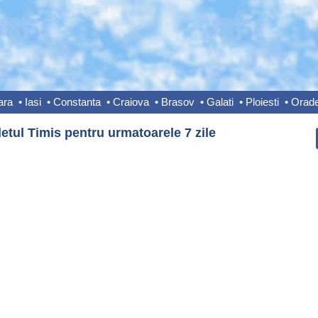
ara
•
Iasi
•
Constanta
•
Craiova
•
Brasov
•
Galati
•
Ploiesti
•
Orad
etul Timis pentru urmatoarele 7 zile