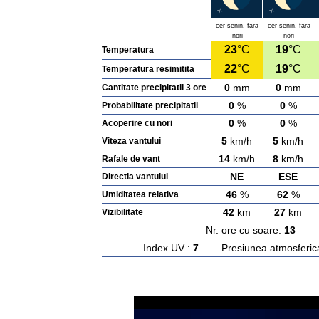
cer senin, fara
cer senin, fara
nori
nori
23
°C
19
°C
Temperatura
22
°C
19
°C
Temperatura resimitita
0
mm
0
mm
Cantitate precipitatii 3 ore
0
%
0
%
Probabilitate precipitatii
0
%
0
%
Acoperire cu nori
5
km/h
5
km/h
Viteza vantului
14
km/h
8
km/h
Rafale de vant
NE
ESE
Directia vantului
46
%
62
%
Umiditatea relativa
42
km
27
km
Vizibilitate
Nr. ore cu soare:
13
Ras
Index UV :
7
Presiunea atmosferic