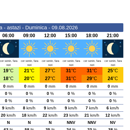
 - astazi - Duminica - 09.08.2026
06:00
09:00
12:00
15:00
18:00
21:00
cer senin, fara
cer senin, fara
cer senin, fara
cer senin, fara
cer senin, fara
cer senin, fara
nori
nori
nori
nori
nori
nori
19
°C
21
°C
27
°C
31
°C
31
°C
25
°C
18
°C
20
°C
27
°C
31
°C
29
°C
24
°C
0
mm
0
mm
0
mm
0
mm
0
mm
0
mm
0
%
0
%
0
%
0
%
0
%
0
%
0
%
0
%
0
%
0
%
0
%
0
%
9
km/h
8
km/h
9
km/h
9
km/h
7
km/h
6
km/h
20
km/h
18
km/h
22
km/h
23
km/h
21
km/h
12
km/h
N
N
N
NNV
NNV
NV
63
%
58
%
35
%
24
%
23
%
38
%