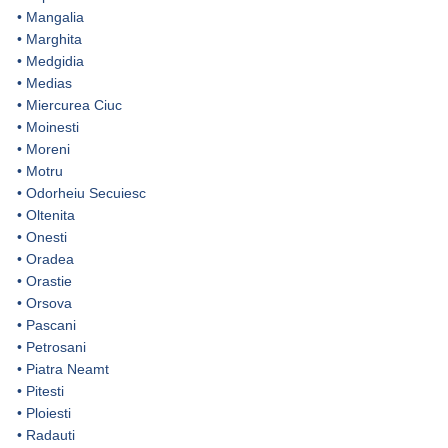
•
Mangalia
•
Marghita
•
Medgidia
•
Medias
•
Miercurea Ciuc
•
Moinesti
•
Moreni
•
Motru
•
Odorheiu Secuiesc
•
Oltenita
•
Onesti
•
Oradea
•
Orastie
•
Orsova
•
Pascani
•
Petrosani
•
Piatra Neamt
•
Pitesti
•
Ploiesti
•
Radauti