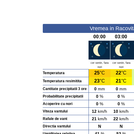
Vremea in Racovita
00:00
03:00
cer senin, fara
cer senin, fara
nori
nori
25
°C
22
°C
Temperatura
23
°C
21
°C
Temperatura resimitita
0
mm
0
mm
Cantitate precipitatii 3 ore
0
%
0
%
Probabilitate precipitatii
0
%
0
%
Acoperire cu nori
12
km/h
10
km/h
Viteza vantului
21
km/h
22
km/h
Rafale de vant
N
N
Directia vantului
41
%
52
%
Umiditatea relativa