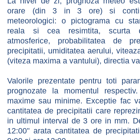
La nivel de zi, prognoza meteo este
orare (din 3 in 3 ore) si contin
meteorologici: o pictograma cu sta
reala si cea resimtita, scurta d
atmosferice, probabilitatea de prec
precipitatii, umiditatea aerului, viteaz
(viteza maxima a vantului), directia va
Valorile prezentate pentru toti param
prognozate la momentul respectiv.
maxime sau minime. Exceptie fac val
cantitatea de precipitatii care reprez
in ultimul interval de 3 ore in mm.
12:00" arata cantitatea de precipitat