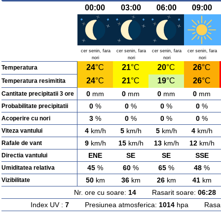
00:00
03:00
06:00
09:00
cer senin, fara
cer senin, fara
cer senin, fara
cer senin, fara
nori
nori
nori
nori
24
°C
21
°C
20
°C
26
°C
Temperatura
24
°C
21
°C
19
°C
26
°C
Temperatura resimitita
0
mm
0
mm
0
mm
0
mm
Cantitate precipitatii 3 ore
0
%
0
%
0
%
0
%
Probabilitate precipitatii
3
%
0
%
0
%
0
%
Acoperire cu nori
4
km/h
5
km/h
5
km/h
4
km/h
Viteza vantului
9
km/h
15
km/h
13
km/h
12
km/h
Rafale de vant
ENE
SE
SE
SSE
Directia vantului
45
%
60
%
65
%
48
%
Umiditatea relativa
50
km
36
km
26
km
41
km
Vizibilitate
Nr. ore cu soare:
14
Rasarit soare:
06:28
A
Index UV :
7
Presiunea atmosferica:
1014
hpa Rasarit