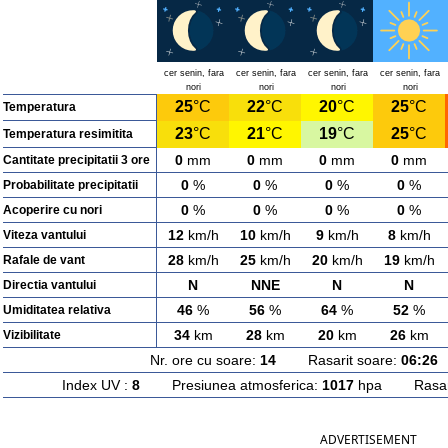
cer senin, fara
cer senin, fara
cer senin, fara
cer senin, fara
nori
nori
nori
nori
25
°C
22
°C
20
°C
25
°C
Temperatura
23
°C
21
°C
19
°C
25
°C
Temperatura resimitita
0
mm
0
mm
0
mm
0
mm
Cantitate precipitatii 3 ore
0
%
0
%
0
%
0
%
Probabilitate precipitatii
0
%
0
%
0
%
0
%
Acoperire cu nori
12
km/h
10
km/h
9
km/h
8
km/h
Viteza vantului
28
km/h
25
km/h
20
km/h
19
km/h
Rafale de vant
N
NNE
N
N
Directia vantului
46
%
56
%
64
%
52
%
Umiditatea relativa
34
km
28
km
20
km
26
km
Vizibilitate
Nr. ore cu soare:
14
Rasarit soare:
06:26
A
Index UV :
8
Presiunea atmosferica:
1017
hpa Rasarit
ADVERTISEMENT