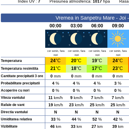
Index UV :
7
Presiunea atmosferica:
1017
hpa Rasarit
Vremea in Sanpetru Mare - Joi 
00:00
03:00
06:00
09:00
cer senin, fara
cer senin, fara
cer senin, fara
cer senin, fara
nori
nori
nori
nori
24
°C
20
°C
19
°C
24
°C
Temperatura
21
°C
18
°C
17
°C
23
°C
Temperatura resimitita
0
mm
0
mm
0
mm
0
mm
Cantitate precipitatii 3 ore
4
%
4
%
4
%
3
%
Probabilitate precipitatii
0
%
0
%
0
%
0
%
Acoperire cu nori
11
km/h
9
km/h
7
km/h
7
km/h
Viteza vantului
19
km/h
23
km/h
25
km/h
25
km/h
Rafale de vant
N
N
N
N
Directia vantului
33
%
44
%
52
%
42
%
Umiditatea relativa
46
km
33
km
27
km
39
km
Vizibilitate