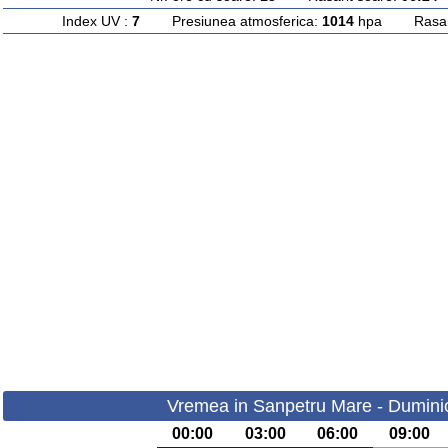
Index UV :
7
Presiunea atmosferica:
1014
hpa Rasarit
Vremea in Sanpetru Mare - Dumini
00:00
03:00
06:00
09:00