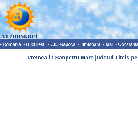
vremea.net
•
Romania
•
Bucuresti
•
Cluj-Napoca
•
Timisoara
•
Iasi
•
Constant
Vremea in Sanpetru Mare judetul Timis pen