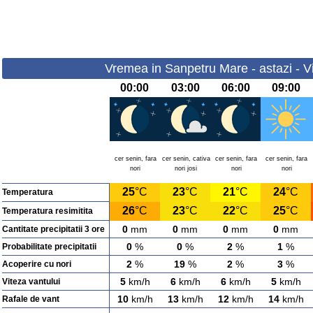
Vremea in Sanpetru Mare - astazi - V
00:00
03:00
06:00
09:00
cer senin, fara
cer senin, cativa
cer senin, fara
cer senin, fara
nori
nori josi
nori
nori
25
°C
23
°C
21
°C
24
°C
Temperatura
26
°C
23
°C
22
°C
25
°C
Temperatura resimitita
0
mm
0
mm
0
mm
0
mm
Cantitate precipitatii 3 ore
0
%
0
%
2
%
1
%
Probabilitate precipitatii
2
%
19
%
2
%
3
%
Acoperire cu nori
5
km/h
6
km/h
6
km/h
5
km/h
Viteza vantului
10
km/h
13
km/h
12
km/h
14
km/h
Rafale de vant