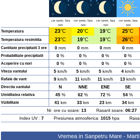
cer senin, fara
cer senin, fara
cer senin, fara
cer senin, fara
nori
nori
nori
nori
23
°C
20
°C
19
°C
25
°C
Temperatura
23
°C
19
°C
19
°C
26
°C
Temperatura resimitita
0
mm
0
mm
0
mm
0
mm
Cantitate precipitatii 3 ore
0
%
0
%
0
%
0
%
Probabilitate precipitatii
0
%
0
%
0
%
0
%
Acoperire cu nori
5
km/h
5
km/h
5
km/h
4
km/h
Viteza vantului
9
km/h
11
km/h
11
km/h
13
km/h
Rafale de vant
N
NNE
ENE
SE
Directia vantului
45
%
62
%
72
%
54
%
Umiditatea relativa
41
km
33
km
23
km
34
km
Vizibilitate
Nr. ore cu soare:
13
Rasarit soare:
06:27
A
Index UV :
7
Presiunea atmosferica:
1015
hpa Rasarit
Vremea in Sanpetru Mare - Marti