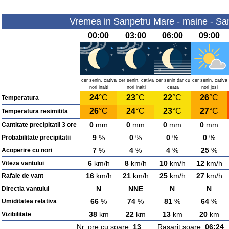
Vremea in Sanpetru Mare - maine - Sa
00:00
03:00
06:00
09:00
cer senin, cativa
cer senin, cativa
cer senin dar cu
cer senin, cativa
nori inalti
nori inalti
ceata
nori josi
24
°C
23
°C
22
°C
26
°C
Temperatura
26
°C
24
°C
23
°C
27
°C
Temperatura resimitita
0
mm
0
mm
0
mm
0
mm
Cantitate precipitatii 3 ore
9
%
0
%
0
%
0
%
Probabilitate precipitatii
7
%
4
%
4
%
25
%
Acoperire cu nori
6
km/h
8
km/h
10
km/h
12
km/h
Viteza vantului
16
km/h
21
km/h
25
km/h
27
km/h
Rafale de vant
N
NNE
N
N
Directia vantului
66
%
74
%
81
%
64
%
Umiditatea relativa
38
km
22
km
13
km
20
km
Vizibilitate
Nr. ore cu soare:
13
Rasarit soare:
06:24
A