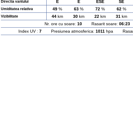
E
E
ESE
SE
Directia vantului
49
%
63
%
72
%
62
%
Umiditatea relativa
44
km
30
km
22
km
31
km
Vizibilitate
Nr. ore cu soare:
10
Rasarit soare:
06:23
A
Index UV :
7
Presiunea atmosferica:
1011
hpa Rasarit