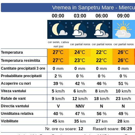
Vremea in Sanpetru Mare - Miercur
00:00
03:00
06:00
09:00
cer senin, cativa
cer partial noros
cer partial noros
cer partial noros
nori josi
27
°C
24
°C
22
°C
26
°C
Temperatura
27
°C
23
°C
22
°C
26
°C
Temperatura resimitita
0
mm
0
mm
0
mm
0
mm
Cantitate precipitatii 3 ore
2
%
0
%
0
%
0
%
Probabilitate precipitatii
39
%
42
%
46
%
51
%
Acoperire cu nori
5
km/h
6
km/h
8
km/h
10
km/h
Viteza vantului
9
km/h
12
km/h
18
km/h
23
km/h
Rafale de vant
V
NNV
N
N
Directia vantului
40
%
47
%
56
%
49
%
Umiditatea relativa
45
km
35
km
27
km
28
km
Vizibilitate
Nr. ore cu soare:
12
Rasarit soare:
06:29
A