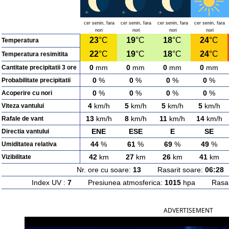
cer senin, fara
cer senin, fara
cer senin, fara
cer senin, fara
nori
nori
nori
nori
23
°C
19
°C
18
°C
24
°C
Temperatura
22
°C
19
°C
18
°C
24
°C
Temperatura resimitita
0
mm
0
mm
0
mm
0
mm
Cantitate precipitatii 3 ore
0
%
0
%
0
%
0
%
Probabilitate precipitatii
0
%
0
%
0
%
0
%
Acoperire cu nori
4
km/h
5
km/h
5
km/h
5
km/h
Viteza vantului
13
km/h
8
km/h
11
km/h
14
km/h
Rafale de vant
ENE
ESE
E
SE
Directia vantului
44
%
61
%
69
%
49
%
Umiditatea relativa
42
km
27
km
26
km
41
km
Vizibilitate
Nr. ore cu soare:
13
Rasarit soare:
06:28
A
Index UV :
7
Presiunea atmosferica:
1015
hpa Rasarit
ADVERTISEMENT