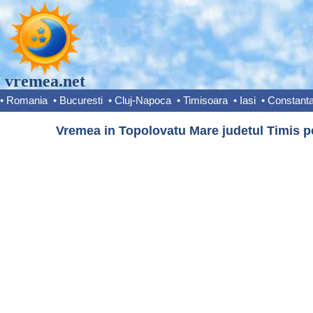
vremea.net
•
Romania
•
Bucuresti
•
Cluj-Napoca
•
Timisoara
•
Iasi
•
Constant
Vremea in Topolovatu Mare judetul Timis pe