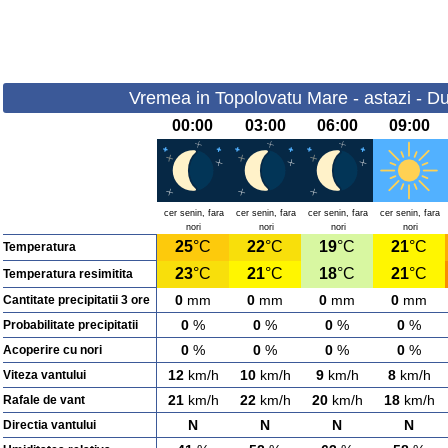
Vremea in Topolovatu Mare - astazi - D
00:00
03:00
06:00
09:00
cer senin, fara
cer senin, fara
cer senin, fara
cer senin, fara
nori
nori
nori
nori
25
°C
22
°C
19
°C
21
°C
Temperatura
23
°C
21
°C
18
°C
21
°C
Temperatura resimitita
0
mm
0
mm
0
mm
0
mm
Cantitate precipitatii 3 ore
0
%
0
%
0
%
0
%
Probabilitate precipitatii
0
%
0
%
0
%
0
%
Acoperire cu nori
12
km/h
10
km/h
9
km/h
8
km/h
Viteza vantului
21
km/h
22
km/h
20
km/h
18
km/h
Rafale de vant
N
N
N
N
Directia vantului