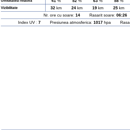
41
%
52
%
63
%
58
%
Umiditatea relativa
32
km
24
km
19
km
25
km
Vizibilitate
Nr. ore cu soare:
14
Rasarit soare:
06:26
A
Index UV :
7
Presiunea atmosferica:
1017
hpa Rasarit