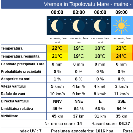
Vremea in Topolovatu Mare - maine - 
00:00
03:00
06:00
09:00
cer senin, fara
cer senin, fara
cer senin, fara
cer senin, fara
nori
nori
nori
nori
22
°C
19
°C
18
°C
23
°C
Temperatura
21
°C
19
°C
18
°C
24
°C
Temperatura resimitita
0
mm
0
mm
0
mm
0
mm
Cantitate precipitatii 3 ore
0
%
0
%
0
%
0
%
Probabilitate precipitatii
1
%
8
%
0
%
0
%
Acoperire cu nori
5
km/h
4
km/h
4
km/h
3
km/h
Viteza vantului
10
km/h
9
km/h
8
km/h
11
km/h
Rafale de vant
NNV
NNE
E
SSE
Directia vantului
49
%
64
%
66
%
54
%
Umiditatea relativa
45
km
37
km
31
km
35
km
Vizibilitate
Nr. ore cu soare:
14
Rasarit soare:
06:27
A
Index UV :
7
Presiunea atmosferica:
1016
hpa Rasarit