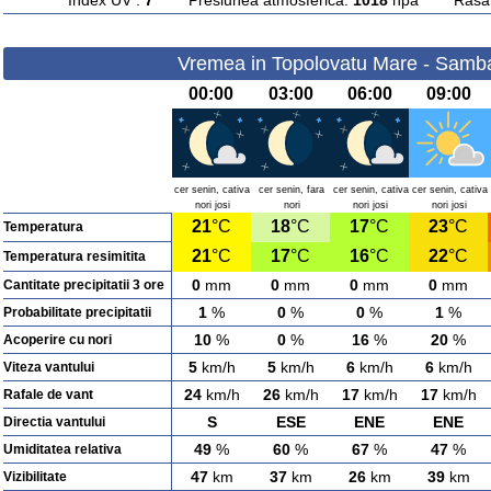
Index UV :
7
Presiunea atmosferica:
1018
hpa Rasarit
Vremea in Topolovatu Mare - Samba
00:00
03:00
06:00
09:00
cer senin, cativa
cer senin, fara
cer senin, cativa
cer senin, cativa
nori josi
nori
nori josi
nori josi
21
°C
18
°C
17
°C
23
°C
Temperatura
21
°C
17
°C
16
°C
22
°C
Temperatura resimitita
0
mm
0
mm
0
mm
0
mm
Cantitate precipitatii 3 ore
1
%
0
%
0
%
1
%
Probabilitate precipitatii
10
%
0
%
16
%
20
%
Acoperire cu nori
5
km/h
5
km/h
6
km/h
6
km/h
Viteza vantului
24
km/h
26
km/h
17
km/h
17
km/h
Rafale de vant
S
ESE
ENE
ENE
Directia vantului
49
%
60
%
67
%
47
%
Umiditatea relativa
47
km
37
km
26
km
39
km
Vizibilitate