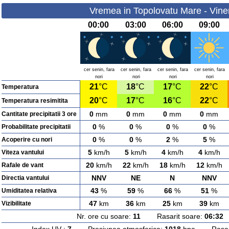
Vremea in Topolovatu Mare - Viner
00:00
03:00
06:00
09:00
cer senin, fara
cer senin, fara
cer senin, fara
cer senin, fara
nori
nori
nori
nori
21
°C
18
°C
17
°C
22
°C
Temperatura
20
°C
17
°C
16
°C
22
°C
Temperatura resimitita
0
mm
0
mm
0
mm
0
mm
Cantitate precipitatii 3 ore
0
%
0
%
0
%
0
%
Probabilitate precipitatii
0
%
0
%
2
%
5
%
Acoperire cu nori
5
km/h
5
km/h
4
km/h
4
km/h
Viteza vantului
20
km/h
22
km/h
18
km/h
12
km/h
Rafale de vant
NNV
NE
N
NNV
Directia vantului
43
%
59
%
66
%
51
%
Umiditatea relativa
47
km
36
km
25
km
39
km
Vizibilitate
Nr. ore cu soare:
11
Rasarit soare:
06:32
A