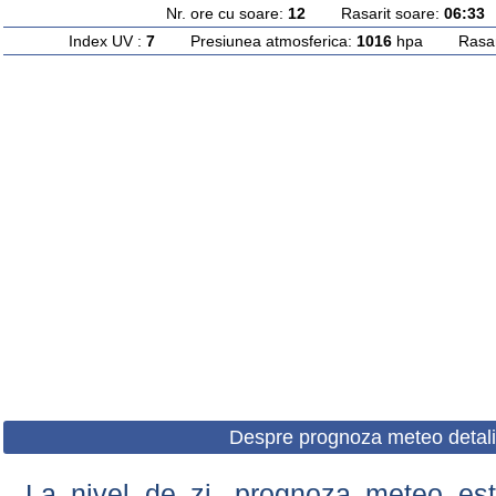
Nr. ore cu soare:
12
Rasarit soare:
06:33
A
Index UV :
7
Presiunea atmosferica:
1016
hpa Rasarit
Despre prognoza meteo detali
La nivel de zi, prognoza meteo este