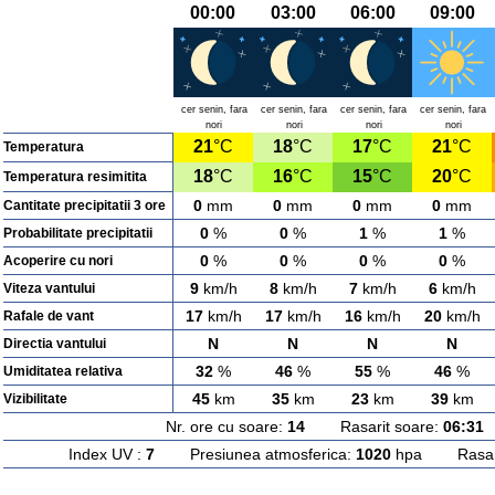
00:00
03:00
06:00
09:00
cer senin, fara
cer senin, fara
cer senin, fara
cer senin, fara
nori
nori
nori
nori
21
°C
18
°C
17
°C
21
°C
Temperatura
18
°C
16
°C
15
°C
20
°C
Temperatura resimitita
0
mm
0
mm
0
mm
0
mm
Cantitate precipitatii 3 ore
0
%
0
%
1
%
1
%
Probabilitate precipitatii
0
%
0
%
0
%
0
%
Acoperire cu nori
9
km/h
8
km/h
7
km/h
6
km/h
Viteza vantului
17
km/h
17
km/h
16
km/h
20
km/h
Rafale de vant
N
N
N
N
Directia vantului
32
%
46
%
55
%
46
%
Umiditatea relativa
45
km
35
km
23
km
39
km
Vizibilitate
Nr. ore cu soare:
14
Rasarit soare:
06:31
A
Index UV :
7
Presiunea atmosferica:
1020
hpa Rasarit