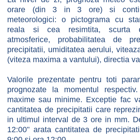
orare (din 3 in 3 ore) si contin
meteorologici: o pictograma cu sta
reala si cea resimtita, scurta d
atmosferice, probabilitatea de prec
precipitatii, umiditatea aerului, viteaz
(viteza maxima a vantului), directia va
Valorile prezentate pentru toti param
prognozate la momentul respectiv.
maxime sau minime. Exceptie fac val
cantitatea de precipitatii care reprez
in ultimul interval de 3 ore in mm.
12:00" arata cantitatea de precipitat
9:00 si ora 12:00.