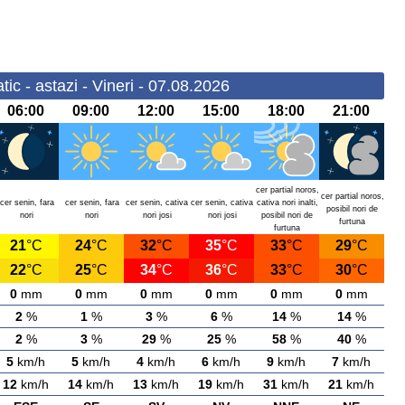
c - astazi - Vineri - 07.08.2026
06:00
09:00
12:00
15:00
18:00
21:00
cer partial noros,
cer partial noros,
cer senin, fara
cer senin, fara
cer senin, cativa
cer senin, cativa
cativa nori inalti,
posibil nori de
nori
nori
nori josi
nori josi
posibil nori de
furtuna
furtuna
21
°C
24
°C
32
°C
35
°C
33
°C
29
°C
22
°C
25
°C
34
°C
36
°C
33
°C
30
°C
0
mm
0
mm
0
mm
0
mm
0
mm
0
mm
2
%
1
%
3
%
6
%
14
%
14
%
2
%
3
%
29
%
25
%
58
%
40
%
5
km/h
5
km/h
4
km/h
6
km/h
9
km/h
7
km/h
12
km/h
14
km/h
13
km/h
19
km/h
31
km/h
21
km/h