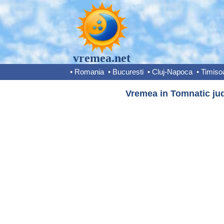
vremea.net
•
Romania
•
Bucuresti
•
Cluj-Napoca
•
Timiso
Vremea in Tomnatic jud