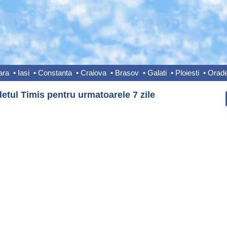
ara
•
Iasi
•
Constanta
•
Craiova
•
Brasov
•
Galati
•
Ploiesti
•
Orad
etul Timis pentru urmatoarele 7 zile