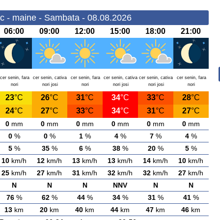
c - maine - Sambata - 08.08.2026
06:00
09:00
12:00
15:00
18:00
21:00
cer senin, fara
cer senin, cativa
cer senin, fara
cer senin, cativa
cer senin, cativa
cer senin, fara
nori
nori josi
nori
nori josi
nori josi
nori
23
°C
26
°C
31
°C
34
°C
33
°C
28
°C
24
°C
27
°C
33
°C
34
°C
31
°C
27
°C
0
mm
0
mm
0
mm
0
mm
0
mm
0
mm
0
%
0
%
1
%
4
%
7
%
4
%
5
%
35
%
6
%
38
%
20
%
5
%
10
km/h
12
km/h
13
km/h
13
km/h
14
km/h
10
km/h
25
km/h
27
km/h
31
km/h
32
km/h
32
km/h
27
km/h
N
N
N
NNV
N
N
76
%
62
%
44
%
34
%
31
%
41
%
13
km
20
km
40
km
44
km
47
km
46
km