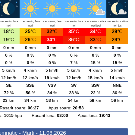
cer senin, fara
cer senin, fara
cer senin, fara
cer senin, fara
cer senin, cativa
cer senin, cativa
nori
nori
nori
nori
nori josi
nori josi
18
°C
25
°C
32
°C
35
°C
34
°C
29
°C
19
°C
26
°C
34
°C
36
°C
33
°C
29
°C
0
mm
0
mm
0
mm
0
mm
0
mm
0
mm
0
%
0
%
0
%
0
%
0
%
0
%
0
%
0
%
0
%
7
%
15
%
15
%
5
km/h
4
km/h
5
km/h
5
km/h
4
km/h
5
km/h
12
km/h
12
km/h
19
km/h
12
km/h
15
km/h
14
km/h
SE
SSE
VSV
SV
SSV
NNE
72
%
56
%
34
%
23
%
22
%
36
%
23
km
34
km
53
km
54
km
58
km
56
km
arit soare:
06:27
Apus soare:
20:53
a:
1015
hpa Rasarit luna:
03:00
Apus luna:
19:43
mnatic - Marti - 11.08.2026