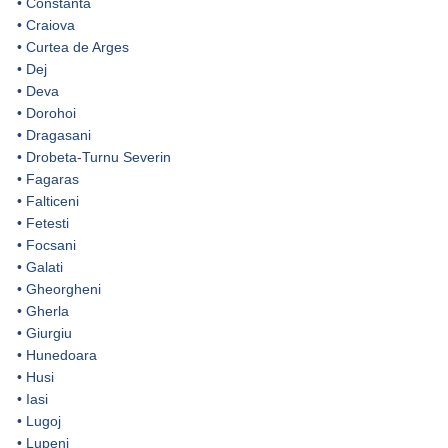
•
Constanta
•
Craiova
•
Curtea de Arges
•
Dej
•
Deva
•
Dorohoi
•
Dragasani
•
Drobeta-Turnu Severin
•
Fagaras
•
Falticeni
•
Fetesti
•
Focsani
•
Galati
•
Gheorgheni
•
Gherla
•
Giurgiu
•
Hunedoara
•
Husi
•
Iasi
•
Lugoj
•
Lupeni