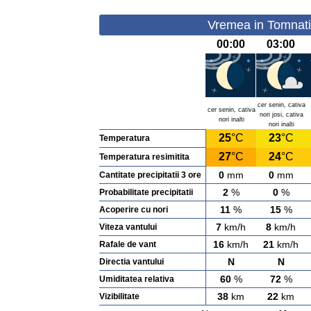
Vremea in Tomnati
00:00
03:00
cer senin, cativa
cer senin, cativa
nori josi, cativa
nori inalti
nori inalti
25
°C
23
°C
Temperatura
27
°C
24
°C
Temperatura resimitita
0
mm
0
mm
Cantitate precipitatii 3 ore
2
%
0
%
Probabilitate precipitatii
11
%
15
%
Acoperire cu nori
7
km/h
8
km/h
Viteza vantului
16
km/h
21
km/h
Rafale de vant
N
N
Directia vantului
60
%
72
%
Umiditatea relativa
38
km
22
km
Vizibilitate