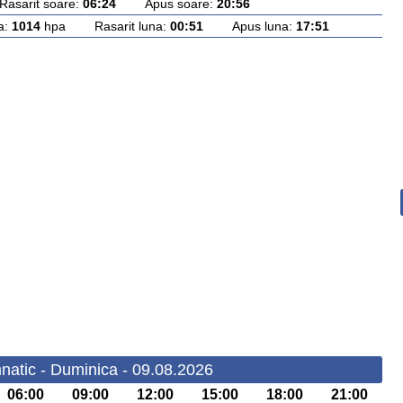
arit soare:
06:24
Apus soare:
20:56
a:
1014
hpa Rasarit luna:
00:51
Apus luna:
17:51
natic - Duminica - 09.08.2026
06:00
09:00
12:00
15:00
18:00
21:00