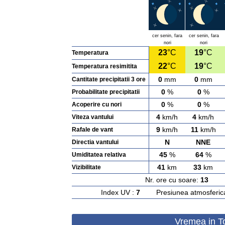
cer senin, fara
cer senin, fara
nori
nori
23
°C
19
°C
Temperatura
22
°C
19
°C
Temperatura resimitita
0
mm
0
mm
Cantitate precipitatii 3 ore
0
%
0
%
Probabilitate precipitatii
0
%
0
%
Acoperire cu nori
4
km/h
4
km/h
Viteza vantului
9
km/h
11
km/h
Rafale de vant
N
NNE
Directia vantului
45
%
64
%
Umiditatea relativa
41
km
33
km
Vizibilitate
Nr. ore cu soare:
13
Ras
Index UV :
7
Presiunea atmosferic
Vremea in To