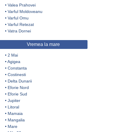
•
Valea Prahovei
•
Varful Moldoveanu
•
Varful Omu
•
Varful Retezat
•
Vatra Dornei
Vremea la mare
•
2 Mai
•
Agigea
•
Constanta
•
Costinesti
•
Delta Dunarii
•
Eforie Nord
•
Eforie Sud
•
Jupiter
•
Litoral
•
Mamaia
•
Mangalia
•
Mare