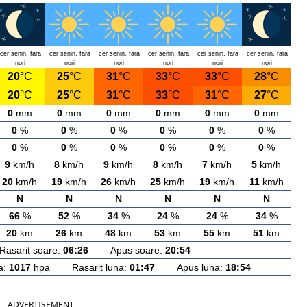
cer senin, fara
cer senin, fara
cer senin, fara
cer senin, fara
cer senin, fara
cer senin, fara
nori
nori
nori
nori
nori
nori
20
°C
25
°C
31
°C
33
°C
33
°C
28
°C
20
°C
25
°C
31
°C
33
°C
31
°C
27
°C
0
mm
0
mm
0
mm
0
mm
0
mm
0
mm
0
%
0
%
0
%
0
%
0
%
0
%
0
%
0
%
0
%
0
%
0
%
0
%
9
km/h
8
km/h
9
km/h
8
km/h
7
km/h
5
km/h
20
km/h
19
km/h
26
km/h
25
km/h
19
km/h
11
km/h
N
N
N
N
N
N
66
%
52
%
34
%
24
%
24
%
34
%
20
km
26
km
48
km
53
km
55
km
51
km
arit soare:
06:26
Apus soare:
20:54
a:
1017
hpa Rasarit luna:
01:47
Apus luna:
18:54
ADVERTISEMENT