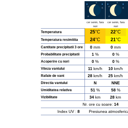
cer senin, fara
cer senin, fara
nori
nori
25
°C
22
°C
Temperatura
24
°C
21
°C
Temperatura resimitita
0
mm
0
mm
Cantitate precipitatii 3 ore
1
%
0
%
Probabilitate precipitatii
0
%
0
%
Acoperire cu nori
11
km/h
10
km/h
Viteza vantului
28
km/h
25
km/h
Rafale de vant
N
NNE
Directia vantului
51
%
58
%
Umiditatea relativa
34
km
28
km
Vizibilitate
Nr. ore cu soare:
14
Ras
Index UV :
8
Presiunea atmosferic