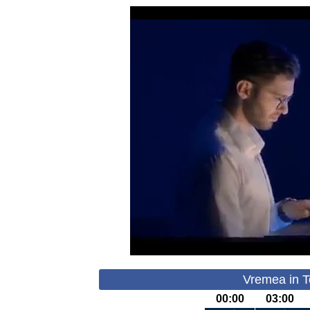
Vremea in T
00:00
03:00