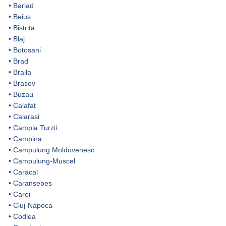
•
Barlad
•
Beius
•
Bistrita
•
Blaj
•
Botosani
•
Brad
•
Braila
•
Brasov
•
Buzau
•
Calafat
•
Calarasi
•
Campia Turzii
•
Campina
•
Campulung Moldovenesc
•
Campulung-Muscel
•
Caracal
•
Caransebes
•
Carei
•
Cluj-Napoca
•
Codlea