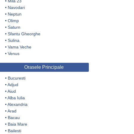
•
Mila 23
•
Navodari
•
Neptun
•
Olimp
•
Saturn
•
Sfantu Gheorghe
•
Sulina
•
Vama Veche
•
Venus
Orasele Principale
•
Bucuresti
•
Adjud
•
Aiud
•
Alba Iulia
•
Alexandria
•
Arad
•
Bacau
•
Baia Mare
•
Bailesti