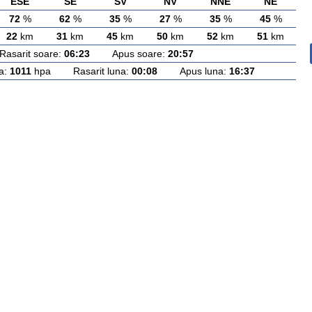
ESE
SE
SV
NV
NNE
NE
72
%
62
%
35
%
27
%
35
%
45
%
22
km
31
km
45
km
50
km
52
km
51
km
arit soare:
06:23
Apus soare:
20:57
a:
1011
hpa Rasarit luna:
00:08
Apus luna:
16:37