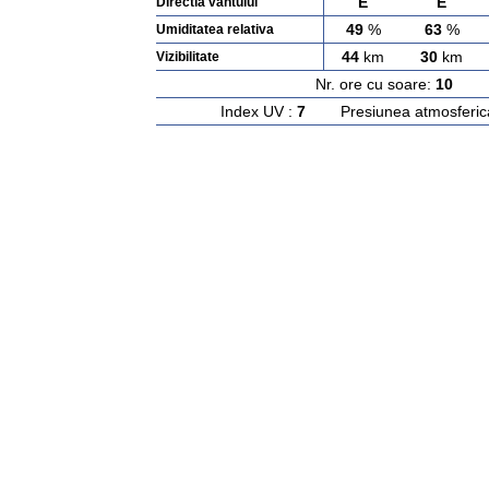
E
E
Directia vantului
49
%
63
%
Umiditatea relativa
44
km
30
km
Vizibilitate
Nr. ore cu soare:
10
Ras
Index UV :
7
Presiunea atmosferic