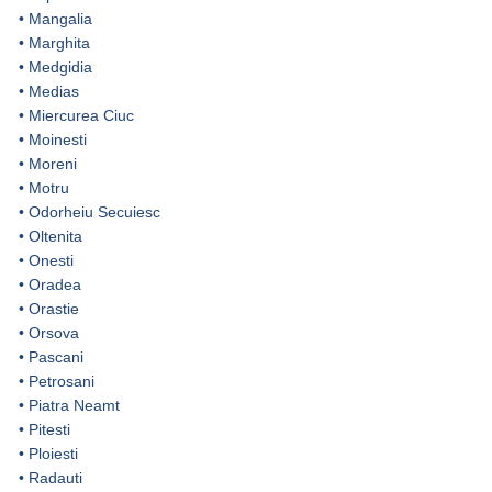
•
Mangalia
•
Marghita
•
Medgidia
•
Medias
•
Miercurea Ciuc
•
Moinesti
•
Moreni
•
Motru
•
Odorheiu Secuiesc
•
Oltenita
•
Onesti
•
Oradea
•
Orastie
•
Orsova
•
Pascani
•
Petrosani
•
Piatra Neamt
•
Pitesti
•
Ploiesti
•
Radauti