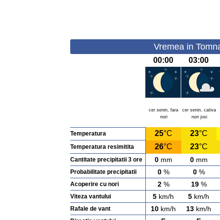
Vremea in Tomnati
00:00
03:00
cer senin, fara
cer senin, cativa
nori
nori josi
25
°C
23
°C
Temperatura
26
°C
23
°C
Temperatura resimitita
0
mm
0
mm
Cantitate precipitatii 3 ore
0
%
0
%
Probabilitate precipitatii
2
%
19
%
Acoperire cu nori
5
km/h
5
km/h
Viteza vantului
10
km/h
13
km/h
Rafale de vant