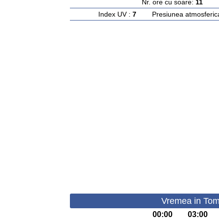
Nr. ore cu soare:
11
Ras
Index UV :
7
Presiunea atmosferic
Vremea in Tom
00:00
03:00