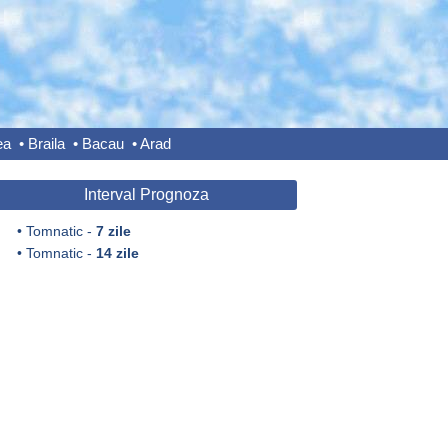
ea
•
Braila
•
Bacau
•
Arad
Interval Prognoza
•
Tomnatic -
7 zile
•
Tomnatic -
14 zile