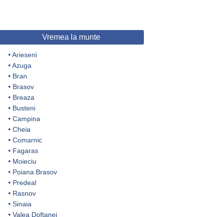
Vremea la munte
•
Arieseni
•
Azuga
•
Bran
•
Brasov
•
Breaza
•
Busteni
•
Campina
•
Cheia
•
Comarnic
•
Fagaras
•
Moieciu
•
Poiana Brasov
•
Predeal
•
Rasnov
•
Sinaia
•
Valea Doftanei