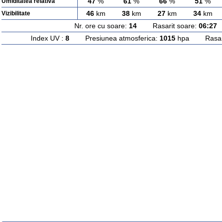
47
%
61
%
66
%
51
%
Umiditatea relativa
46
km
38
km
27
km
34
km
Vizibilitate
Nr. ore cu soare:
14
Rasarit soare:
06:27
A
Index UV :
8
Presiunea atmosferica:
1015
hpa Rasarit