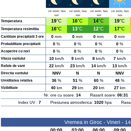
cer senin, fara
cer senin, fara
cer senin, fara
cer senin, fara
nori
nori
nori
nori
19
°C
16
°C
14
°C
19
°C
Temperatura
16
°C
13
°C
12
°C
17
°C
Temperatura resimitita
0
mm
0
mm
0
mm
0
mm
Cantitate precipitatii 3 ore
0
%
0
%
0
%
0
%
Probabilitate precipitatii
0
%
0
%
0
%
0
%
Acoperire cu nori
10
km/h
9
km/h
8
km/h
7
km/h
Viteza vantului
22
km/h
23
km/h
14
km/h
13
km/h
Rafale de vant
NNV
N
N
NNV
Directia vantului
36
%
51
%
60
%
48
%
Umiditatea relativa
40
km
29
km
20
km
27
km
Vizibilitate
Nr. ore cu soare:
14
Rasarit soare:
06:31
A
Index UV :
7
Presiunea atmosferica:
1020
hpa Rasarit
Vremea in Giroc - Vineri - 1
00:00
03:00
06:00
09:00