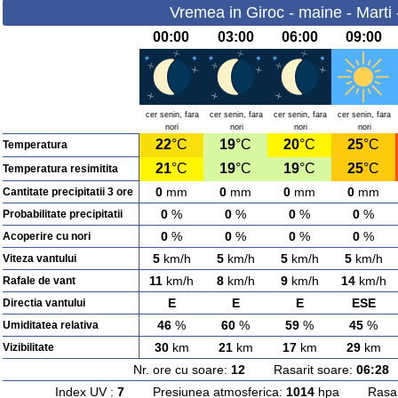
Vremea in Giroc - maine - Marti
00:00
03:00
06:00
09:00
cer senin, fara
cer senin, fara
cer senin, fara
cer senin, fara
nori
nori
nori
nori
22
°C
19
°C
20
°C
25
°C
Temperatura
21
°C
19
°C
19
°C
25
°C
Temperatura resimitita
0
mm
0
mm
0
mm
0
mm
Cantitate precipitatii 3 ore
0
%
0
%
0
%
0
%
Probabilitate precipitatii
0
%
0
%
0
%
0
%
Acoperire cu nori
5
km/h
5
km/h
5
km/h
5
km/h
Viteza vantului
11
km/h
8
km/h
9
km/h
14
km/h
Rafale de vant
E
E
E
ESE
Directia vantului
46
%
60
%
59
%
45
%
Umiditatea relativa
30
km
21
km
17
km
29
km
Vizibilitate
Nr. ore cu soare:
12
Rasarit soare:
06:28
A
Index UV :
7
Presiunea atmosferica:
1014
hpa Rasarit