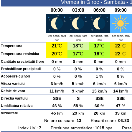
Vremea in Giroc - Sambata - 
00:00
03:00
06:00
09:00
cer senin, fara
cer senin, fara
cer senin, fara
cer senin, fara
nori
nori
nori
nori
21
°C
18
°C
17
°C
22
°C
Temperatura
20
°C
17
°C
16
°C
22
°C
Temperatura resimitita
0
mm
0
mm
0
mm
0
mm
Cantitate precipitatii 3 ore
0
%
0
%
0
%
0
%
Probabilitate precipitatii
0
%
0
%
1
%
0
%
Acoperire cu nori
6
km/h
5
km/h
6
km/h
6
km/h
Viteza vantului
11
km/h
9
km/h
13
km/h
14
km/h
Rafale de vant
SSE
S
SSE
SSE
Directia vantului
46
%
58
%
66
%
47
%
Umiditatea relativa
45
km
29
km
20
km
39
km
Vizibilitate
Nr. ore cu soare:
13
Rasarit soare:
06:33
A
Index UV :
7
Presiunea atmosferica:
1015
hpa Rasarit