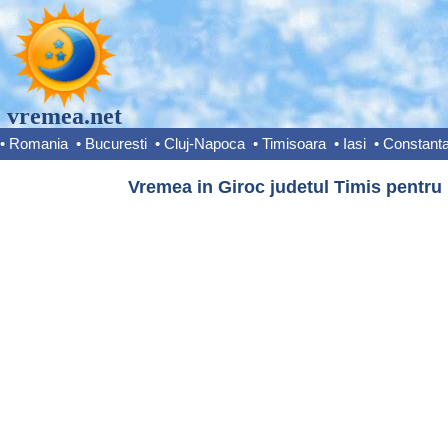
vremea.net
•
Romania
•
Bucuresti
•
Cluj-Napoca
•
Timisoara
•
Iasi
•
Constant
Vremea in Giroc judetul Timis pentru 