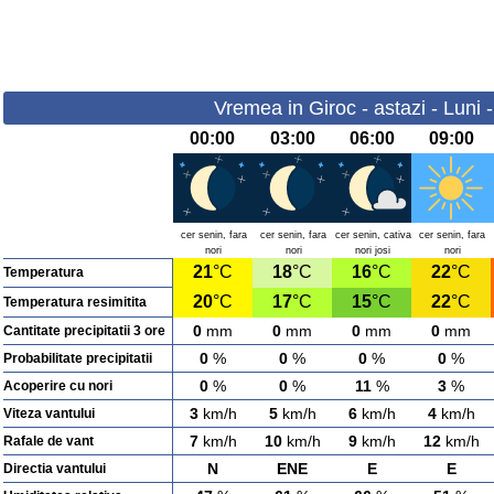
Vremea in Giroc - astazi - Luni 
00:00
03:00
06:00
09:00
cer senin, fara
cer senin, fara
cer senin, cativa
cer senin, fara
nori
nori
nori josi
nori
21
°C
18
°C
16
°C
22
°C
Temperatura
20
°C
17
°C
15
°C
22
°C
Temperatura resimitita
0
mm
0
mm
0
mm
0
mm
Cantitate precipitatii 3 ore
0
%
0
%
0
%
0
%
Probabilitate precipitatii
0
%
0
%
11
%
3
%
Acoperire cu nori
3
km/h
5
km/h
6
km/h
4
km/h
Viteza vantului
7
km/h
10
km/h
9
km/h
12
km/h
Rafale de vant
N
ENE
E
E
Directia vantului