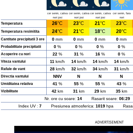
cer senin, cativa
cer senin, cativa
cer senin, cativa
cer senin, fara
nori josi
nori josi
nori josi
nori
26
°C
23
°C
21
°C
23
°C
Temperatura
24
°C
21
°C
18
°C
20
°C
Temperatura resimitita
0
mm
0
mm
0
mm
0
mm
Cantitate precipitatii 3 ore
0
%
0
%
0
%
0
%
Probabilitate precipitatii
22
%
31
%
16
%
0
%
Acoperire cu nori
11
km/h
14
km/h
14
km/h
14
km/h
Viteza vantului
28
km/h
32
km/h
34
km/h
31
km/h
Rafale de vant
NNV
N
N
N
Directia vantului
41
%
55
%
55
%
43
%
Umiditatea relativa
42
km
31
km
29
km
35
km
Vizibilitate
Nr. ore cu soare:
14
Rasarit soare:
06:29
A
Index UV :
7
Presiunea atmosferica:
1019
hpa Rasarit
ADVERTISEMENT