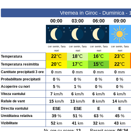
Vremea in Giroc - Duminica - 
00:00
03:00
06:00
09:00
cer senin, fara
cer senin, fara
cer senin, fara
cer senin, fara
nori
nori
nori
nori
22
°C
18
°C
16
°C
23
°C
Temperatura
20
°C
17
°C
15
°C
22
°C
Temperatura resimitita
0
mm
0
mm
0
mm
0
mm
Cantitate precipitatii 3 ore
0
%
0
%
0
%
0
%
Probabilitate precipitatii
5
%
1
%
0
%
0
%
Acoperire cu nori
7
km/h
6
km/h
6
km/h
6
km/h
Viteza vantului
15
km/h
13
km/h
8
km/h
14
km/h
Rafale de vant
ESE
ESE
E
E
Directia vantului
39
%
51
%
63
%
45
%
Umiditatea relativa
52
km
41
km
32
km
43
km
Vizibilitate
Nr. ore cu soare:
13
Rasarit soare:
06:34
A