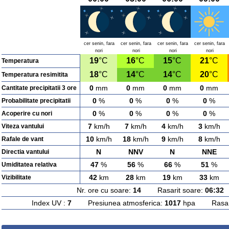
cer senin, fara
cer senin, fara
cer senin, fara
cer senin, fara
nori
nori
nori
nori
19
°C
16
°C
15
°C
21
°C
Temperatura
18
°C
14
°C
14
°C
20
°C
Temperatura resimitita
0
mm
0
mm
0
mm
0
mm
Cantitate precipitatii 3 ore
0
%
0
%
0
%
0
%
Probabilitate precipitatii
0
%
0
%
0
%
0
%
Acoperire cu nori
7
km/h
7
km/h
4
km/h
3
km/h
Viteza vantului
10
km/h
18
km/h
9
km/h
8
km/h
Rafale de vant
N
NNV
N
NNE
Directia vantului
47
%
56
%
66
%
51
%
Umiditatea relativa
42
km
28
km
19
km
33
km
Vizibilitate
Nr. ore cu soare:
14
Rasarit soare:
06:32
A
Index UV :
7
Presiunea atmosferica:
1017
hpa Rasarit