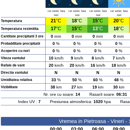
cer senin, fara
cer senin, fara
cer senin, fara
cer senin, fara
nori
nori
nori
nori
21
°C
18
°C
15
°C
20
°C
Temperatura
17
°C
15
°C
13
°C
18
°C
Temperatura resimitita
0
mm
0
mm
0
mm
0
mm
Cantitate precipitatii 3 ore
0
%
0
%
0
%
0
%
Probabilitate precipitatii
0
%
0
%
0
%
0
%
Acoperire cu nori
10
km/h
9
km/h
8
km/h
7
km/h
Viteza vantului
20
km/h
20
km/h
16
km/h
18
km/h
Rafale de vant
N
N
N
N
Directia vantului
33
%
50
%
60
%
48
%
Umiditatea relativa
38
km
27
km
19
km
30
km
Vizibilitate
Nr. ore cu soare:
14
Rasarit soare:
06:31
A
Index UV :
7
Presiunea atmosferica:
1020
hpa Rasarit
Vremea in Pietroasa - Vineri -
00:00
03:00
06:00
09:00