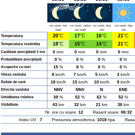
cer senin, nori
cer senin, cativa
cer senin, fara
cer senin, fara
inalti
nori inalti
nori
nori
20
°C
17
°C
16
°C
21
°C
Temperatura
18
°C
15
°C
14
°C
21
°C
Temperatura resimitita
0
mm
0
mm
0
mm
0
mm
Cantitate precipitatii 3 ore
0
%
0
%
0
%
0
%
Probabilitate precipitatii
15
%
8
%
0
%
0
%
Acoperire cu nori
8
km/h
7
km/h
5
km/h
3
km/h
Viteza vantului
18
km/h
15
km/h
10
km/h
9
km/h
Rafale de vant
NNV
NNV
N
ENE
Directia vantului
39
%
52
%
62
%
52
%
Umiditatea relativa
43
km
32
km
21
km
36
km
Vizibilitate
Nr. ore cu soare:
12
Rasarit soare:
06:32
A
Index UV :
7
Presiunea atmosferica:
1018
hpa Rasarit