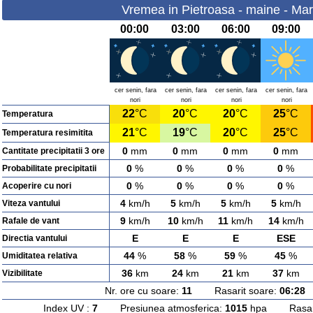
Vremea in Pietroasa - maine - Mar
00:00
03:00
06:00
09:00
cer senin, fara
cer senin, fara
cer senin, fara
cer senin, fara
nori
nori
nori
nori
22
°C
20
°C
20
°C
25
°C
Temperatura
21
°C
19
°C
20
°C
25
°C
Temperatura resimitita
0
mm
0
mm
0
mm
0
mm
Cantitate precipitatii 3 ore
0
%
0
%
0
%
0
%
Probabilitate precipitatii
0
%
0
%
0
%
0
%
Acoperire cu nori
4
km/h
5
km/h
5
km/h
5
km/h
Viteza vantului
9
km/h
10
km/h
11
km/h
14
km/h
Rafale de vant
E
E
E
ESE
Directia vantului
44
%
58
%
59
%
45
%
Umiditatea relativa
36
km
24
km
21
km
37
km
Vizibilitate
Nr. ore cu soare:
11
Rasarit soare:
06:28
A
Index UV :
7
Presiunea atmosferica:
1015
hpa Rasarit