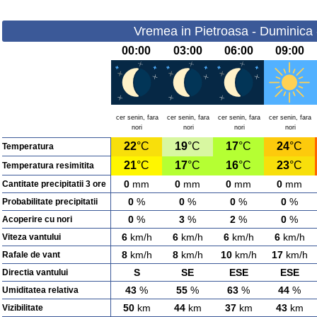
Vremea in Pietroasa - Duminica 
00:00
03:00
06:00
09:00
cer senin, fara
cer senin, fara
cer senin, fara
cer senin, fara
nori
nori
nori
nori
22
°C
19
°C
17
°C
24
°C
Temperatura
21
°C
17
°C
16
°C
23
°C
Temperatura resimitita
0
mm
0
mm
0
mm
0
mm
Cantitate precipitatii 3 ore
0
%
0
%
0
%
0
%
Probabilitate precipitatii
0
%
3
%
2
%
0
%
Acoperire cu nori
6
km/h
6
km/h
6
km/h
6
km/h
Viteza vantului
8
km/h
8
km/h
10
km/h
17
km/h
Rafale de vant
S
SE
ESE
ESE
Directia vantului
43
%
55
%
63
%
44
%
Umiditatea relativa
50
km
44
km
37
km
43
km
Vizibilitate