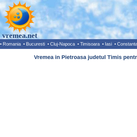
vremea.net
•
Romania
•
Bucuresti
•
Cluj-Napoca
•
Timisoara
•
Iasi
•
Constant
Vremea in Pietroasa judetul Timis pentr