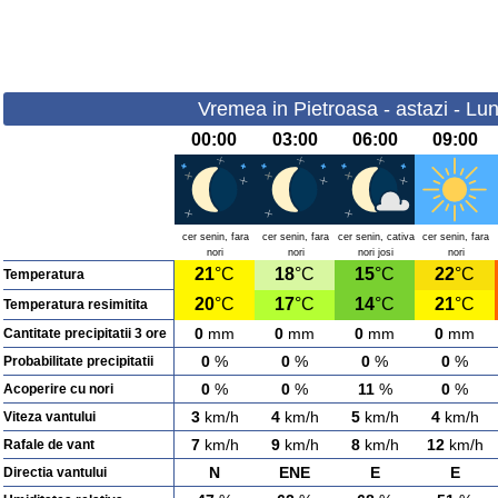
Vremea in Pietroasa - astazi - Lun
00:00
03:00
06:00
09:00
cer senin, fara
cer senin, fara
cer senin, cativa
cer senin, fara
nori
nori
nori josi
nori
21
°C
18
°C
15
°C
22
°C
Temperatura
20
°C
17
°C
14
°C
21
°C
Temperatura resimitita
0
mm
0
mm
0
mm
0
mm
Cantitate precipitatii 3 ore
0
%
0
%
0
%
0
%
Probabilitate precipitatii
0
%
0
%
11
%
0
%
Acoperire cu nori
3
km/h
4
km/h
5
km/h
4
km/h
Viteza vantului
7
km/h
9
km/h
8
km/h
12
km/h
Rafale de vant
N
ENE
E
E
Directia vantului