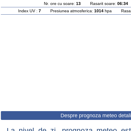
Nr. ore cu soare:
13
Rasarit soare:
06:34
A
Index UV :
7
Presiunea atmosferica:
1014
hpa Rasarit
Despre prognoza meteo detali
La nivel de zi, prognoza meteo este