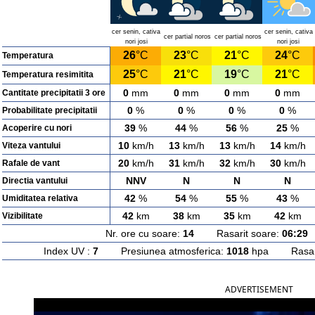
cer senin, cativa
cer senin, cativa
cer partial noros
cer partial noros
nori josi
nori josi
26
°C
23
°C
21
°C
24
°C
Temperatura
25
°C
21
°C
19
°C
21
°C
Temperatura resimitita
0
mm
0
mm
0
mm
0
mm
Cantitate precipitatii 3 ore
0
%
0
%
0
%
0
%
Probabilitate precipitatii
39
%
44
%
56
%
25
%
Acoperire cu nori
10
km/h
13
km/h
13
km/h
14
km/h
Viteza vantului
20
km/h
31
km/h
32
km/h
30
km/h
Rafale de vant
NNV
N
N
N
Directia vantului
42
%
54
%
55
%
43
%
Umiditatea relativa
42
km
38
km
35
km
42
km
Vizibilitate
Nr. ore cu soare:
14
Rasarit soare:
06:29
A
Index UV :
7
Presiunea atmosferica:
1018
hpa Rasarit
ADVERTISEMENT