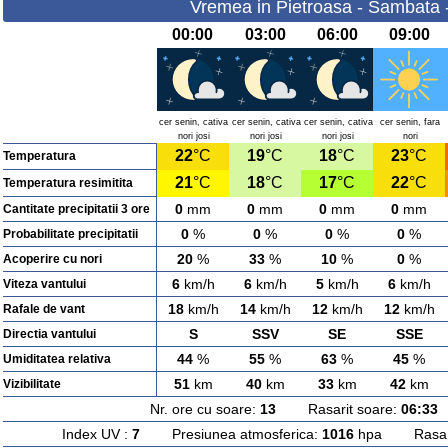
Vremea in Pietroasa - Sambata 
00:00
03:00
06:00
09:00
cer senin, cativa
cer senin, cativa
cer senin, cativa
cer senin, fara
nori josi
nori josi
nori josi
nori
22
°C
19
°C
18
°C
23
°C
Temperatura
21
°C
18
°C
17
°C
22
°C
Temperatura resimitita
0
mm
0
mm
0
mm
0
mm
Cantitate precipitatii 3 ore
0
%
0
%
0
%
0
%
Probabilitate precipitatii
20
%
33
%
10
%
0
%
Acoperire cu nori
6
km/h
6
km/h
5
km/h
6
km/h
Viteza vantului
18
km/h
14
km/h
12
km/h
12
km/h
Rafale de vant
S
SSV
SE
SSE
Directia vantului
44
%
55
%
63
%
45
%
Umiditatea relativa
51
km
40
km
33
km
42
km
Vizibilitate
Nr. ore cu soare:
13
Rasarit soare:
06:33
A
Index UV :
7
Presiunea atmosferica:
1016
hpa Rasarit