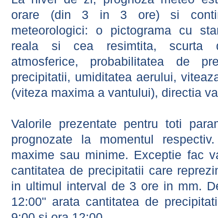
orare (din 3 in 3 ore) si contin
meteorologici: o pictograma cu sta
reala si cea resimtita, scurta d
atmosferice, probabilitatea de prec
precipitatii, umiditatea aerului, viteaz
(viteza maxima a vantului), directia va
Valorile prezentate pentru toti param
prognozate la momentul respectiv.
maxime sau minime. Exceptie fac val
cantitatea de precipitatii care reprez
in ultimul interval de 3 ore in mm.
12:00" arata cantitatea de precipitat
9:00 si ora 12:00.