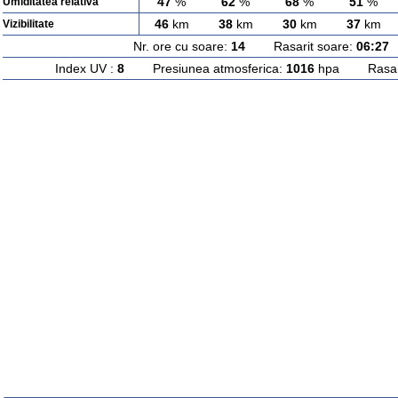
47
%
62
%
68
%
51
%
Umiditatea relativa
46
km
38
km
30
km
37
km
Vizibilitate
Nr. ore cu soare:
14
Rasarit soare:
06:27
A
Index UV :
8
Presiunea atmosferica:
1016
hpa Rasarit