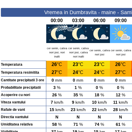
Vremea in Dumbravita - maine - Sam
00:00
03:00
06:00
09:00
cer senin, cativa
cer senin, cativa
cer senin, cativa
cer senin, cativa
nori josi, nori
nori josi, cativa
nori josi
nori josi
inalti
nori inalti
26
°C
23
°C
23
°C
26
°C
Temperatura
27
°C
24
°C
24
°C
27
°C
Temperatura resimitita
0
mm
0
mm
0
mm
0
mm
Cantitate precipitatii 3 ore
3
%
1
%
0
%
0
%
Probabilitate precipitatii
26
%
35
%
18
%
12
%
Acoperire cu nori
7
km/h
9
km/h
10
km/h
11
km/h
Viteza vantului
15
km/h
23
km/h
22
km/h
28
km/h
Rafale de vant
N
N
N
N
Directia vantului
58
%
71
%
74
%
61
%
Umiditatea relativa
37
km
19
km
15
km
17
km
Vizibilitate