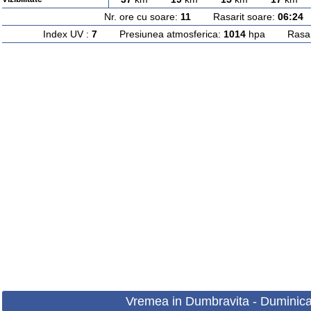
Nr. ore cu soare:
11
Rasarit soare:
06:24
A
Index UV :
7
Presiunea atmosferica:
1014
hpa Rasarit
Vremea in Dumbravita - Duminica