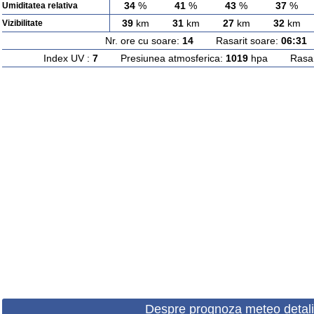
34
%
41
%
43
%
37
%
Umiditatea relativa
39
km
31
km
27
km
32
km
Vizibilitate
Nr. ore cu soare:
14
Rasarit soare:
06:31
A
Index UV :
7
Presiunea atmosferica:
1019
hpa Rasarit
Despre prognoza meteo detali