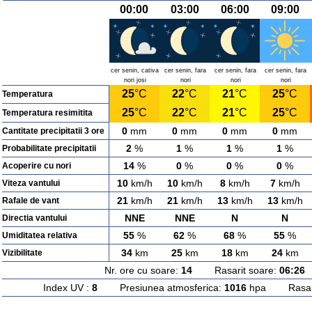
00:00
03:00
06:00
09:00
cer senin, cativa
cer senin, fara
cer senin, fara
cer senin, fara
nori josi
nori
nori
nori
25
°C
22
°C
21
°C
25
°C
Temperatura
25
°C
22
°C
21
°C
25
°C
Temperatura resimitita
0
mm
0
mm
0
mm
0
mm
Cantitate precipitatii 3 ore
2
%
1
%
1
%
1
%
Probabilitate precipitatii
14
%
0
%
0
%
0
%
Acoperire cu nori
10
km/h
10
km/h
8
km/h
7
km/h
Viteza vantului
21
km/h
21
km/h
13
km/h
13
km/h
Rafale de vant
NNE
NNE
N
N
Directia vantului
55
%
62
%
68
%
55
%
Umiditatea relativa
34
km
25
km
18
km
24
km
Vizibilitate
Nr. ore cu soare:
14
Rasarit soare:
06:26
A
Index UV :
8
Presiunea atmosferica:
1016
hpa Rasarit