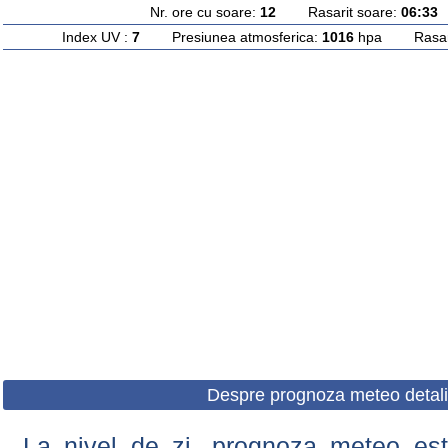
Nr. ore cu soare:
12
Rasarit soare:
06:33
A
Index UV :
7
Presiunea atmosferica:
1016
hpa Rasarit
Despre prognoza meteo detali
La nivel de zi, prognoza meteo este