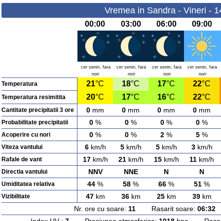
Vremea in Sandra - Vineri - 
00:00
03:00
06:00
09:00
cer senin, fara
cer senin, fara
cer senin, fara
cer senin, fara
nori
nori
nori
nori
21
°C
18
°C
17
°C
22
°C
Temperatura
20
°C
17
°C
16
°C
22
°C
Temperatura resimitita
0
mm
0
mm
0
mm
0
mm
Cantitate precipitatii 3 ore
0
%
0
%
0
%
0
%
Probabilitate precipitatii
0
%
0
%
2
%
5
%
Acoperire cu nori
6
km/h
5
km/h
5
km/h
3
km/h
Viteza vantului
17
km/h
21
km/h
15
km/h
11
km/h
Rafale de vant
NNV
NNE
N
N
Directia vantului
44
%
58
%
66
%
51
%
Umiditatea relativa
47
km
36
km
25
km
39
km
Vizibilitate
Nr. ore cu soare:
11
Rasarit soare:
06:32
A