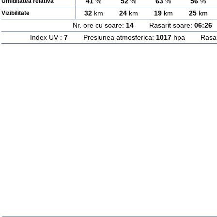
41
%
52
%
63
%
56
%
Umiditatea relativa
32
km
24
km
19
km
25
km
Vizibilitate
Nr. ore cu soare:
14
Rasarit soare:
06:26
A
Index UV :
7
Presiunea atmosferica:
1017
hpa Rasarit