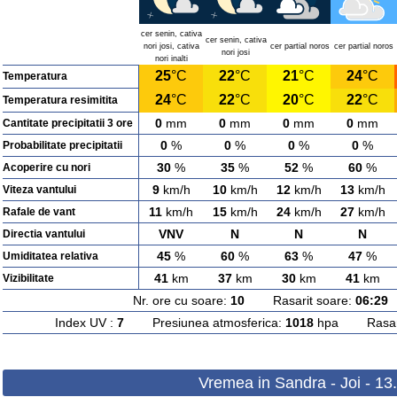
cer senin, cativa
cer senin, cativa
nori josi, cativa
cer partial noros
cer partial noros
nori josi
nori inalti
25
°C
22
°C
21
°C
24
°C
Temperatura
24
°C
22
°C
20
°C
22
°C
Temperatura resimitita
0
mm
0
mm
0
mm
0
mm
Cantitate precipitatii 3 ore
0
%
0
%
0
%
0
%
Probabilitate precipitatii
30
%
35
%
52
%
60
%
Acoperire cu nori
9
km/h
10
km/h
12
km/h
13
km/h
Viteza vantului
11
km/h
15
km/h
24
km/h
27
km/h
Rafale de vant
VNV
N
N
N
Directia vantului
45
%
60
%
63
%
47
%
Umiditatea relativa
41
km
37
km
30
km
41
km
Vizibilitate
Nr. ore cu soare:
10
Rasarit soare:
06:29
A
Index UV :
7
Presiunea atmosferica:
1018
hpa Rasarit
Vremea in Sandra - Joi - 13