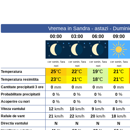
Vremea in Sandra - astazi - Dumini
00:00
03:00
06:00
09:00
cer senin, fara
cer senin, fara
cer senin, fara
cer senin, fara
nori
nori
nori
nori
25
°C
22
°C
19
°C
21
°C
Temperatura
23
°C
21
°C
18
°C
21
°C
Temperatura resimitita
0
mm
0
mm
0
mm
0
mm
Cantitate precipitatii 3 ore
0
%
0
%
0
%
0
%
Probabilitate precipitatii
0
%
0
%
0
%
0
%
Acoperire cu nori
12
km/h
10
km/h
9
km/h
8
km/h
Viteza vantului
21
km/h
22
km/h
20
km/h
18
km/h
Rafale de vant
N
N
N
N
Directia vantului