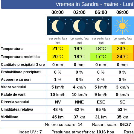
Vremea in Sandra - maine - Luni
00:00
03:00
06:00
09:00
cer senin, fara
cer senin, fara
cer senin, fara
cer senin, fara
nori
nori
nori
nori
21
°C
19
°C
18
°C
23
°C
Temperatura
20
°C
18
°C
17
°C
24
°C
Temperatura resimitita
0
mm
0
mm
0
mm
0
mm
Cantitate precipitatii 3 ore
0
%
0
%
0
%
0
%
Probabilitate precipitatii
1
%
8
%
0
%
0
%
Acoperire cu nori
5
km/h
4
km/h
5
km/h
3
km/h
Viteza vantului
10
km/h
10
km/h
9
km/h
9
km/h
Rafale de vant
NV
NNE
ESE
SE
Directia vantului
48
%
62
%
65
%
53
%
Umiditatea relativa
45
km
37
km
31
km
35
km
Vizibilitate
Nr. ore cu soare:
14
Rasarit soare:
06:27
A
Index UV :
7
Presiunea atmosferica:
1016
hpa Rasarit