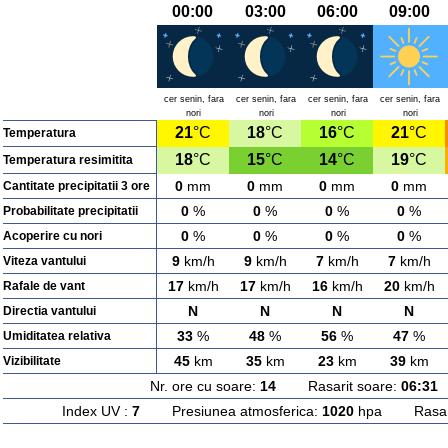
00:00
03:00
06:00
09:00
cer senin, fara
cer senin, fara
cer senin, fara
cer senin, fara
nori
nori
nori
nori
21
°C
18
°C
16
°C
21
°C
Temperatura
18
°C
15
°C
14
°C
19
°C
Temperatura resimitita
0
mm
0
mm
0
mm
0
mm
Cantitate precipitatii 3 ore
0
%
0
%
0
%
0
%
Probabilitate precipitatii
0
%
0
%
0
%
0
%
Acoperire cu nori
9
km/h
9
km/h
7
km/h
7
km/h
Viteza vantului
17
km/h
17
km/h
16
km/h
20
km/h
Rafale de vant
N
N
N
N
Directia vantului
33
%
48
%
56
%
47
%
Umiditatea relativa
45
km
35
km
23
km
39
km
Vizibilitate
Nr. ore cu soare:
14
Rasarit soare:
06:31
A
Index UV :
7
Presiunea atmosferica:
1020
hpa Rasarit