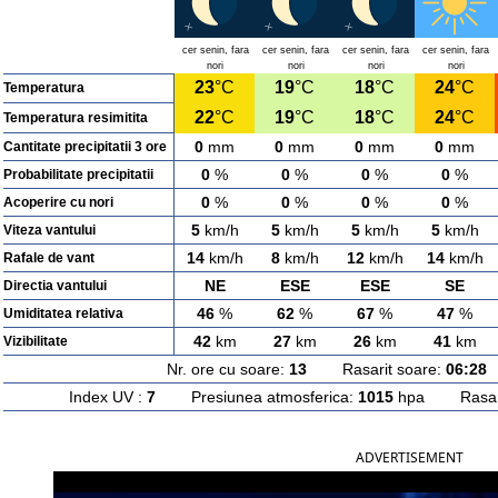
cer senin, fara
cer senin, fara
cer senin, fara
cer senin, fara
nori
nori
nori
nori
23
°C
19
°C
18
°C
24
°C
Temperatura
22
°C
19
°C
18
°C
24
°C
Temperatura resimitita
0
mm
0
mm
0
mm
0
mm
Cantitate precipitatii 3 ore
0
%
0
%
0
%
0
%
Probabilitate precipitatii
0
%
0
%
0
%
0
%
Acoperire cu nori
5
km/h
5
km/h
5
km/h
5
km/h
Viteza vantului
14
km/h
8
km/h
12
km/h
14
km/h
Rafale de vant
NE
ESE
ESE
SE
Directia vantului
46
%
62
%
67
%
47
%
Umiditatea relativa
42
km
27
km
26
km
41
km
Vizibilitate
Nr. ore cu soare:
13
Rasarit soare:
06:28
A
Index UV :
7
Presiunea atmosferica:
1015
hpa Rasarit
ADVERTISEMENT