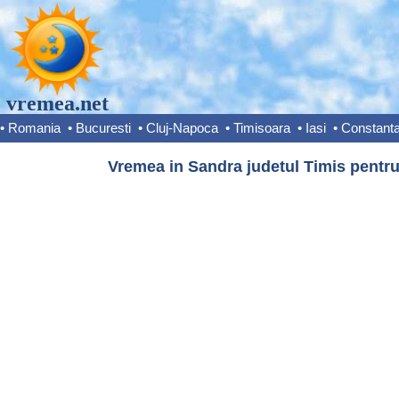
vremea.net
•
Romania
•
Bucuresti
•
Cluj-Napoca
•
Timisoara
•
Iasi
•
Constant
Vremea in Sandra judetul Timis pentru