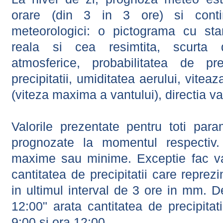
orare (din 3 in 3 ore) si contin
meteorologici: o pictograma cu sta
reala si cea resimtita, scurta d
atmosferice, probabilitatea de prec
precipitatii, umiditatea aerului, viteaz
(viteza maxima a vantului), directia va
Valorile prezentate pentru toti param
prognozate la momentul respectiv.
maxime sau minime. Exceptie fac val
cantitatea de precipitatii care reprez
in ultimul interval de 3 ore in mm.
12:00" arata cantitatea de precipitat
9:00 si ora 12:00.