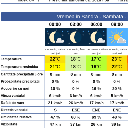
Index UV :
7
Presiunea atmosferica:
1018
hpa Rasarit
Vremea in Sandra - Sambata -
00:00
03:00
06:00
09:00
cer senin, cativa
cer senin, fara
cer senin, cativa
cer senin, cativa
nori josi
nori
nori josi
nori josi
22
°C
18
°C
17
°C
23
°C
Temperatura
21
°C
18
°C
16
°C
22
°C
Temperatura resimitita
0
mm
0
mm
0
mm
0
mm
Cantitate precipitatii 3 ore
0
%
0
%
0
%
0
%
Probabilitate precipitatii
10
%
0
%
16
%
20
%
Acoperire cu nori
6
km/h
6
km/h
6
km/h
5
km/h
Viteza vantului
21
km/h
26
km/h
17
km/h
17
km/h
Rafale de vant
S
ESE
ENE
ENE
Directia vantului
47
%
60
%
69
%
48
%
Umiditatea relativa
47
km
37
km
26
km
39
km
Vizibilitate