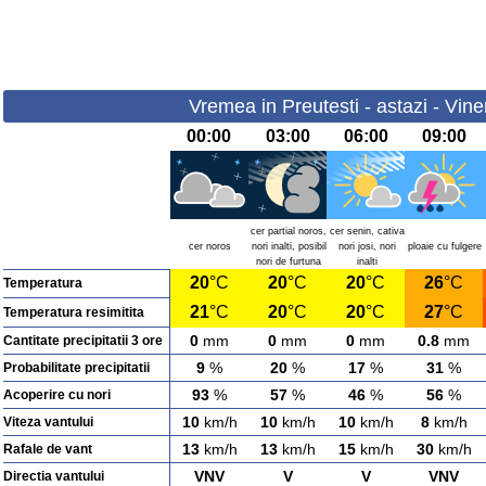
Vremea in Preutesti - astazi - Vine
00:00
03:00
06:00
09:00
cer partial noros,
cer senin, cativa
cer noros
nori inalti, posibil
nori josi, nori
ploaie cu fulgere
nori de furtuna
inalti
20
°C
20
°C
20
°C
26
°C
Temperatura
21
°C
20
°C
20
°C
27
°C
Temperatura resimitita
0
mm
0
mm
0
mm
0.8
mm
Cantitate precipitatii 3 ore
9
%
20
%
17
%
31
%
Probabilitate precipitatii
93
%
57
%
46
%
56
%
Acoperire cu nori
10
km/h
10
km/h
10
km/h
8
km/h
Viteza vantului
13
km/h
13
km/h
15
km/h
30
km/h
Rafale de vant
VNV
V
V
VNV
Directia vantului