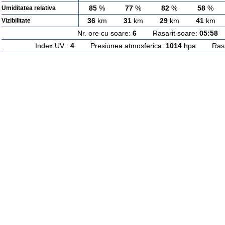
85
%
77
%
82
%
58
%
Umiditatea relativa
36
km
31
km
29
km
41
km
Vizibilitate
Nr. ore cu soare:
6
Rasarit soare:
05:58
A
Index UV :
4
Presiunea atmosferica:
1014
hpa Rasari