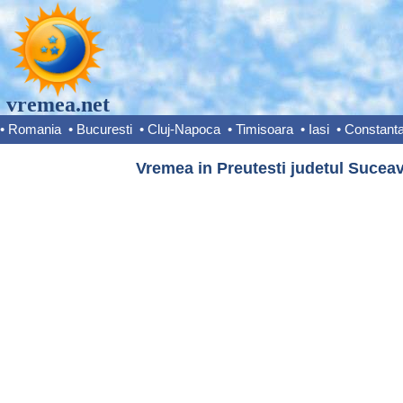
vremea.net
•
Romania
•
Bucuresti
•
Cluj-Napoca
•
Timisoara
•
Iasi
•
Constant
Vremea in Preutesti judetul Suceav