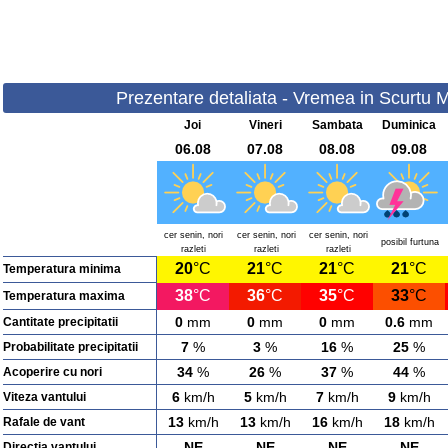
Prezentare detaliata - Vremea in Scurtu Ma
Joi
Vineri
Sambata
Duminica
06.08
07.08
08.08
09.08
cer senin, nori
cer senin, nori
cer senin, nori
posibil furtuna
razleti
razleti
razleti
20
°C
21
°C
21
°C
21
°C
Temperatura minima
38
°C
36
°C
35
°C
33
°C
Temperatura maxima
0
mm
0
mm
0
mm
0.6
mm
Cantitate precipitatii
7
%
3
%
16
%
25
%
Probabilitate precipitatii
34
%
26
%
37
%
44
%
Acoperire cu nori
6
km/h
5
km/h
7
km/h
9
km/h
Viteza vantului
13
km/h
13
km/h
16
km/h
18
km/h
Rafale de vant
NE
NE
NE
NE
Directia vantului