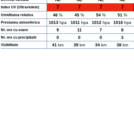
7
7
7
7
Index UV (Ultraviolete)
46
%
45
%
54
%
51
%
Umiditatea relativa
1013
hpa
1011
hpa
1012
hpa
1016
hpa
Presiunea atmosferica
9
11
7
8
Nr. ore cu soare
0
0
0
3
Nr. ore cu precipitatii
41
km
39
km
34
km
38
km
Vizibilitate