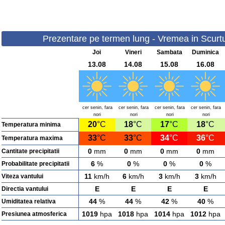
Prezentare pe termen lung - Vremea in Scurtu
Joi
Vineri
Sambata
Duminica
13.08
14.08
15.08
16.08
cer senin, fara
cer senin, fara
cer senin, fara
cer senin, fara
nori
nori
nori
nori
20
°C
18
°C
17
°C
18
°C
Temperatura minima
33
°C
33
°C
34
°C
36
°C
Temperatura maxima
0
mm
0
mm
0
mm
0
mm
Cantitate precipitatii
6
%
0
%
0
%
0
%
Probabilitate precipitatii
11
km/h
6
km/h
3
km/h
3
km/h
Viteza vantului
E
E
E
E
Directia vantului
44
%
44
%
42
%
40
%
Umiditatea relativa
1019
hpa
1018
hpa
1014
hpa
1012
hpa
Presiunea atmosferica