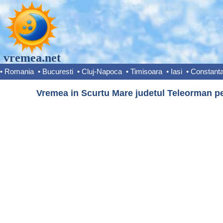
vremea.net
•
Romania
•
Bucuresti
•
Cluj-Napoca
•
Timisoara
•
Iasi
•
Constant
Vremea in Scurtu Mare judetul Teleorman pe