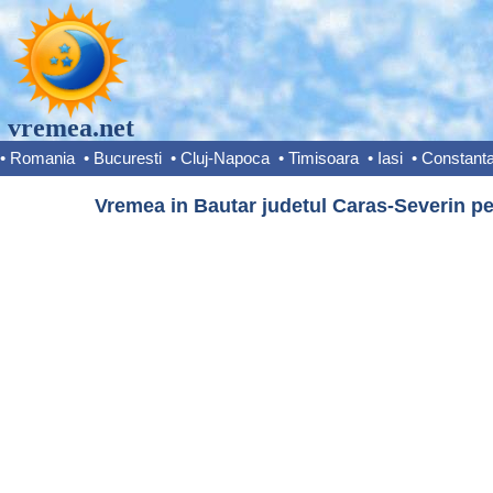
vremea.net
•
Romania
•
Bucuresti
•
Cluj-Napoca
•
Timisoara
•
Iasi
•
Constant
Vremea in Bautar judetul Caras-Severin pe