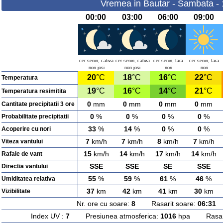
Vremea in Bautar - Sambata -
00:00
03:00
06:00
09:00
cer senin, cativa
cer senin, cativa
cer senin, fara
cer senin, fara
nori josi
nori josi
nori
nori
20
°C
18
°C
16
°C
22
°C
Temperatura
19
°C
16
°C
14
°C
21
°C
Temperatura resimitita
0
mm
0
mm
0
mm
0
mm
Cantitate precipitatii 3 ore
0
%
0
%
0
%
0
%
Probabilitate precipitatii
33
%
14
%
0
%
0
%
Acoperire cu nori
7
km/h
7
km/h
8
km/h
7
km/h
Viteza vantului
15
km/h
14
km/h
17
km/h
14
km/h
Rafale de vant
SSE
SSE
SE
SSE
Directia vantului
55
%
59
%
61
%
46
%
Umiditatea relativa
37
km
42
km
41
km
30
km
Vizibilitate
Nr. ore cu soare:
8
Rasarit soare:
06:31
A
Index UV :
7
Presiunea atmosferica:
1016
hpa Rasarit