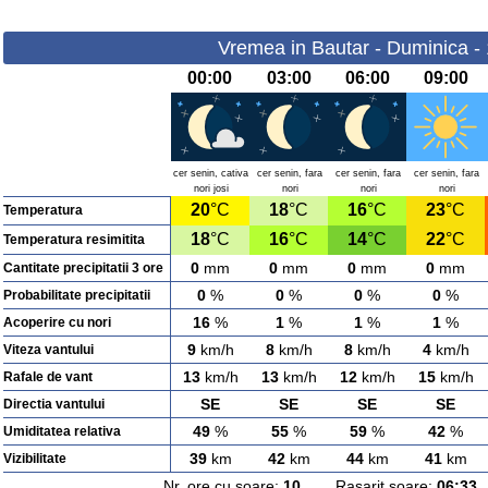
Vremea in Bautar - Duminica -
00:00
03:00
06:00
09:00
cer senin, cativa
cer senin, fara
cer senin, fara
cer senin, fara
nori josi
nori
nori
nori
20
°C
18
°C
16
°C
23
°C
Temperatura
18
°C
16
°C
14
°C
22
°C
Temperatura resimitita
0
mm
0
mm
0
mm
0
mm
Cantitate precipitatii 3 ore
0
%
0
%
0
%
0
%
Probabilitate precipitatii
16
%
1
%
1
%
1
%
Acoperire cu nori
9
km/h
8
km/h
8
km/h
4
km/h
Viteza vantului
13
km/h
13
km/h
12
km/h
15
km/h
Rafale de vant
SE
SE
SE
SE
Directia vantului
49
%
55
%
59
%
42
%
Umiditatea relativa
39
km
42
km
44
km
41
km
Vizibilitate
Nr. ore cu soare:
10
Rasarit soare:
06:33
A