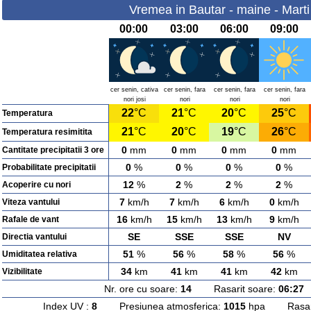
Vremea in Bautar - maine - Marti
00:00
03:00
06:00
09:00
cer senin, cativa
cer senin, fara
cer senin, fara
cer senin, fara
nori josi
nori
nori
nori
22
°C
21
°C
20
°C
25
°C
Temperatura
21
°C
20
°C
19
°C
26
°C
Temperatura resimitita
0
mm
0
mm
0
mm
0
mm
Cantitate precipitatii 3 ore
0
%
0
%
0
%
0
%
Probabilitate precipitatii
12
%
2
%
2
%
2
%
Acoperire cu nori
7
km/h
7
km/h
6
km/h
0
km/h
Viteza vantului
16
km/h
15
km/h
13
km/h
9
km/h
Rafale de vant
SE
SSE
SSE
NV
Directia vantului
51
%
56
%
58
%
56
%
Umiditatea relativa
34
km
41
km
41
km
42
km
Vizibilitate
Nr. ore cu soare:
14
Rasarit soare:
06:27
A
Index UV :
8
Presiunea atmosferica:
1015
hpa Rasarit