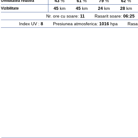
43
%
61
%
79
%
62
%
Umiditatea relativa
45
km
45
km
24
km
28
km
Vizibilitate
Nr. ore cu soare:
11
Rasarit soare:
06:25
A
Index UV :
8
Presiunea atmosferica:
1016
hpa Rasarit