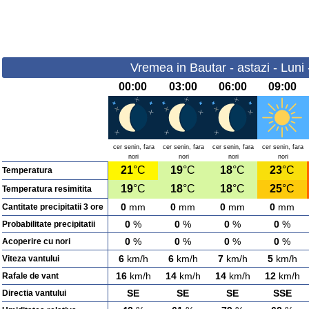
Vremea in Bautar - astazi - Luni
00:00
03:00
06:00
09:00
cer senin, fara
cer senin, fara
cer senin, fara
cer senin, fara
nori
nori
nori
nori
21
°C
19
°C
18
°C
23
°C
Temperatura
19
°C
18
°C
18
°C
25
°C
Temperatura resimitita
0
mm
0
mm
0
mm
0
mm
Cantitate precipitatii 3 ore
0
%
0
%
0
%
0
%
Probabilitate precipitatii
0
%
0
%
0
%
0
%
Acoperire cu nori
6
km/h
6
km/h
7
km/h
5
km/h
Viteza vantului
16
km/h
14
km/h
14
km/h
12
km/h
Rafale de vant
SE
SE
SE
SSE
Directia vantului