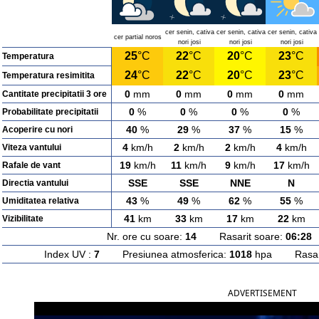
cer senin, cativa
cer senin, cativa
cer senin, cativa
cer partial noros
nori josi
nori josi
nori josi
25
°C
22
°C
20
°C
23
°C
Temperatura
24
°C
22
°C
20
°C
23
°C
Temperatura resimitita
0
mm
0
mm
0
mm
0
mm
Cantitate precipitatii 3 ore
0
%
0
%
0
%
0
%
Probabilitate precipitatii
40
%
29
%
37
%
15
%
Acoperire cu nori
4
km/h
2
km/h
2
km/h
4
km/h
Viteza vantului
19
km/h
11
km/h
9
km/h
17
km/h
Rafale de vant
SSE
SSE
NNE
N
Directia vantului
43
%
49
%
62
%
55
%
Umiditatea relativa
41
km
33
km
17
km
22
km
Vizibilitate
Nr. ore cu soare:
14
Rasarit soare:
06:28
A
Index UV :
7
Presiunea atmosferica:
1018
hpa Rasarit
ADVERTISEMENT