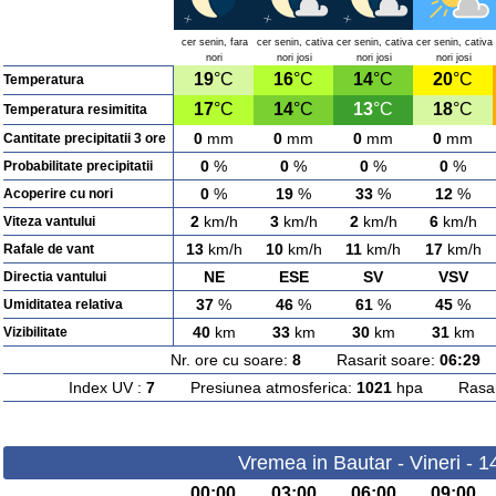
cer senin, fara
cer senin, cativa
cer senin, cativa
cer senin, cativa
nori
nori josi
nori josi
nori josi
19
°C
16
°C
14
°C
20
°C
Temperatura
17
°C
14
°C
13
°C
18
°C
Temperatura resimitita
0
mm
0
mm
0
mm
0
mm
Cantitate precipitatii 3 ore
0
%
0
%
0
%
0
%
Probabilitate precipitatii
0
%
19
%
33
%
12
%
Acoperire cu nori
2
km/h
3
km/h
2
km/h
6
km/h
Viteza vantului
13
km/h
10
km/h
11
km/h
17
km/h
Rafale de vant
NE
ESE
SV
VSV
Directia vantului
37
%
46
%
61
%
45
%
Umiditatea relativa
40
km
33
km
30
km
31
km
Vizibilitate
Nr. ore cu soare:
8
Rasarit soare:
06:29
A
Index UV :
7
Presiunea atmosferica:
1021
hpa Rasarit
Vremea in Bautar - Vineri - 
00:00
03:00
06:00
09:00