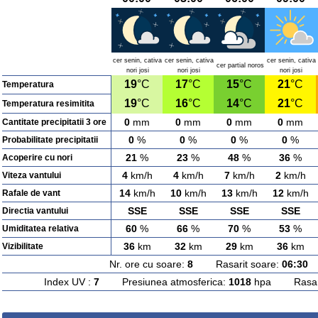
cer senin, cativa
cer senin, cativa
cer senin, cativa
cer partial noros
nori josi
nori josi
nori josi
19
°C
17
°C
15
°C
21
°C
Temperatura
19
°C
16
°C
14
°C
21
°C
Temperatura resimitita
0
mm
0
mm
0
mm
0
mm
Cantitate precipitatii 3 ore
0
%
0
%
0
%
0
%
Probabilitate precipitatii
21
%
23
%
48
%
36
%
Acoperire cu nori
4
km/h
4
km/h
7
km/h
2
km/h
Viteza vantului
14
km/h
10
km/h
13
km/h
12
km/h
Rafale de vant
SSE
SSE
SSE
SSE
Directia vantului
60
%
66
%
70
%
53
%
Umiditatea relativa
36
km
32
km
29
km
36
km
Vizibilitate
Nr. ore cu soare:
8
Rasarit soare:
06:30
A
Index UV :
7
Presiunea atmosferica:
1018
hpa Rasarit