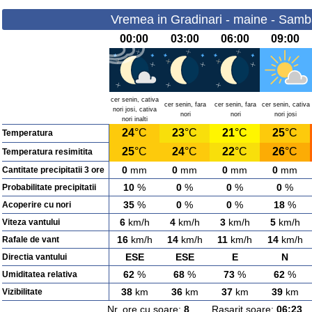
Vremea in Gradinari - maine - Samb
00:00
03:00
06:00
09:00
cer senin, cativa
cer senin, fara
cer senin, fara
cer senin, cativa
nori josi, cativa
nori
nori
nori josi
nori inalti
24
°C
23
°C
21
°C
25
°C
Temperatura
25
°C
24
°C
22
°C
26
°C
Temperatura resimitita
0
mm
0
mm
0
mm
0
mm
Cantitate precipitatii 3 ore
10
%
0
%
0
%
0
%
Probabilitate precipitatii
35
%
0
%
0
%
18
%
Acoperire cu nori
6
km/h
4
km/h
3
km/h
5
km/h
Viteza vantului
16
km/h
14
km/h
11
km/h
14
km/h
Rafale de vant
ESE
ESE
E
N
Directia vantului
62
%
68
%
73
%
62
%
Umiditatea relativa
38
km
36
km
37
km
39
km
Vizibilitate
Nr. ore cu soare:
8
Rasarit soare:
06:23
A