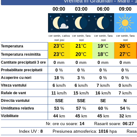
Vremea in Gradinari - Marti -
00:00
03:00
06:00
09:00
cer senin, cativa
cer senin, fara
cer senin, fara
cer senin, fara
nori josi
nori
nori
nori
23
°C
21
°C
19
°C
26
°C
Temperatura
23
°C
20
°C
18
°C
27
°C
Temperatura resimitita
0
mm
0
mm
0
mm
0
mm
Cantitate precipitatii 3 ore
0
%
0
%
0
%
0
%
Probabilitate precipitatii
18
%
3
%
0
%
0
%
Acoperire cu nori
6
km/h
6
km/h
7
km/h
0
km/h
Viteza vantului
11
km/h
15
km/h
16
km/h
7
km/h
Rafale de vant
SSE
SSE
SE
N
Directia vantului
53
%
57
%
60
%
54
%
Umiditatea relativa
44
km
45
km
45
km
32
km
Vizibilitate
Nr. ore cu soare:
14
Rasarit soare:
06:27
A
Index UV :
8
Presiunea atmosferica:
1016
hpa Rasarit