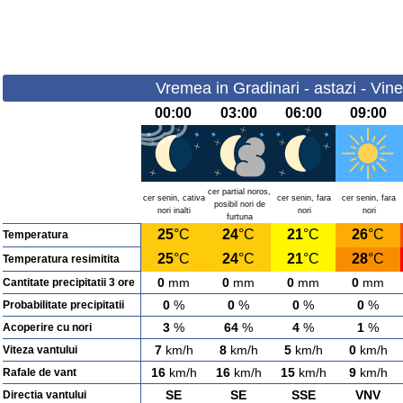
Vremea in Gradinari - astazi - Vine
00:00
03:00
06:00
09:00
cer partial noros,
cer senin, cativa
cer senin, fara
cer senin, fara
posibil nori de
nori inalti
nori
nori
furtuna
25
°C
24
°C
21
°C
26
°C
Temperatura
25
°C
24
°C
21
°C
28
°C
Temperatura resimitita
0
mm
0
mm
0
mm
0
mm
Cantitate precipitatii 3 ore
0
%
0
%
0
%
0
%
Probabilitate precipitatii
3
%
64
%
4
%
1
%
Acoperire cu nori
7
km/h
8
km/h
5
km/h
0
km/h
Viteza vantului
16
km/h
16
km/h
15
km/h
9
km/h
Rafale de vant
SE
SE
SSE
VNV
Directia vantului