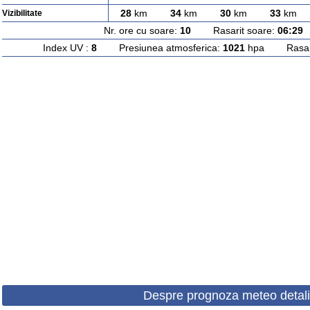
28
km
34
km
30
km
33
km
Vizibilitate
Nr. ore cu soare:
10
Rasarit soare:
06:29
A
Index UV :
8
Presiunea atmosferica:
1021
hpa Rasarit
Despre prognoza meteo detali