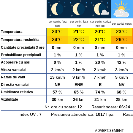
cer senin, fara
cer senin, fara
cer senin, cativa
cer partial noros
nori
nori
nori josi
23
°C
21
°C
20
°C
23
°C
Temperatura
24
°C
22
°C
21
°C
26
°C
Temperatura resimitita
0
mm
0
mm
0
mm
0
mm
Cantitate precipitatii 3 ore
1
%
1
%
1
%
1
%
Probabilitate precipitatii
0
%
1
%
20
%
42
%
Acoperire cu nori
2
km/h
2
km/h
2
km/h
3
km/h
Viteza vantului
13
km/h
9
km/h
7
km/h
9
km/h
Rafale de vant
NE
ENE
E
NV
Directia vantului
57
%
65
%
74
%
68
%
Umiditatea relativa
30
km
26
km
21
km
28
km
Vizibilitate
Nr. ore cu soare:
12
Rasarit soare:
06:24
A
Index UV :
7
Presiunea atmosferica:
1017
hpa Rasarit
ADVERTISEMENT