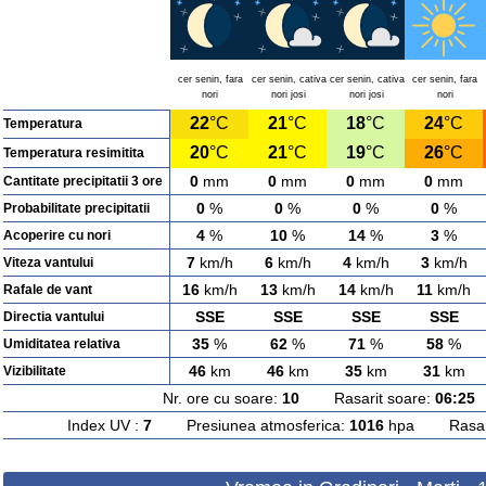
cer senin, fara
cer senin, cativa
cer senin, cativa
cer senin, fara
nori
nori josi
nori josi
nori
22
°C
21
°C
18
°C
24
°C
Temperatura
20
°C
21
°C
19
°C
26
°C
Temperatura resimitita
0
mm
0
mm
0
mm
0
mm
Cantitate precipitatii 3 ore
0
%
0
%
0
%
0
%
Probabilitate precipitatii
4
%
10
%
14
%
3
%
Acoperire cu nori
7
km/h
6
km/h
4
km/h
3
km/h
Viteza vantului
16
km/h
13
km/h
14
km/h
11
km/h
Rafale de vant
SSE
SSE
SSE
SSE
Directia vantului
35
%
62
%
71
%
58
%
Umiditatea relativa
46
km
46
km
35
km
31
km
Vizibilitate
Nr. ore cu soare:
10
Rasarit soare:
06:25
A
Index UV :
7
Presiunea atmosferica:
1016
hpa Rasarit