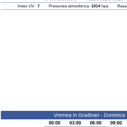
Index UV :
7
Presiunea atmosferica:
1014
hpa Rasarit
Vremea in Gradinari - Duminica 
00:00
03:00
06:00
09:00