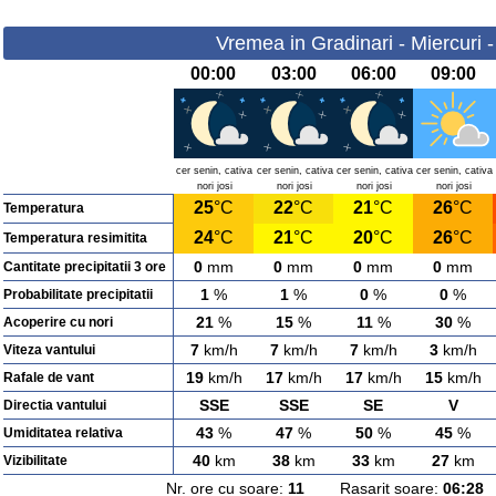
Vremea in Gradinari - Miercuri 
00:00
03:00
06:00
09:00
cer senin, cativa
cer senin, cativa
cer senin, cativa
cer senin, cativa
nori josi
nori josi
nori josi
nori josi
25
°C
22
°C
21
°C
26
°C
Temperatura
24
°C
21
°C
20
°C
26
°C
Temperatura resimitita
0
mm
0
mm
0
mm
0
mm
Cantitate precipitatii 3 ore
1
%
1
%
0
%
0
%
Probabilitate precipitatii
21
%
15
%
11
%
30
%
Acoperire cu nori
7
km/h
7
km/h
7
km/h
3
km/h
Viteza vantului
19
km/h
17
km/h
17
km/h
15
km/h
Rafale de vant
SSE
SSE
SE
V
Directia vantului
43
%
47
%
50
%
45
%
Umiditatea relativa
40
km
38
km
33
km
27
km
Vizibilitate
Nr. ore cu soare:
11
Rasarit soare:
06:28
A