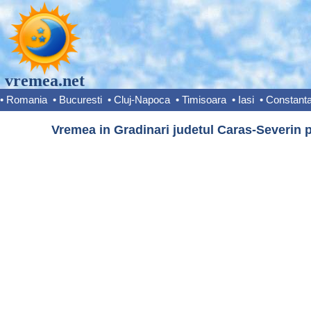
vremea.net
•
Romania
•
Bucuresti
•
Cluj-Napoca
•
Timisoara
•
Iasi
•
Constant
Vremea in Gradinari judetul Caras-Severin p