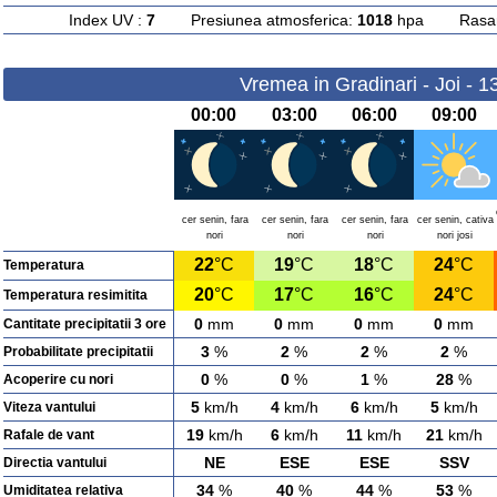
Index UV :
7
Presiunea atmosferica:
1018
hpa Rasarit
Vremea in Gradinari - Joi - 
00:00
03:00
06:00
09:00
cer senin, fara
cer senin, fara
cer senin, fara
cer senin, cativa
nori
nori
nori
nori josi
22
°C
19
°C
18
°C
24
°C
Temperatura
20
°C
17
°C
16
°C
24
°C
Temperatura resimitita
0
mm
0
mm
0
mm
0
mm
Cantitate precipitatii 3 ore
3
%
2
%
2
%
2
%
Probabilitate precipitatii
0
%
0
%
1
%
28
%
Acoperire cu nori
5
km/h
4
km/h
6
km/h
5
km/h
Viteza vantului
19
km/h
6
km/h
11
km/h
21
km/h
Rafale de vant
NE
ESE
ESE
SSV
Directia vantului
34
%
40
%
44
%
53
%
Umiditatea relativa