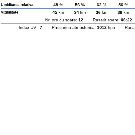
48
%
56
%
62
%
56
%
Umiditatea relativa
45
km
34
km
36
km
38
km
Vizibilitate
Nr. ore cu soare:
12
Rasarit soare:
06:22
A
Index UV :
7
Presiunea atmosferica:
1012
hpa Rasarit