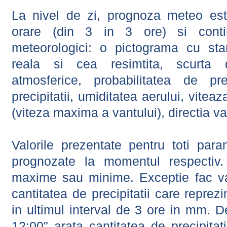
La nivel de zi, prognoza meteo este
orare (din 3 in 3 ore) si contin
meteorologici: o pictograma cu sta
reala si cea resimtita, scurta d
atmosferice, probabilitatea de prec
precipitatii, umiditatea aerului, viteaz
(viteza maxima a vantului), directia va
Valorile prezentate pentru toti param
prognozate la momentul respectiv.
maxime sau minime. Exceptie fac val
cantitatea de precipitatii care reprez
in ultimul interval de 3 ore in mm.
12:00" arata cantitatea de precipitat