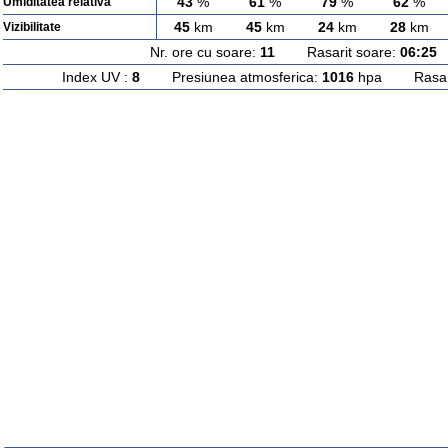
43
%
61
%
79
%
62
%
Umiditatea relativa
45
km
45
km
24
km
28
km
Vizibilitate
Nr. ore cu soare:
11
Rasarit soare:
06:25
A
Index UV :
8
Presiunea atmosferica:
1016
hpa Rasarit