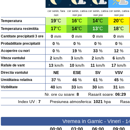
cer senin, fara
cer senin, cativa
cer senin, cativa
cer senin, cativa
nori
nori josi
nori josi
nori josi
19
°C
16
°C
14
°C
20
°C
Temperatura
17
°C
14
°C
13
°C
18
°C
Temperatura resimitita
0
mm
0
mm
0
mm
0
mm
Cantitate precipitatii 3 ore
0
%
0
%
0
%
0
%
Probabilitate precipitatii
0
%
19
%
33
%
12
%
Acoperire cu nori
2
km/h
3
km/h
2
km/h
6
km/h
Viteza vantului
13
km/h
10
km/h
11
km/h
17
km/h
Rafale de vant
NE
ESE
SV
VSV
Directia vantului
37
%
46
%
61
%
45
%
Umiditatea relativa
40
km
33
km
30
km
31
km
Vizibilitate
Nr. ore cu soare:
8
Rasarit soare:
06:29
A
Index UV :
7
Presiunea atmosferica:
1021
hpa Rasarit
Vremea in Garnic - Vineri - 
00:00
03:00
06:00
09:00