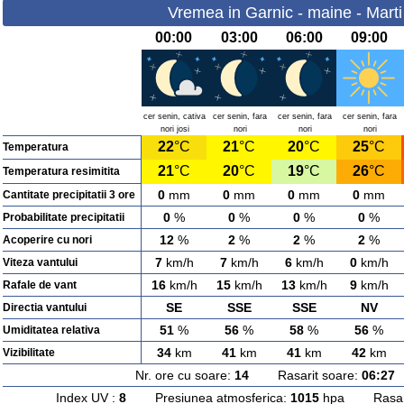
Vremea in Garnic - maine - Marti
00:00
03:00
06:00
09:00
cer senin, cativa
cer senin, fara
cer senin, fara
cer senin, fara
nori josi
nori
nori
nori
22
°C
21
°C
20
°C
25
°C
Temperatura
21
°C
20
°C
19
°C
26
°C
Temperatura resimitita
0
mm
0
mm
0
mm
0
mm
Cantitate precipitatii 3 ore
0
%
0
%
0
%
0
%
Probabilitate precipitatii
12
%
2
%
2
%
2
%
Acoperire cu nori
7
km/h
7
km/h
6
km/h
0
km/h
Viteza vantului
16
km/h
15
km/h
13
km/h
9
km/h
Rafale de vant
SE
SSE
SSE
NV
Directia vantului
51
%
56
%
58
%
56
%
Umiditatea relativa
34
km
41
km
41
km
42
km
Vizibilitate
Nr. ore cu soare:
14
Rasarit soare:
06:27
A
Index UV :
8
Presiunea atmosferica:
1015
hpa Rasarit