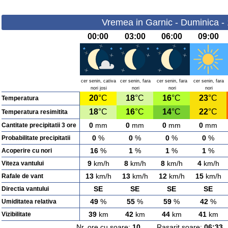
Vremea in Garnic - Duminica -
00:00
03:00
06:00
09:00
cer senin, cativa
cer senin, fara
cer senin, fara
cer senin, fara
nori josi
nori
nori
nori
20
°C
18
°C
16
°C
23
°C
Temperatura
18
°C
16
°C
14
°C
22
°C
Temperatura resimitita
0
mm
0
mm
0
mm
0
mm
Cantitate precipitatii 3 ore
0
%
0
%
0
%
0
%
Probabilitate precipitatii
16
%
1
%
1
%
1
%
Acoperire cu nori
9
km/h
8
km/h
8
km/h
4
km/h
Viteza vantului
13
km/h
13
km/h
12
km/h
15
km/h
Rafale de vant
SE
SE
SE
SE
Directia vantului
49
%
55
%
59
%
42
%
Umiditatea relativa
39
km
42
km
44
km
41
km
Vizibilitate
Nr. ore cu soare:
10
Rasarit soare:
06:33
A