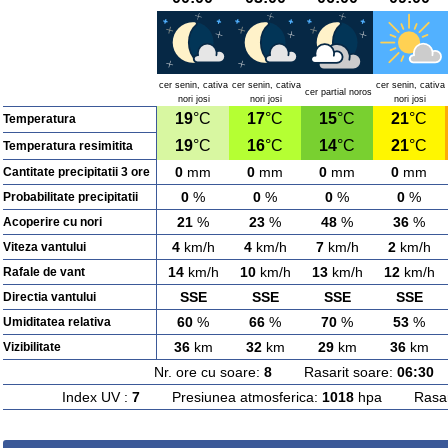
cer senin, cativa
cer senin, cativa
cer senin, cativa
cer partial noros
nori josi
nori josi
nori josi
19
°C
17
°C
15
°C
21
°C
Temperatura
19
°C
16
°C
14
°C
21
°C
Temperatura resimitita
0
mm
0
mm
0
mm
0
mm
Cantitate precipitatii 3 ore
0
%
0
%
0
%
0
%
Probabilitate precipitatii
21
%
23
%
48
%
36
%
Acoperire cu nori
4
km/h
4
km/h
7
km/h
2
km/h
Viteza vantului
14
km/h
10
km/h
13
km/h
12
km/h
Rafale de vant
SSE
SSE
SSE
SSE
Directia vantului
60
%
66
%
70
%
53
%
Umiditatea relativa
36
km
32
km
29
km
36
km
Vizibilitate
Nr. ore cu soare:
8
Rasarit soare:
06:30
A
Index UV :
7
Presiunea atmosferica:
1018
hpa Rasarit