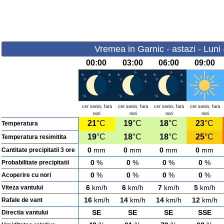
Vremea in Garnic - astazi - Luni
00:00
03:00
06:00
09:00
cer senin, fara
cer senin, fara
cer senin, fara
cer senin, fara
nori
nori
nori
nori
21
°C
19
°C
18
°C
23
°C
Temperatura
19
°C
18
°C
18
°C
25
°C
Temperatura resimitita
0
mm
0
mm
0
mm
0
mm
Cantitate precipitatii 3 ore
0
%
0
%
0
%
0
%
Probabilitate precipitatii
0
%
0
%
0
%
0
%
Acoperire cu nori
6
km/h
6
km/h
7
km/h
5
km/h
Viteza vantului
16
km/h
14
km/h
14
km/h
12
km/h
Rafale de vant
SE
SE
SE
SSE
Directia vantului