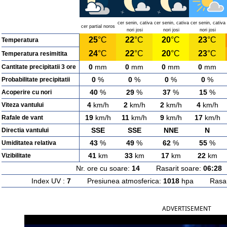
cer senin, cativa
cer senin, cativa
cer senin, cativa
cer partial noros
nori josi
nori josi
nori josi
25
°C
22
°C
20
°C
23
°C
Temperatura
24
°C
22
°C
20
°C
23
°C
Temperatura resimitita
0
mm
0
mm
0
mm
0
mm
Cantitate precipitatii 3 ore
0
%
0
%
0
%
0
%
Probabilitate precipitatii
40
%
29
%
37
%
15
%
Acoperire cu nori
4
km/h
2
km/h
2
km/h
4
km/h
Viteza vantului
19
km/h
11
km/h
9
km/h
17
km/h
Rafale de vant
SSE
SSE
NNE
N
Directia vantului
43
%
49
%
62
%
55
%
Umiditatea relativa
41
km
33
km
17
km
22
km
Vizibilitate
Nr. ore cu soare:
14
Rasarit soare:
06:28
A
Index UV :
7
Presiunea atmosferica:
1018
hpa Rasarit
ADVERTISEMENT