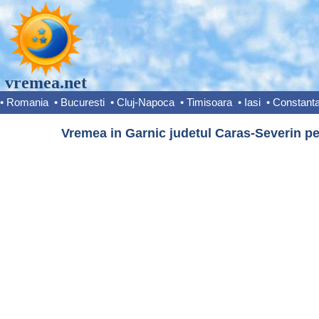
vremea.net
•
Romania
•
Bucuresti
•
Cluj-Napoca
•
Timisoara
•
Iasi
•
Constant
Vremea in Garnic judetul Caras-Severin pe