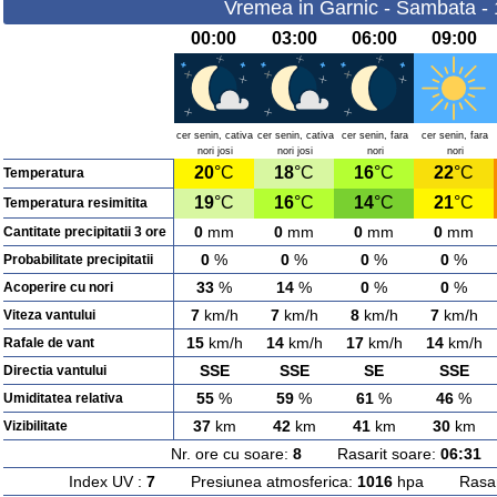
Vremea in Garnic - Sambata -
00:00
03:00
06:00
09:00
cer senin, cativa
cer senin, cativa
cer senin, fara
cer senin, fara
nori josi
nori josi
nori
nori
20
°C
18
°C
16
°C
22
°C
Temperatura
19
°C
16
°C
14
°C
21
°C
Temperatura resimitita
0
mm
0
mm
0
mm
0
mm
Cantitate precipitatii 3 ore
0
%
0
%
0
%
0
%
Probabilitate precipitatii
33
%
14
%
0
%
0
%
Acoperire cu nori
7
km/h
7
km/h
8
km/h
7
km/h
Viteza vantului
15
km/h
14
km/h
17
km/h
14
km/h
Rafale de vant
SSE
SSE
SE
SSE
Directia vantului
55
%
59
%
61
%
46
%
Umiditatea relativa
37
km
42
km
41
km
30
km
Vizibilitate
Nr. ore cu soare:
8
Rasarit soare:
06:31
A
Index UV :
7
Presiunea atmosferica:
1016
hpa Rasarit