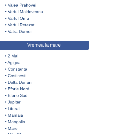
•
Valea Prahovei
•
Varful Moldoveanu
•
Varful Omu
•
Varful Retezat
•
Vatra Dornei
Vremea la mare
•
2 Mai
•
Agigea
•
Constanta
•
Costinesti
•
Delta Dunarii
•
Eforie Nord
•
Eforie Sud
•
Jupiter
•
Litoral
•
Mamaia
•
Mangalia
•
Mare