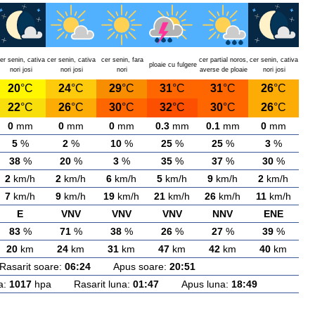
er senin, cativa
cer senin, cativa
cer senin, fara
cer partial noros,
cer senin, cativa
ploaie cu fulgere
nori josi
nori josi
nori
averse de ploaie
nori josi
20
°C
24
°C
29
°C
31
°C
31
°C
26
°C
22
°C
26
°C
30
°C
32
°C
30
°C
26
°C
0
mm
0
mm
0
mm
0.3
mm
0.1
mm
0
mm
5
%
2
%
10
%
25
%
25
%
3
%
38
%
20
%
3
%
35
%
37
%
30
%
2
km/h
2
km/h
6
km/h
5
km/h
9
km/h
2
km/h
7
km/h
9
km/h
19
km/h
21
km/h
26
km/h
11
km/h
E
VNV
VNV
VNV
NNV
ENE
83
%
71
%
38
%
26
%
27
%
39
%
20
km
24
km
31
km
47
km
42
km
40
km
arit soare:
06:24
Apus soare:
20:51
a:
1017
hpa Rasarit luna:
01:47
Apus luna:
18:49