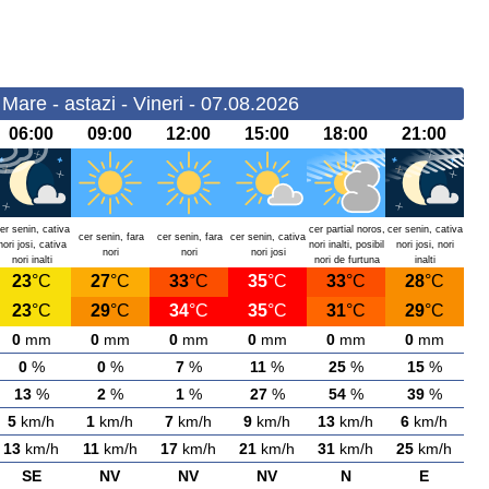
Mare - astazi - Vineri - 07.08.2026
06:00
09:00
12:00
15:00
18:00
21:00
er senin, cativa
cer partial noros,
cer senin, cativa
cer senin, fara
cer senin, fara
cer senin, cativa
nori josi, cativa
nori inalti, posibil
nori josi, nori
nori
nori
nori josi
nori inalti
nori de furtuna
inalti
23
°C
27
°C
33
°C
35
°C
33
°C
28
°C
23
°C
29
°C
34
°C
35
°C
31
°C
29
°C
0
mm
0
mm
0
mm
0
mm
0
mm
0
mm
0
%
0
%
7
%
11
%
25
%
15
%
13
%
2
%
1
%
27
%
54
%
39
%
5
km/h
1
km/h
7
km/h
9
km/h
13
km/h
6
km/h
13
km/h
11
km/h
17
km/h
21
km/h
31
km/h
25
km/h
SE
NV
NV
NV
N
E