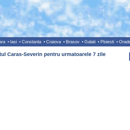
ara
•
Iasi
•
Constanta
•
Craiova
•
Brasov
•
Galati
•
Ploiesti
•
Orad
ul Caras-Severin pentru urmatoarele 7 zile