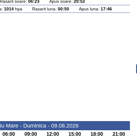
arit soare:
06:23
Apus soare:
20:52
a:
1014
hpa Rasarit luna:
00:50
Apus luna:
17:46
iu Mare - Duminica - 09.08.2026
06:00
09:00
12:00
15:00
18:00
21:00