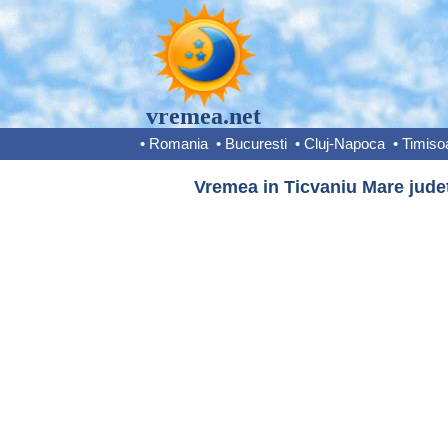
vremea.net
•
Romania
•
Bucuresti
•
Cluj-Napoca
•
Timiso
Vremea in Ticvaniu Mare judet