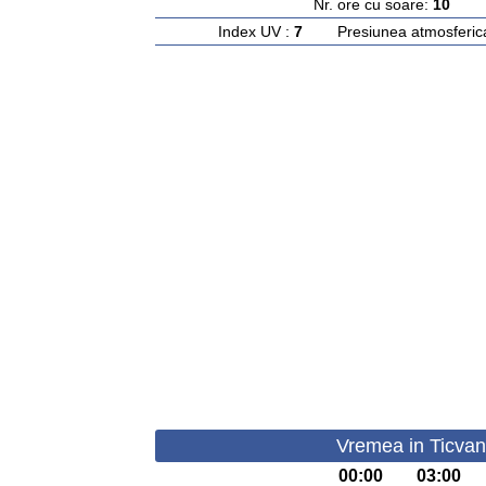
Nr. ore cu soare:
10
Ras
Index UV :
7
Presiunea atmosferic
Vremea in Ticvan
00:00
03:00