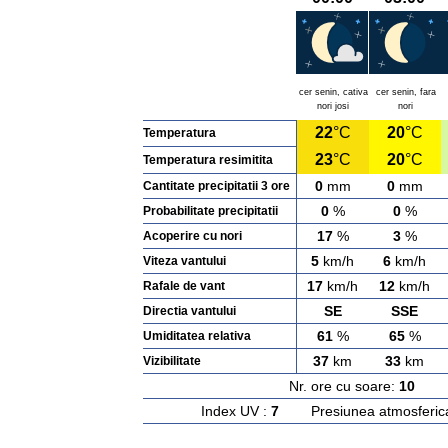
cer senin, cativa
cer senin, fara
nori josi
nori
22
°C
20
°C
Temperatura
23
°C
20
°C
Temperatura resimitita
0
mm
0
mm
Cantitate precipitatii 3 ore
0
%
0
%
Probabilitate precipitatii
17
%
3
%
Acoperire cu nori
5
km/h
6
km/h
Viteza vantului
17
km/h
12
km/h
Rafale de vant
SE
SSE
Directia vantului
61
%
65
%
Umiditatea relativa
37
km
33
km
Vizibilitate
Nr. ore cu soare:
10
Ras
Index UV :
7
Presiunea atmosferic