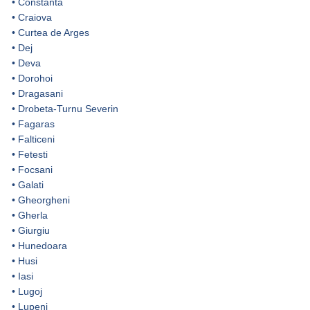
•
Constanta
•
Craiova
•
Curtea de Arges
•
Dej
•
Deva
•
Dorohoi
•
Dragasani
•
Drobeta-Turnu Severin
•
Fagaras
•
Falticeni
•
Fetesti
•
Focsani
•
Galati
•
Gheorgheni
•
Gherla
•
Giurgiu
•
Hunedoara
•
Husi
•
Iasi
•
Lugoj
•
Lupeni