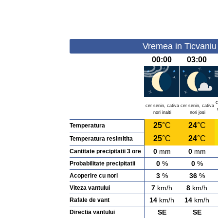
Vremea in Ticvaniu 
00:00
03:00
c
cer senin, cativa
cer senin, cativa
nori inalti
nori josi
25
°C
24
°C
Temperatura
25
°C
24
°C
Temperatura resimitita
0
mm
0
mm
Cantitate precipitatii 3 ore
0
%
0
%
Probabilitate precipitatii
3
%
36
%
Acoperire cu nori
7
km/h
8
km/h
Viteza vantului
14
km/h
14
km/h
Rafale de vant
SE
SE
Directia vantului