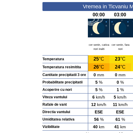
Vremea in Ticvaniu 
00:00
03:00
cer senin, cativa
cer senin, fara
nori inalti
nori
25
°C
23
°C
Temperatura
26
°C
24
°C
Temperatura resimitita
0
mm
0
mm
Cantitate precipitatii 3 ore
5
%
0
%
Probabilitate precipitatii
5
%
1
%
Acoperire cu nori
6
km/h
5
km/h
Viteza vantului
12
km/h
11
km/h
Rafale de vant
ESE
ESE
Directia vantului
56
%
61
%
Umiditatea relativa
40
km
41
km
Vizibilitate