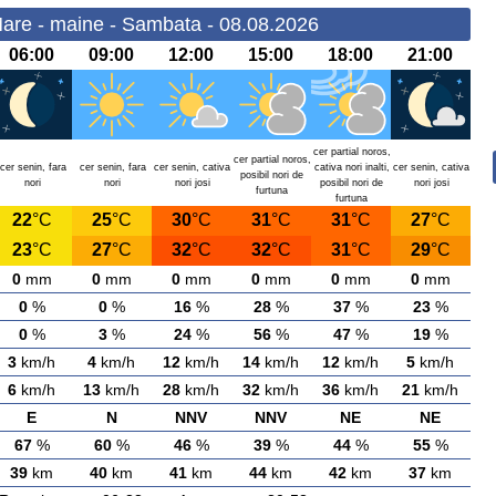
Mare - maine - Sambata - 08.08.2026
06:00
09:00
12:00
15:00
18:00
21:00
cer partial noros,
cer partial noros,
cer senin, fara
cer senin, fara
cer senin, cativa
cativa nori inalti,
cer senin, cativa
posibil nori de
nori
nori
nori josi
posibil nori de
nori josi
furtuna
furtuna
22
°C
25
°C
30
°C
31
°C
31
°C
27
°C
23
°C
27
°C
32
°C
32
°C
31
°C
29
°C
0
mm
0
mm
0
mm
0
mm
0
mm
0
mm
0
%
0
%
16
%
28
%
37
%
23
%
0
%
3
%
24
%
56
%
47
%
19
%
3
km/h
4
km/h
12
km/h
14
km/h
12
km/h
5
km/h
6
km/h
13
km/h
28
km/h
32
km/h
36
km/h
21
km/h
E
N
NNV
NNV
NE
NE
67
%
60
%
46
%
39
%
44
%
55
%
39
km
40
km
41
km
44
km
42
km
37
km