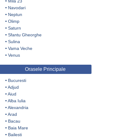
•
Mila 23
•
Navodari
•
Neptun
•
Olimp
•
Saturn
•
Sfantu Gheorghe
•
Sulina
•
Vama Veche
•
Venus
Orasele Principale
•
Bucuresti
•
Adjud
•
Aiud
•
Alba Iulia
•
Alexandria
•
Arad
•
Bacau
•
Baia Mare
•
Bailesti