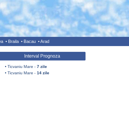
ea
•
Braila
•
Bacau
•
Arad
Interval Prognoza
•
Ticvaniu Mare -
7 zile
•
Ticvaniu Mare -
14 zile