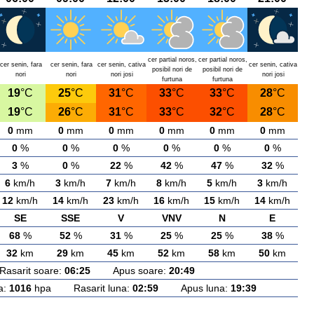
cer partial noros,
cer partial noros,
cer senin, fara
cer senin, fara
cer senin, cativa
cer senin, cativa
posibil nori de
posibil nori de
nori
nori
nori josi
nori josi
furtuna
furtuna
19
°C
25
°C
31
°C
33
°C
33
°C
28
°C
19
°C
26
°C
31
°C
33
°C
32
°C
28
°C
0
mm
0
mm
0
mm
0
mm
0
mm
0
mm
0
%
0
%
0
%
0
%
0
%
0
%
3
%
0
%
22
%
42
%
47
%
32
%
6
km/h
3
km/h
7
km/h
8
km/h
5
km/h
3
km/h
12
km/h
14
km/h
23
km/h
16
km/h
15
km/h
14
km/h
SE
SSE
V
VNV
N
E
68
%
52
%
31
%
25
%
25
%
38
%
32
km
29
km
45
km
52
km
58
km
50
km
arit soare:
06:25
Apus soare:
20:49
a:
1016
hpa Rasarit luna:
02:59
Apus luna:
19:39