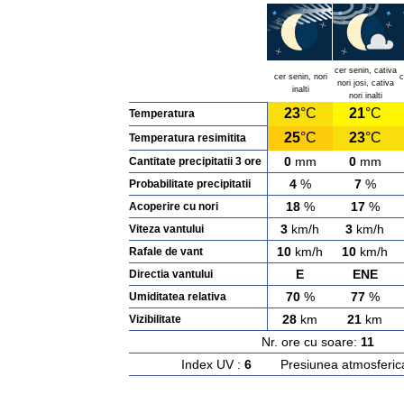
cer senin, cativa
cer senin, nori
c
nori josi, cativa
inalti
nori inalti
23
°C
21
°C
Temperatura
25
°C
23
°C
Temperatura resimitita
0
mm
0
mm
Cantitate precipitatii 3 ore
4
%
7
%
Probabilitate precipitatii
18
%
17
%
Acoperire cu nori
3
km/h
3
km/h
Viteza vantului
10
km/h
10
km/h
Rafale de vant
E
ENE
Directia vantului
70
%
77
%
Umiditatea relativa
28
km
21
km
Vizibilitate
Nr. ore cu soare:
11
Ras
Index UV :
6
Presiunea atmosferic