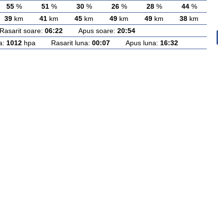
55
%
51
%
30
%
26
%
28
%
44
%
39
km
41
km
45
km
49
km
49
km
38
km
arit soare:
06:22
Apus soare:
20:54
a:
1012
hpa Rasarit luna:
00:07
Apus luna:
16:32