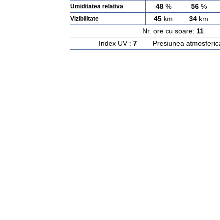
48
%
56
%
Umiditatea relativa
45
km
34
km
Vizibilitate
Nr. ore cu soare:
11
Ras
Index UV :
7
Presiunea atmosferic