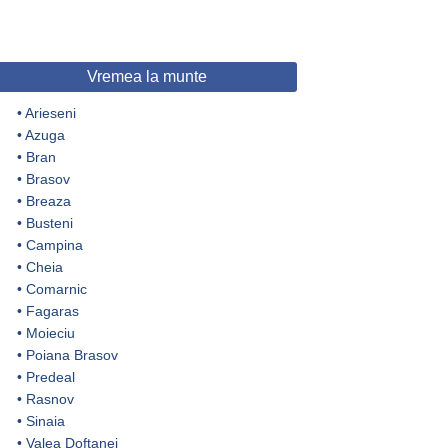
Vremea la munte
•
Arieseni
•
Azuga
•
Bran
•
Brasov
•
Breaza
•
Busteni
•
Campina
•
Cheia
•
Comarnic
•
Fagaras
•
Moieciu
•
Poiana Brasov
•
Predeal
•
Rasnov
•
Sinaia
•
Valea Doftanei