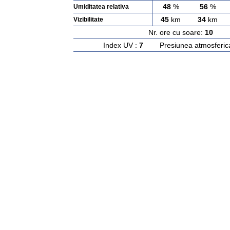
48
%
56
%
Umiditatea relativa
45
km
34
km
Vizibilitate
Nr. ore cu soare:
10
Ras
Index UV :
7
Presiunea atmosferic