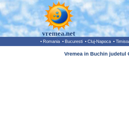
vremea.net
•
Romania
•
Bucuresti
•
Cluj-Napoca
•
Timiso
Vremea in Buchin judetul 