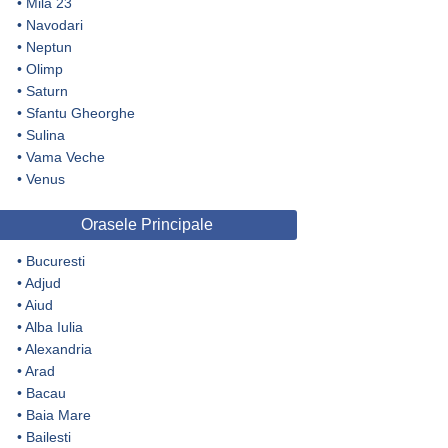
•
Mila 23
•
Navodari
•
Neptun
•
Olimp
•
Saturn
•
Sfantu Gheorghe
•
Sulina
•
Vama Veche
•
Venus
Orasele Principale
•
Bucuresti
•
Adjud
•
Aiud
•
Alba Iulia
•
Alexandria
•
Arad
•
Bacau
•
Baia Mare
•
Bailesti