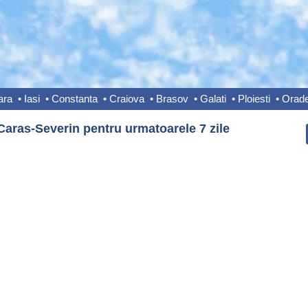
ara
•
Iasi
•
Constanta
•
Craiova
•
Brasov
•
Galati
•
Ploiesti
•
Orad
Caras-Severin pentru urmatoarele 7 zile