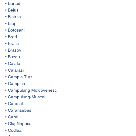
•
Barlad
•
Beius
•
Bistrita
•
Blaj
•
Botosani
•
Brad
•
Braila
•
Brasov
•
Buzau
•
Calafat
•
Calarasi
•
Campia Turzii
•
Campina
•
Campulung Moldovenesc
•
Campulung-Muscel
•
Caracal
•
Caransebes
•
Carei
•
Cluj-Napoca
•
Codlea