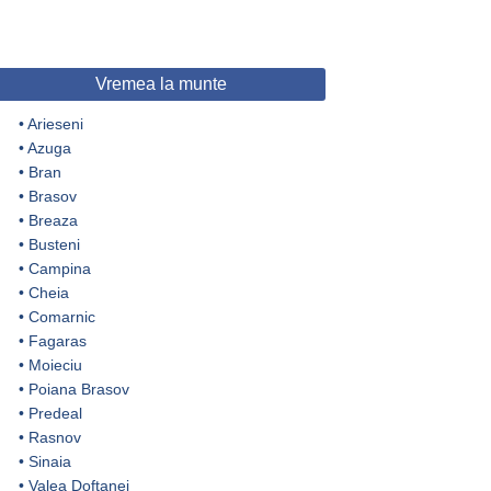
Vremea la munte
•
Arieseni
•
Azuga
•
Bran
•
Brasov
•
Breaza
•
Busteni
•
Campina
•
Cheia
•
Comarnic
•
Fagaras
•
Moieciu
•
Poiana Brasov
•
Predeal
•
Rasnov
•
Sinaia
•
Valea Doftanei