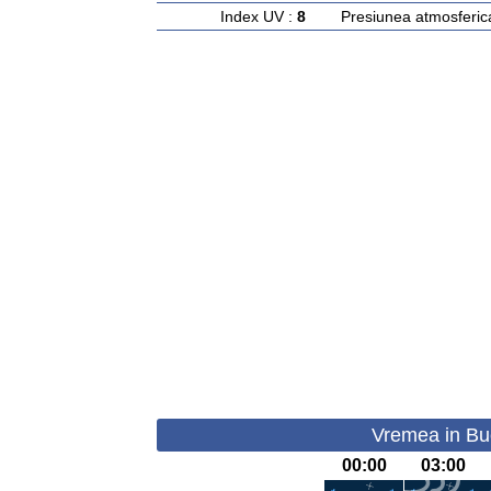
Index UV :
8
Presiunea atmosferic
Vremea in Bu
00:00
03:00