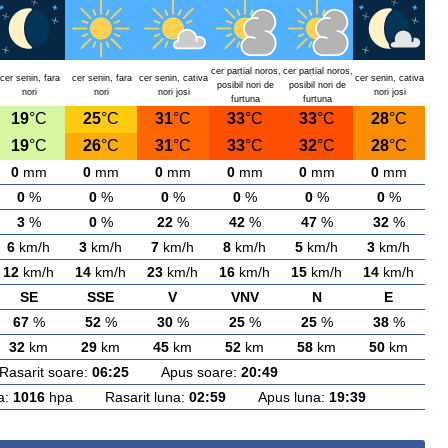
cer partial noros,
cer partial noros,
cer senin, fara
cer senin, fara
cer senin, cativa
cer senin, cativa
posibil nori de
posibil nori de
nori
nori
nori josi
nori josi
furtuna
furtuna
19
°C
25
°C
31
°C
33
°C
33
°C
28
°C
19
°C
26
°C
31
°C
33
°C
32
°C
28
°C
0
mm
0
mm
0
mm
0
mm
0
mm
0
mm
0
%
0
%
0
%
0
%
0
%
0
%
3
%
0
%
22
%
42
%
47
%
32
%
6
km/h
3
km/h
7
km/h
8
km/h
5
km/h
3
km/h
12
km/h
14
km/h
23
km/h
16
km/h
15
km/h
14
km/h
SE
SSE
V
VNV
N
E
67
%
52
%
30
%
25
%
25
%
38
%
32
km
29
km
45
km
52
km
58
km
50
km
arit soare:
06:25
Apus soare:
20:49
a:
1016
hpa Rasarit luna:
02:59
Apus luna:
19:39