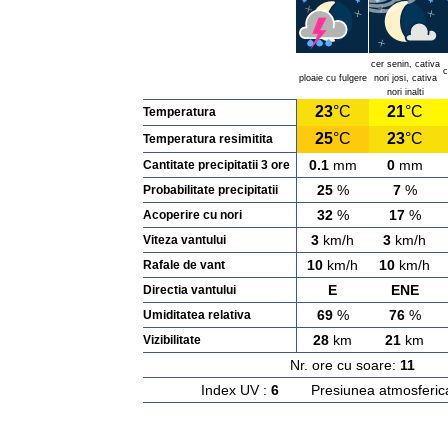
cer senin, cativa
c
ploaie cu fulgere
nori josi, cativa
nori inalti
23
°C
21
°C
Temperatura
25
°C
23
°C
Temperatura resimitita
0.1
mm
0
mm
Cantitate precipitatii 3 ore
25
%
7
%
Probabilitate precipitatii
32
%
17
%
Acoperire cu nori
3
km/h
3
km/h
Viteza vantului
10
km/h
10
km/h
Rafale de vant
E
ENE
Directia vantului
69
%
76
%
Umiditatea relativa
28
km
21
km
Vizibilitate
Nr. ore cu soare:
11
Ras
Index UV :
6
Presiunea atmosferic