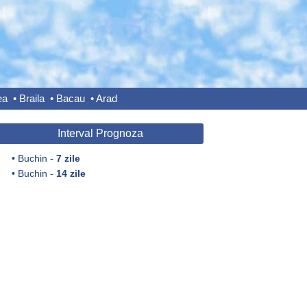
ea
•
Braila
•
Bacau
•
Arad
Interval Prognoza
•
Buchin -
7 zile
•
Buchin -
14 zile