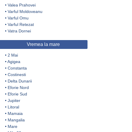
•
Valea Prahovei
•
Varful Moldoveanu
•
Varful Omu
•
Varful Retezat
•
Vatra Dornei
Vremea la mare
•
2 Mai
•
Agigea
•
Constanta
•
Costinesti
•
Delta Dunarii
•
Eforie Nord
•
Eforie Sud
•
Jupiter
•
Litoral
•
Mamaia
•
Mangalia
•
Mare