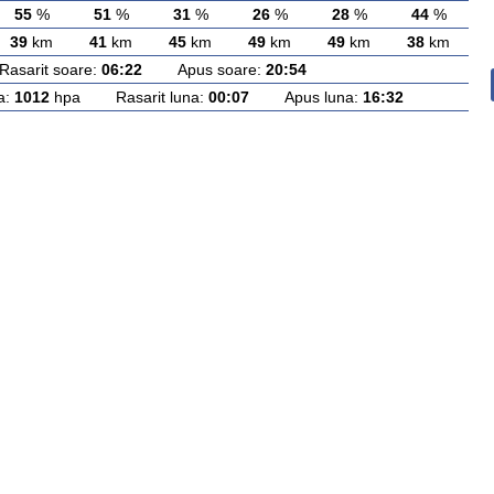
55
%
51
%
31
%
26
%
28
%
44
%
39
km
41
km
45
km
49
km
49
km
38
km
arit soare:
06:22
Apus soare:
20:54
a:
1012
hpa Rasarit luna:
00:07
Apus luna:
16:32