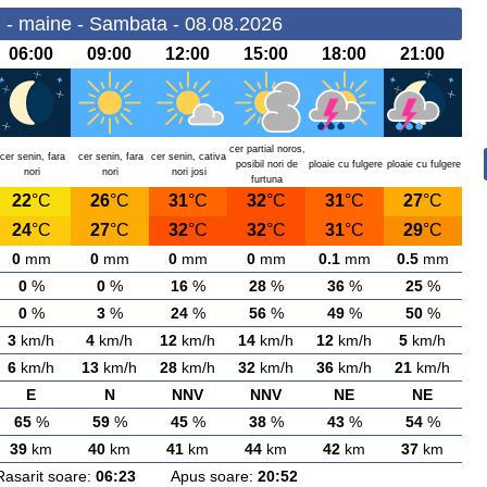
 - maine - Sambata - 08.08.2026
06:00
09:00
12:00
15:00
18:00
21:00
cer partial noros,
cer senin, fara
cer senin, fara
cer senin, cativa
posibil nori de
ploaie cu fulgere
ploaie cu fulgere
nori
nori
nori josi
furtuna
22
°C
26
°C
31
°C
32
°C
31
°C
27
°C
24
°C
27
°C
32
°C
32
°C
31
°C
29
°C
0
mm
0
mm
0
mm
0
mm
0.1
mm
0.5
mm
0
%
0
%
16
%
28
%
36
%
25
%
0
%
3
%
24
%
56
%
49
%
50
%
3
km/h
4
km/h
12
km/h
14
km/h
12
km/h
5
km/h
6
km/h
13
km/h
28
km/h
32
km/h
36
km/h
21
km/h
E
N
NNV
NNV
NE
NE
65
%
59
%
45
%
38
%
43
%
54
%
39
km
40
km
41
km
44
km
42
km
37
km
rit soare:
06:23
Apus soare:
20:52