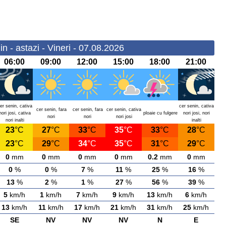
n - astazi - Vineri - 07.08.2026
06:00
09:00
12:00
15:00
18:00
21:00
er senin, cativa
cer senin, cativa
cer senin, fara
cer senin, fara
cer senin, cativa
nori josi, cativa
ploaie cu fulgere
nori josi, nori
nori
nori
nori josi
nori inalti
inalti
23
°C
27
°C
33
°C
35
°C
33
°C
28
°C
23
°C
29
°C
34
°C
35
°C
31
°C
29
°C
0
mm
0
mm
0
mm
0
mm
0.2
mm
0
mm
0
%
0
%
7
%
11
%
25
%
16
%
13
%
2
%
1
%
27
%
56
%
39
%
5
km/h
1
km/h
7
km/h
9
km/h
13
km/h
6
km/h
13
km/h
11
km/h
17
km/h
21
km/h
31
km/h
25
km/h
SE
NV
NV
NV
N
E