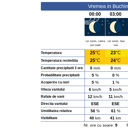
Vremea in Buchin
00:00
03:00
cer senin, cativa
cer senin, fara
nori inalti
nori
25
°C
23
°C
Temperatura
25
°C
24
°C
Temperatura resimitita
0
mm
0
mm
Cantitate precipitatii 3 ore
5
%
0
%
Probabilitate precipitatii
5
%
1
%
Acoperire cu nori
6
km/h
5
km/h
Viteza vantului
12
km/h
11
km/h
Rafale de vant
ESE
ESE
Directia vantului
56
%
61
%
Umiditatea relativa
40
km
41
km
Vizibilitate
Nr. ore cu soare:
9
Rasa