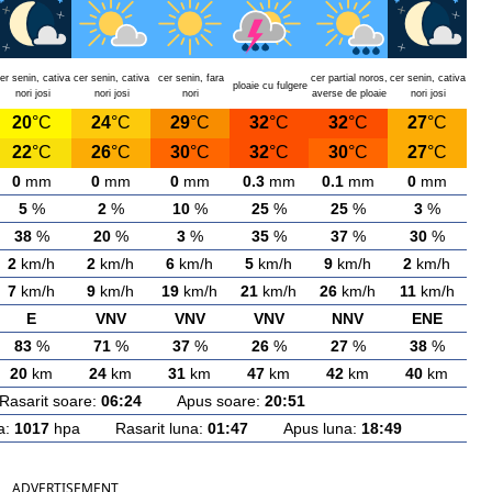
er senin, cativa
cer senin, cativa
cer senin, fara
cer partial noros,
cer senin, cativa
ploaie cu fulgere
nori josi
nori josi
nori
averse de ploaie
nori josi
20
°C
24
°C
29
°C
32
°C
32
°C
27
°C
22
°C
26
°C
30
°C
32
°C
30
°C
27
°C
0
mm
0
mm
0
mm
0.3
mm
0.1
mm
0
mm
5
%
2
%
10
%
25
%
25
%
3
%
38
%
20
%
3
%
35
%
37
%
30
%
2
km/h
2
km/h
6
km/h
5
km/h
9
km/h
2
km/h
7
km/h
9
km/h
19
km/h
21
km/h
26
km/h
11
km/h
E
VNV
VNV
VNV
NNV
ENE
83
%
71
%
37
%
26
%
27
%
38
%
20
km
24
km
31
km
47
km
42
km
40
km
arit soare:
06:24
Apus soare:
20:51
a:
1017
hpa Rasarit luna:
01:47
Apus luna:
18:49
ADVERTISEMENT