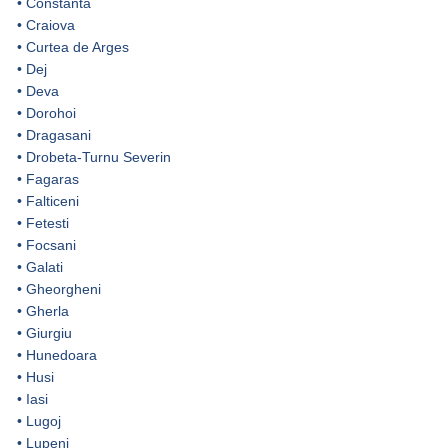
•
Constanta
•
Craiova
•
Curtea de Arges
•
Dej
•
Deva
•
Dorohoi
•
Dragasani
•
Drobeta-Turnu Severin
•
Fagaras
•
Falticeni
•
Fetesti
•
Focsani
•
Galati
•
Gheorgheni
•
Gherla
•
Giurgiu
•
Hunedoara
•
Husi
•
Iasi
•
Lugoj
•
Lupeni