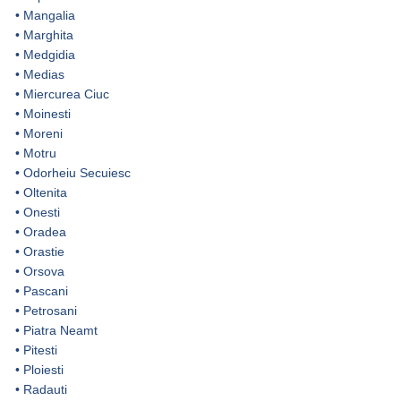
•
Mangalia
•
Marghita
•
Medgidia
•
Medias
•
Miercurea Ciuc
•
Moinesti
•
Moreni
•
Motru
•
Odorheiu Secuiesc
•
Oltenita
•
Onesti
•
Oradea
•
Orastie
•
Orsova
•
Pascani
•
Petrosani
•
Piatra Neamt
•
Pitesti
•
Ploiesti
•
Radauti