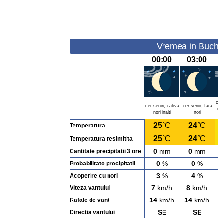
Vremea in Buchi
00:00
03:00
c
cer senin, cativa
cer senin, fara
nori inalti
nori
25
°C
24
°C
Temperatura
25
°C
24
°C
Temperatura resimitita
0
mm
0
mm
Cantitate precipitatii 3 ore
0
%
0
%
Probabilitate precipitatii
3
%
4
%
Acoperire cu nori
7
km/h
8
km/h
Viteza vantului
14
km/h
14
km/h
Rafale de vant
SE
SE
Directia vantului