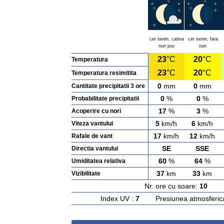
cer senin, cativa
cer senin, fara
nori josi
nori
23
°C
20
°C
Temperatura
23
°C
20
°C
Temperatura resimitita
0
mm
0
mm
Cantitate precipitatii 3 ore
0
%
0
%
Probabilitate precipitatii
17
%
3
%
Acoperire cu nori
5
km/h
6
km/h
Viteza vantului
17
km/h
12
km/h
Rafale de vant
SE
SSE
Directia vantului
60
%
64
%
Umiditatea relativa
37
km
33
km
Vizibilitate
Nr. ore cu soare:
10
Ras
Index UV :
7
Presiunea atmosferic