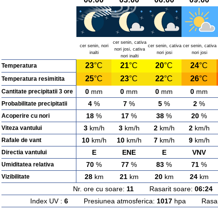
cer senin, cativa
cer senin, nori
cer senin, cativa
cer senin, cativa
nori josi, cativa
inalti
nori josi
nori josi
nori inalti
23
°C
21
°C
20
°C
24
°C
Temperatura
25
°C
23
°C
22
°C
26
°C
Temperatura resimitita
0
mm
0
mm
0
mm
0
mm
Cantitate precipitatii 3 ore
4
%
7
%
5
%
2
%
Probabilitate precipitatii
18
%
17
%
38
%
20
%
Acoperire cu nori
3
km/h
3
km/h
2
km/h
2
km/h
Viteza vantului
10
km/h
10
km/h
7
km/h
9
km/h
Rafale de vant
E
ENE
E
VNV
Directia vantului
70
%
77
%
83
%
71
%
Umiditatea relativa
28
km
21
km
20
km
24
km
Vizibilitate
Nr. ore cu soare:
11
Rasarit soare:
06:24
A
Index UV :
6
Presiunea atmosferica:
1017
hpa Rasarit