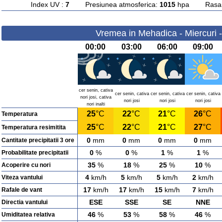
Index UV :
7
Presiunea atmosferica:
1015
hpa Rasarit
Vremea in Mehadica - Miercuri 
00:00
03:00
06:00
09:00
cer senin, cativa
cer senin, cativa
cer senin, cativa
cer senin, cativa
nori josi, cativa
nori josi
nori josi
nori josi
nori inalti
25
°C
22
°C
21
°C
26
°C
Temperatura
25
°C
22
°C
21
°C
27
°C
Temperatura resimitita
0
mm
0
mm
0
mm
0
mm
Cantitate precipitatii 3 ore
0
%
0
%
1
%
1
%
Probabilitate precipitatii
35
%
18
%
25
%
10
%
Acoperire cu nori
4
km/h
5
km/h
5
km/h
2
km/h
Viteza vantului
17
km/h
17
km/h
15
km/h
7
km/h
Rafale de vant
ESE
SSE
SE
NNE
Directia vantului
46
%
53
%
58
%
46
%
Umiditatea relativa