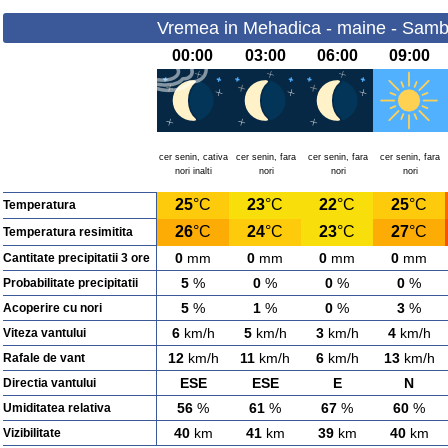
Vremea in Mehadica - maine - Samb
00:00
03:00
06:00
09:00
cer senin, cativa
cer senin, fara
cer senin, fara
cer senin, fara
nori inalti
nori
nori
nori
25
°C
23
°C
22
°C
25
°C
Temperatura
26
°C
24
°C
23
°C
27
°C
Temperatura resimitita
0
mm
0
mm
0
mm
0
mm
Cantitate precipitatii 3 ore
5
%
0
%
0
%
0
%
Probabilitate precipitatii
5
%
1
%
0
%
3
%
Acoperire cu nori
6
km/h
5
km/h
3
km/h
4
km/h
Viteza vantului
12
km/h
11
km/h
6
km/h
13
km/h
Rafale de vant
ESE
ESE
E
N
Directia vantului
56
%
61
%
67
%
60
%
Umiditatea relativa
40
km
41
km
39
km
40
km
Vizibilitate