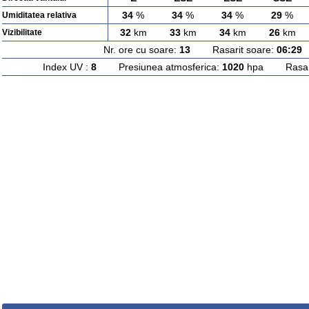
34
%
34
%
34
%
29
%
Umiditatea relativa
32
km
33
km
34
km
26
km
Vizibilitate
Nr. ore cu soare:
13
Rasarit soare:
06:29
A
Index UV :
8
Presiunea atmosferica:
1020
hpa Rasarit