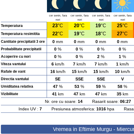
cer senin, fara
cer senin, fara
cer senin, fara
cer senin, fara
nori
nori
nori
nori
23
°C
20
°C
19
°C
25
°C
Temperatura
22
°C
19
°C
18
°C
27
°C
Temperatura resimitita
0
mm
0
mm
0
mm
0
mm
Cantitate precipitatii 3 ore
0
%
0
%
0
%
0
%
Probabilitate precipitatii
0
%
0
%
2
%
1
%
Acoperire cu nori
6
km/h
7
km/h
7
km/h
1
km/h
Viteza vantului
16
km/h
15
km/h
15
km/h
10
km/h
Rafale de vant
SE
SSE
SSE
V
Directia vantului
47
%
53
%
59
%
58
%
Umiditatea relativa
41
km
47
km
47
km
35
km
Vizibilitate
Nr. ore cu soare:
14
Rasarit soare:
06:27
A
Index UV :
7
Presiunea atmosferica:
1016
hpa Rasarit
Vremea in Eftimie Murgu - Miercur