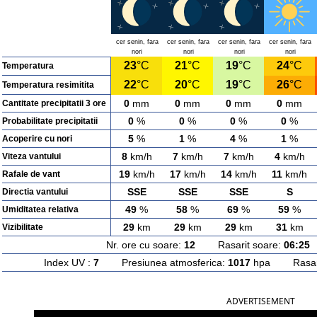
cer senin, fara
cer senin, fara
cer senin, fara
cer senin, fara
nori
nori
nori
nori
23
°C
21
°C
19
°C
24
°C
Temperatura
22
°C
20
°C
19
°C
26
°C
Temperatura resimitita
0
mm
0
mm
0
mm
0
mm
Cantitate precipitatii 3 ore
0
%
0
%
0
%
0
%
Probabilitate precipitatii
5
%
1
%
4
%
1
%
Acoperire cu nori
8
km/h
7
km/h
7
km/h
4
km/h
Viteza vantului
19
km/h
17
km/h
14
km/h
11
km/h
Rafale de vant
SSE
SSE
SSE
S
Directia vantului
49
%
58
%
69
%
59
%
Umiditatea relativa
29
km
29
km
29
km
31
km
Vizibilitate
Nr. ore cu soare:
12
Rasarit soare:
06:25
A
Index UV :
7
Presiunea atmosferica:
1017
hpa Rasarit
ADVERTISEMENT