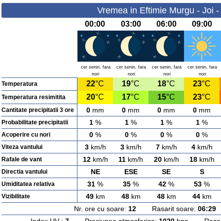
Vremea in Eftimie Murgu - Joi 
00:00
03:00
06:00
09:00
cer senin, fara
cer senin, fara
cer senin, fara
cer senin, fara
nori
nori
nori
nori
22
°C
19
°C
18
°C
23
°C
Temperatura
20
°C
17
°C
15
°C
23
°C
Temperatura resimitita
0
mm
0
mm
0
mm
0
mm
Cantitate precipitatii 3 ore
1
%
1
%
1
%
1
%
Probabilitate precipitatii
0
%
0
%
0
%
0
%
Acoperire cu nori
3
km/h
3
km/h
7
km/h
4
km/h
Viteza vantului
12
km/h
11
km/h
20
km/h
18
km/h
Rafale de vant
NE
ESE
SE
S
Directia vantului
31
%
35
%
42
%
53
%
Umiditatea relativa
49
km
48
km
48
km
44
km
Vizibilitate
Nr. ore cu soare:
12
Rasarit soare:
06:29
A