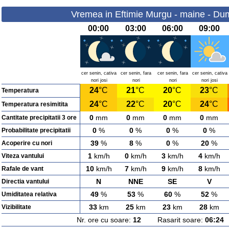
Vremea in Eftimie Murgu - maine - Dum
00:00
03:00
06:00
09:00
cer senin, cativa
cer senin, fara
cer senin, fara
cer senin, cativa
nori josi
nori
nori
nori josi
24
°C
21
°C
20
°C
23
°C
Temperatura
24
°C
22
°C
20
°C
24
°C
Temperatura resimitita
0
mm
0
mm
0
mm
0
mm
Cantitate precipitatii 3 ore
0
%
0
%
0
%
0
%
Probabilitate precipitatii
39
%
8
%
0
%
20
%
Acoperire cu nori
1
km/h
0
km/h
3
km/h
4
km/h
Viteza vantului
10
km/h
7
km/h
9
km/h
8
km/h
Rafale de vant
N
NNE
SE
V
Directia vantului
49
%
53
%
60
%
52
%
Umiditatea relativa
33
km
25
km
23
km
28
km
Vizibilitate
Nr. ore cu soare:
12
Rasarit soare:
06:24
A