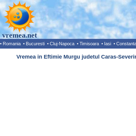
vremea.net
•
Romania
•
Bucuresti
•
Cluj-Napoca
•
Timisoara
•
Iasi
•
Constant
Vremea in Eftimie Murgu judetul Caras-Severin