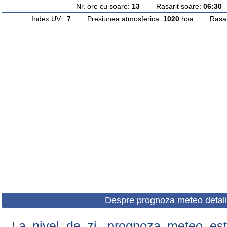
Nr. ore cu soare:
13
Rasarit soare:
06:30
A
Index UV :
7
Presiunea atmosferica:
1020
hpa Rasarit
Despre prognoza meteo detali
La nivel de zi, prognoza meteo este