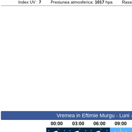
Index UV :
7
Presiunea atmosferica:
1017
hpa Rasarit
Vremea in Eftimie Murgu - Luni 
00:00
03:00
06:00
09:00