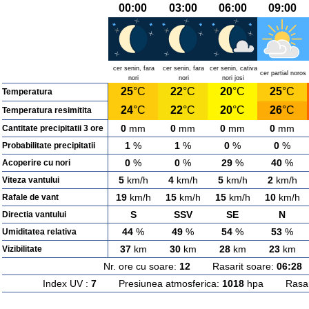
00:00
03:00
06:00
09:00
cer senin, fara
cer senin, fara
cer senin, cativa
cer partial noros
nori
nori
nori josi
25
°C
22
°C
20
°C
25
°C
Temperatura
24
°C
22
°C
20
°C
26
°C
Temperatura resimitita
0
mm
0
mm
0
mm
0
mm
Cantitate precipitatii 3 ore
1
%
1
%
0
%
0
%
Probabilitate precipitatii
0
%
0
%
29
%
40
%
Acoperire cu nori
5
km/h
4
km/h
5
km/h
2
km/h
Viteza vantului
19
km/h
15
km/h
15
km/h
10
km/h
Rafale de vant
S
SSV
SE
N
Directia vantului
44
%
49
%
54
%
53
%
Umiditatea relativa
37
km
30
km
28
km
23
km
Vizibilitate
Nr. ore cu soare:
12
Rasarit soare:
06:28
A
Index UV :
7
Presiunea atmosferica:
1018
hpa Rasarit