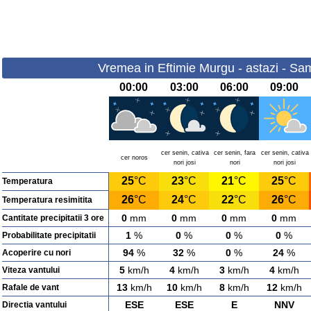
Vremea in Eftimie Murgu - astazi - Sa
00:00
03:00
06:00
09:00
cer senin, cativa
cer senin, fara
cer senin, cativa
cer noros
nori josi
nori
nori josi
25
°C
23
°C
21
°C
25
°C
Temperatura
26
°C
24
°C
22
°C
26
°C
Temperatura resimitita
0
mm
0
mm
0
mm
0
mm
Cantitate precipitatii 3 ore
1
%
0
%
0
%
0
%
Probabilitate precipitatii
94
%
32
%
0
%
24
%
Acoperire cu nori
5
km/h
4
km/h
3
km/h
4
km/h
Viteza vantului
13
km/h
10
km/h
8
km/h
12
km/h
Rafale de vant
ESE
ESE
E
NNV
Directia vantului