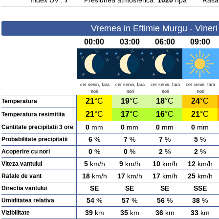
Index UV :
7
Presiunea atmosferica:
1020
hpa Rasarit
Vremea in Eftimie Murgu - Vineri
00:00
03:00
06:00
09:00
cer senin, fara
cer senin, fara
cer senin, fara
cer senin, fara
nori
nori
nori
nori
21
°C
19
°C
18
°C
24
°C
Temperatura
21
°C
17
°C
16
°C
21
°C
Temperatura resimitita
0
mm
0
mm
0
mm
0
mm
Cantitate precipitatii 3 ore
6
%
7
%
7
%
5
%
Probabilitate precipitatii
0
%
0
%
2
%
2
%
Acoperire cu nori
5
km/h
9
km/h
10
km/h
12
km/h
Viteza vantului
18
km/h
17
km/h
17
km/h
25
km/h
Rafale de vant
SE
SE
SE
SSE
Directia vantului
54
%
57
%
56
%
38
%
Umiditatea relativa
39
km
35
km
36
km
33
km
Vizibilitate