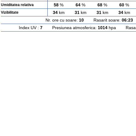
58
%
64
%
68
%
60
%
Umiditatea relativa
34
km
31
km
31
km
34
km
Vizibilitate
Nr. ore cu soare:
10
Rasarit soare:
06:23
A
Index UV :
7
Presiunea atmosferica:
1014
hpa Rasarit