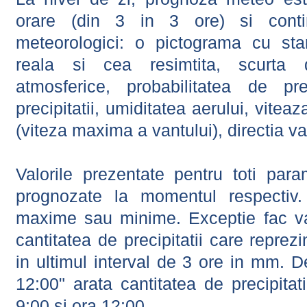
orare (din 3 in 3 ore) si contin
meteorologici: o pictograma cu sta
reala si cea resimtita, scurta d
atmosferice, probabilitatea de prec
precipitatii, umiditatea aerului, viteaz
(viteza maxima a vantului), directia va
Valorile prezentate pentru toti param
prognozate la momentul respectiv.
maxime sau minime. Exceptie fac val
cantitatea de precipitatii care reprez
in ultimul interval de 3 ore in mm.
12:00" arata cantitatea de precipitat
9:00 si ora 12:00.