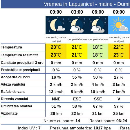
Vremea in Lapusnicel - maine - Dumi
00:00
03:00
06:00
09:00
cer senin, cativa
cer senin, cativa
cer partial noros
cer partial noros
nori josi
nori josi
23
°C
21
°C
18
°C
22
°C
Temperatura
23
°C
21
°C
18
°C
23
°C
Temperatura resimitita
0
mm
0
mm
0
mm
0
mm
Cantitate precipitatii 3 ore
0
%
0
%
0
%
0
%
Probabilitate precipitatii
16
%
55
%
50
%
27
%
Acoperire cu nori
2
km/h
2
km/h
4
km/h
3
km/h
Viteza vantului
13
km/h
8
km/h
10
km/h
7
km/h
Rafale de vant
NNE
ESE
SSE
V
Directia vantului
51
%
58
%
67
%
57
%
Umiditatea relativa
26
km
22
km
21
km
25
km
Vizibilitate
Nr. ore cu soare:
14
Rasarit soare:
06:24
A
Index UV :
7
Presiunea atmosferica:
1017
hpa Rasarit