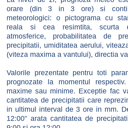
orare (din 3 in 3 ore) si contin
meteorologici: o pictograma cu sta
reala si cea resimtita, scurta d
atmosferice, probabilitatea de prec
precipitatii, umiditatea aerului, viteaz
(viteza maxima a vantului), directia va
Valorile prezentate pentru toti param
prognozate la momentul respectiv.
maxime sau minime. Exceptie fac val
cantitatea de precipitatii care reprez
in ultimul interval de 3 ore in mm.
12:00" arata cantitatea de precipitat
9:00 si ora 12:00.