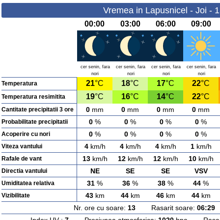
Vremea in Lapusnicel - Joi - 
00:00
03:00
06:00
09:00
cer senin, fara
cer senin, fara
cer senin, fara
cer senin, fara
nori
nori
nori
nori
21
°C
18
°C
17
°C
22
°C
Temperatura
19
°C
16
°C
14
°C
22
°C
Temperatura resimitita
0
mm
0
mm
0
mm
0
mm
Cantitate precipitatii 3 ore
0
%
0
%
0
%
0
%
Probabilitate precipitatii
0
%
0
%
0
%
0
%
Acoperire cu nori
4
km/h
4
km/h
4
km/h
1
km/h
Viteza vantului
13
km/h
12
km/h
12
km/h
10
km/h
Rafale de vant
NE
SE
SE
VSV
Directia vantului
31
%
36
%
38
%
44
%
Umiditatea relativa
43
km
44
km
46
km
44
km
Vizibilitate
Nr. ore cu soare:
13
Rasarit soare:
06:29
A