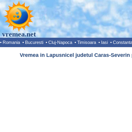
vremea.net
•
Romania
•
Bucuresti
•
Cluj-Napoca
•
Timisoara
•
Iasi
•
Constant
Vremea in Lapusnicel judetul Caras-Severin 