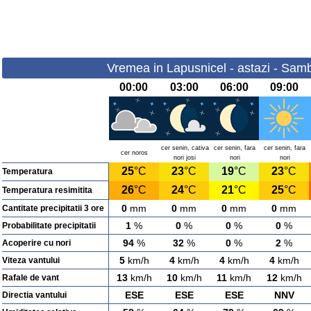
Vremea in Lapusnicel - astazi - Sam
00:00
03:00
06:00
09:00
cer senin, cativa
cer senin, fara
cer senin, fara
cer noros
nori josi
nori
nori
25
°C
23
°C
19
°C
23
°C
Temperatura
26
°C
24
°C
21
°C
25
°C
Temperatura resimitita
0
mm
0
mm
0
mm
0
mm
Cantitate precipitatii 3 ore
1
%
0
%
0
%
0
%
Probabilitate precipitatii
94
%
32
%
0
%
2
%
Acoperire cu nori
5
km/h
4
km/h
4
km/h
4
km/h
Viteza vantului
13
km/h
10
km/h
11
km/h
12
km/h
Rafale de vant
ESE
ESE
ESE
NNV
Directia vantului