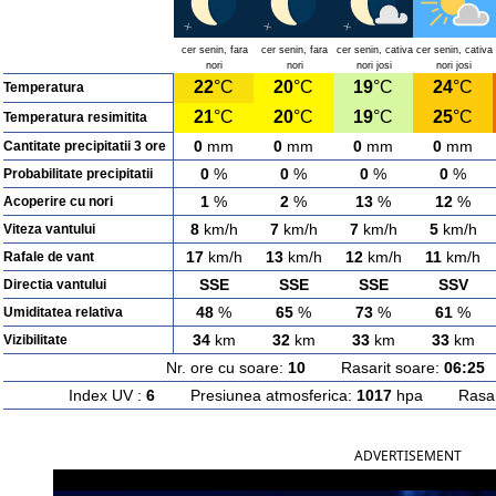
cer senin, fara
cer senin, fara
cer senin, cativa
cer senin, cativa
nori
nori
nori josi
nori josi
22
°C
20
°C
19
°C
24
°C
Temperatura
21
°C
20
°C
19
°C
25
°C
Temperatura resimitita
0
mm
0
mm
0
mm
0
mm
Cantitate precipitatii 3 ore
0
%
0
%
0
%
0
%
Probabilitate precipitatii
1
%
2
%
13
%
12
%
Acoperire cu nori
8
km/h
7
km/h
7
km/h
5
km/h
Viteza vantului
17
km/h
13
km/h
12
km/h
11
km/h
Rafale de vant
SSE
SSE
SSE
SSV
Directia vantului
48
%
65
%
73
%
61
%
Umiditatea relativa
34
km
32
km
33
km
33
km
Vizibilitate
Nr. ore cu soare:
10
Rasarit soare:
06:25
A
Index UV :
6
Presiunea atmosferica:
1017
hpa Rasarit
ADVERTISEMENT