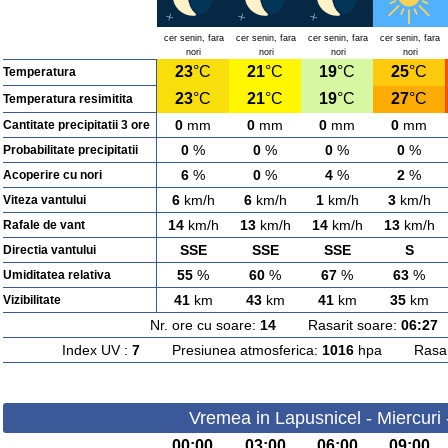
cer senin, fara
cer senin, fara
cer senin, fara
cer senin, fara
nori
nori
nori
nori
23
°C
21
°C
19
°C
25
°C
Temperatura
23
°C
21
°C
19
°C
27
°C
Temperatura resimitita
0
mm
0
mm
0
mm
0
mm
Cantitate precipitatii 3 ore
0
%
0
%
0
%
0
%
Probabilitate precipitatii
6
%
0
%
4
%
2
%
Acoperire cu nori
6
km/h
6
km/h
1
km/h
3
km/h
Viteza vantului
14
km/h
13
km/h
14
km/h
13
km/h
Rafale de vant
SSE
SSE
SSE
S
Directia vantului
55
%
60
%
67
%
63
%
Umiditatea relativa
41
km
43
km
41
km
35
km
Vizibilitate
Nr. ore cu soare:
14
Rasarit soare:
06:27
A
Index UV :
7
Presiunea atmosferica:
1016
hpa Rasarit
Vremea in Lapusnicel - Miercuri
00:00
03:00
06:00
09:00