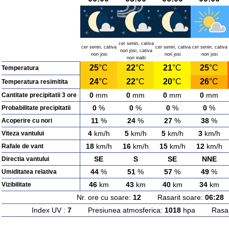
cer senin, cativa
cer senin, cativa
cer senin, cativa
cer senin, cativa
nori josi, cativa
nori josi
nori josi
nori josi
nori inalti
25
°C
22
°C
21
°C
25
°C
Temperatura
24
°C
22
°C
20
°C
26
°C
Temperatura resimitita
0
mm
0
mm
0
mm
0
mm
Cantitate precipitatii 3 ore
0
%
0
%
0
%
0
%
Probabilitate precipitatii
11
%
24
%
27
%
38
%
Acoperire cu nori
4
km/h
5
km/h
5
km/h
3
km/h
Viteza vantului
18
km/h
16
km/h
15
km/h
12
km/h
Rafale de vant
SE
S
SE
NNE
Directia vantului
44
%
51
%
57
%
49
%
Umiditatea relativa
46
km
43
km
40
km
34
km
Vizibilitate
Nr. ore cu soare:
12
Rasarit soare:
06:28
A
Index UV :
7
Presiunea atmosferica:
1018
hpa Rasarit