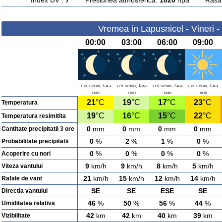
Index UV :
7
Presiunea atmosferica:
1020
hpa Rasarit
Vremea in Lapusnicel - Vineri 
00:00
03:00
06:00
09:00
cer senin, fara
cer senin, fara
cer senin, fara
cer senin, fara
nori
nori
nori
nori
21
°C
19
°C
17
°C
23
°C
Temperatura
19
°C
16
°C
15
°C
22
°C
Temperatura resimitita
0
mm
0
mm
0
mm
0
mm
Cantitate precipitatii 3 ore
0
%
2
%
1
%
0
%
Probabilitate precipitatii
0
%
0
%
0
%
0
%
Acoperire cu nori
9
km/h
9
km/h
8
km/h
5
km/h
Viteza vantului
21
km/h
15
km/h
12
km/h
14
km/h
Rafale de vant
SE
SE
ESE
SE
Directia vantului
46
%
50
%
56
%
44
%
Umiditatea relativa
42
km
42
km
40
km
39
km
Vizibilitate