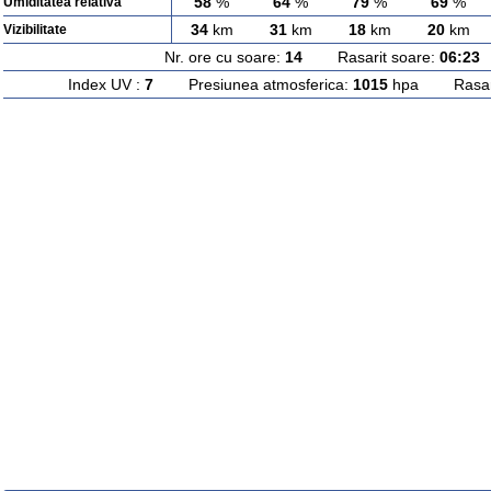
58
%
64
%
79
%
69
%
Umiditatea relativa
34
km
31
km
18
km
20
km
Vizibilitate
Nr. ore cu soare:
14
Rasarit soare:
06:23
A
Index UV :
7
Presiunea atmosferica:
1015
hpa Rasarit