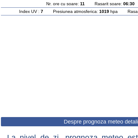
Nr. ore cu soare:
11
Rasarit soare:
06:30
A
Index UV :
7
Presiunea atmosferica:
1019
hpa Rasarit
Despre prognoza meteo detali
La nivel de zi, prognoza meteo este