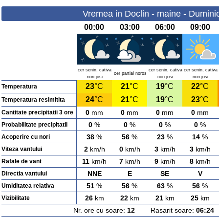
Vremea in Doclin - maine - Dumini
00:00
03:00
06:00
09:00
cer senin, cativa
cer senin, cativa
cer senin, cativa
cer partial noros
nori josi
nori josi
nori josi
23
°C
21
°C
19
°C
22
°C
Temperatura
24
°C
21
°C
19
°C
23
°C
Temperatura resimitita
0
mm
0
mm
0
mm
0
mm
Cantitate precipitatii 3 ore
0
%
0
%
0
%
0
%
Probabilitate precipitatii
38
%
56
%
23
%
14
%
Acoperire cu nori
2
km/h
0
km/h
3
km/h
3
km/h
Viteza vantului
11
km/h
7
km/h
9
km/h
8
km/h
Rafale de vant
NNE
E
SE
V
Directia vantului
51
%
56
%
63
%
56
%
Umiditatea relativa
26
km
22
km
21
km
25
km
Vizibilitate
Nr. ore cu soare:
12
Rasarit soare:
06:24
A