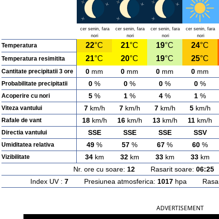
cer senin, fara
cer senin, fara
cer senin, fara
cer senin, fara
nori
nori
nori
nori
22
°C
21
°C
19
°C
24
°C
Temperatura
21
°C
20
°C
19
°C
25
°C
Temperatura resimitita
0
mm
0
mm
0
mm
0
mm
Cantitate precipitatii 3 ore
0
%
0
%
0
%
0
%
Probabilitate precipitatii
5
%
1
%
4
%
1
%
Acoperire cu nori
7
km/h
7
km/h
7
km/h
5
km/h
Viteza vantului
18
km/h
16
km/h
13
km/h
11
km/h
Rafale de vant
SSE
SSE
SSE
SSV
Directia vantului
49
%
57
%
67
%
60
%
Umiditatea relativa
34
km
32
km
33
km
33
km
Vizibilitate
Nr. ore cu soare:
12
Rasarit soare:
06:25
A
Index UV :
7
Presiunea atmosferica:
1017
hpa Rasarit
ADVERTISEMENT