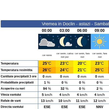
Vremea in Doclin - astazi - Samba
00:00
03:00
06:00
09:00
cer senin, cativa
cer senin, fara
cer senin, fara
cer noros
nori josi
nori
nori
25
°C
23
°C
20
°C
23
°C
Temperatura
26
°C
24
°C
21
°C
25
°C
Temperatura resimitita
0
mm
0
mm
0
mm
0
mm
Cantitate precipitatii 3 ore
1
%
0
%
0
%
0
%
Probabilitate precipitatii
94
%
32
%
0
%
2
%
Acoperire cu nori
5
km/h
4
km/h
4
km/h
4
km/h
Viteza vantului
13
km/h
10
km/h
11
km/h
12
km/h
Rafale de vant
ESE
ESE
ESE
NNV
Directia vantului