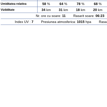
58
%
64
%
78
%
68
%
Umiditatea relativa
34
km
31
km
18
km
20
km
Vizibilitate
Nr. ore cu soare:
11
Rasarit soare:
06:23
A
Index UV :
7
Presiunea atmosferica:
1015
hpa Rasarit