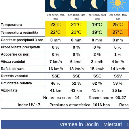
cer senin, fara
cer senin, fara
cer senin, fara
cer senin, fara
nori
nori
nori
nori
23
°C
21
°C
19
°C
25
°C
Temperatura
22
°C
21
°C
19
°C
27
°C
Temperatura resimitita
0
mm
0
mm
0
mm
0
mm
Cantitate precipitatii 3 ore
0
%
0
%
0
%
0
%
Probabilitate precipitatii
0
%
0
%
2
%
1
%
Acoperire cu nori
7
km/h
6
km/h
2
km/h
4
km/h
Viteza vantului
16
km/h
13
km/h
15
km/h
14
km/h
Rafale de vant
SSE
SSE
SSE
SSV
Directia vantului
46
%
52
%
62
%
59
%
Umiditatea relativa
41
km
43
km
41
km
35
km
Vizibilitate
Nr. ore cu soare:
14
Rasarit soare:
06:27
A
Index UV :
7
Presiunea atmosferica:
1016
hpa Rasarit
Vremea in Doclin - Miercuri -