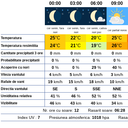
00:00
03:00
06:00
09:00
cer senin, fara
cer senin, fara
cer senin, cativa
cer partial noros
nori
nori
nori josi
25
°C
22
°C
20
°C
25
°C
Temperatura
24
°C
21
°C
19
°C
26
°C
Temperatura resimitita
0
mm
0
mm
0
mm
0
mm
Cantitate precipitatii 3 ore
0
%
0
%
0
%
0
%
Probabilitate precipitatii
0
%
0
%
29
%
40
%
Acoperire cu nori
4
km/h
5
km/h
6
km/h
3
km/h
Viteza vantului
19
km/h
15
km/h
18
km/h
10
km/h
Rafale de vant
SE
S
SSE
NNE
Directia vantului
41
%
46
%
52
%
52
%
Umiditatea relativa
46
km
43
km
40
km
34
km
Vizibilitate
Nr. ore cu soare:
12
Rasarit soare:
06:28
A
Index UV :
7
Presiunea atmosferica:
1018
hpa Rasarit