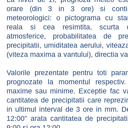
orare (din 3 in 3 ore) si contin
meteorologici: o pictograma cu sta
reala si cea resimtita, scurta d
atmosferice, probabilitatea de prec
precipitatii, umiditatea aerului, viteaz
(viteza maxima a vantului), directia va
Valorile prezentate pentru toti param
prognozate la momentul respectiv.
maxime sau minime. Exceptie fac val
cantitatea de precipitatii care reprez
in ultimul interval de 3 ore in mm.
12:00" arata cantitatea de precipitat
9:00 si ora 12:00.