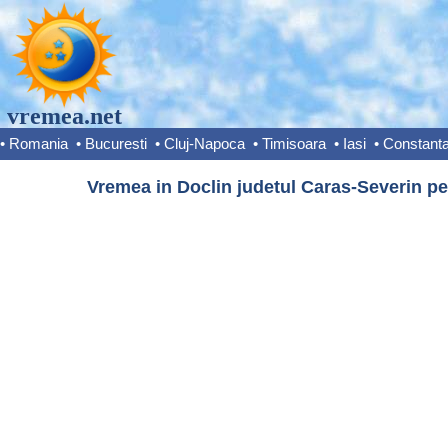
vremea.net
•
Romania
•
Bucuresti
•
Cluj-Napoca
•
Timisoara
•
Iasi
•
Constant
Vremea in Doclin judetul Caras-Severin pe