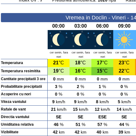
Index UV :
7
Presiunea atmosferica:
1020
hpa Rasarit
Vremea in Doclin - Vineri - 1
00:00
03:00
06:00
09:00
cer senin, fara
cer senin, fara
cer senin, fara
cer senin, fara
nori
nori
nori
nori
21
°C
18
°C
17
°C
23
°C
Temperatura
19
°C
16
°C
15
°C
22
°C
Temperatura resimitita
0
mm
0
mm
0
mm
0
mm
Cantitate precipitatii 3 ore
3
%
2
%
1
%
0
%
Probabilitate precipitatii
0
%
0
%
0
%
0
%
Acoperire cu nori
9
km/h
9
km/h
8
km/h
5
km/h
Viteza vantului
21
km/h
15
km/h
12
km/h
14
km/h
Rafale de vant
SE
SE
ESE
SE
Directia vantului
46
%
51
%
57
%
44
%
Umiditatea relativa
42
km
42
km
40
km
39
km
Vizibilitate