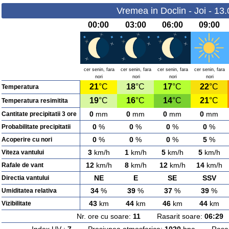
Vremea in Doclin - Joi - 13
00:00
03:00
06:00
09:00
cer senin, fara
cer senin, fara
cer senin, fara
cer senin, fara
nori
nori
nori
nori
21
°C
18
°C
17
°C
22
°C
Temperatura
19
°C
16
°C
14
°C
21
°C
Temperatura resimitita
0
mm
0
mm
0
mm
0
mm
Cantitate precipitatii 3 ore
0
%
0
%
0
%
0
%
Probabilitate precipitatii
0
%
0
%
0
%
5
%
Acoperire cu nori
3
km/h
1
km/h
5
km/h
5
km/h
Viteza vantului
12
km/h
8
km/h
12
km/h
14
km/h
Rafale de vant
NE
E
SE
SSV
Directia vantului
34
%
39
%
37
%
39
%
Umiditatea relativa
43
km
44
km
46
km
44
km
Vizibilitate
Nr. ore cu soare:
11
Rasarit soare:
06:29
A