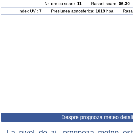
Nr. ore cu soare:
11
Rasarit soare:
06:30
A
Index UV :
7
Presiunea atmosferica:
1019
hpa Rasarit
Despre prognoza meteo detali
La nivel de zi, prognoza meteo este