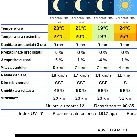
cer senin, fara
cer senin, fara
cer senin, fara
cer senin, fara
nori
nori
nori
nori
23
°C
21
°C
19
°C
24
°C
Temperatura
22
°C
20
°C
19
°C
26
°C
Temperatura resimitita
0
mm
0
mm
0
mm
0
mm
Cantitate precipitatii 3 ore
0
%
0
%
0
%
0
%
Probabilitate precipitatii
5
%
1
%
4
%
1
%
Acoperire cu nori
8
km/h
7
km/h
7
km/h
4
km/h
Viteza vantului
18
km/h
17
km/h
14
km/h
11
km/h
Rafale de vant
SSE
SSE
SSE
S
Directia vantului
49
%
58
%
69
%
59
%
Umiditatea relativa
29
km
29
km
29
km
31
km
Vizibilitate
Nr. ore cu soare:
12
Rasarit soare:
06:25
A
Index UV :
7
Presiunea atmosferica:
1017
hpa Rasarit
ADVERTISEMENT