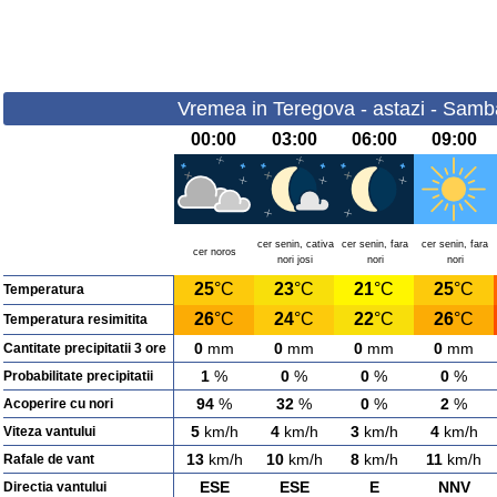
Vremea in Teregova - astazi - Samb
00:00
03:00
06:00
09:00
cer senin, cativa
cer senin, fara
cer senin, fara
cer noros
nori josi
nori
nori
25
°C
23
°C
21
°C
25
°C
Temperatura
26
°C
24
°C
22
°C
26
°C
Temperatura resimitita
0
mm
0
mm
0
mm
0
mm
Cantitate precipitatii 3 ore
1
%
0
%
0
%
0
%
Probabilitate precipitatii
94
%
32
%
0
%
2
%
Acoperire cu nori
5
km/h
4
km/h
3
km/h
4
km/h
Viteza vantului
13
km/h
10
km/h
8
km/h
11
km/h
Rafale de vant
ESE
ESE
E
NNV
Directia vantului