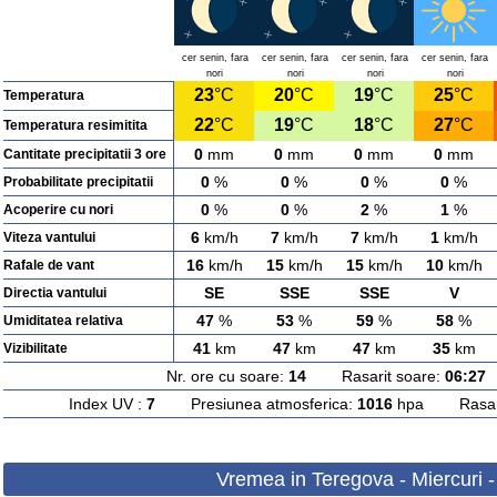
cer senin, fara
cer senin, fara
cer senin, fara
cer senin, fara
nori
nori
nori
nori
23
°C
20
°C
19
°C
25
°C
Temperatura
22
°C
19
°C
18
°C
27
°C
Temperatura resimitita
0
mm
0
mm
0
mm
0
mm
Cantitate precipitatii 3 ore
0
%
0
%
0
%
0
%
Probabilitate precipitatii
0
%
0
%
2
%
1
%
Acoperire cu nori
6
km/h
7
km/h
7
km/h
1
km/h
Viteza vantului
16
km/h
15
km/h
15
km/h
10
km/h
Rafale de vant
SE
SSE
SSE
V
Directia vantului
47
%
53
%
59
%
58
%
Umiditatea relativa
41
km
47
km
47
km
35
km
Vizibilitate
Nr. ore cu soare:
14
Rasarit soare:
06:27
A
Index UV :
7
Presiunea atmosferica:
1016
hpa Rasarit
Vremea in Teregova - Miercuri 