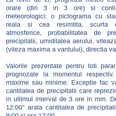
orare (din 3 in 3 ore) si contin
meteorologici: o pictograma cu sta
reala si cea resimtita, scurta d
atmosferice, probabilitatea de prec
precipitatii, umiditatea aerului, viteaz
(viteza maxima a vantului), directia va
Valorile prezentate pentru toti param
prognozate la momentul respectiv.
maxime sau minime. Exceptie fac val
cantitatea de precipitatii care reprez
in ultimul interval de 3 ore in mm.
12:00" arata cantitatea de precipitat
9:00 si ora 12:00.