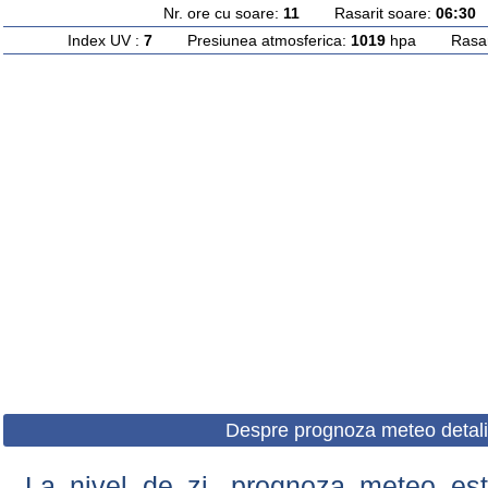
Nr. ore cu soare:
11
Rasarit soare:
06:30
A
Index UV :
7
Presiunea atmosferica:
1019
hpa Rasarit
Despre prognoza meteo detali
La nivel de zi, prognoza meteo este