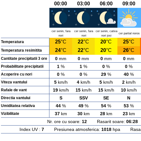
00:00
03:00
06:00
09:00
cer senin, fara
cer senin, fara
cer senin, cativa
cer partial noros
nori
nori
nori josi
25
°C
22
°C
20
°C
25
°C
Temperatura
24
°C
22
°C
20
°C
26
°C
Temperatura resimitita
0
mm
0
mm
0
mm
0
mm
Cantitate precipitatii 3 ore
1
%
1
%
0
%
0
%
Probabilitate precipitatii
0
%
0
%
29
%
40
%
Acoperire cu nori
5
km/h
4
km/h
5
km/h
2
km/h
Viteza vantului
19
km/h
15
km/h
15
km/h
10
km/h
Rafale de vant
S
SSV
SE
N
Directia vantului
44
%
49
%
54
%
53
%
Umiditatea relativa
37
km
30
km
28
km
23
km
Vizibilitate
Nr. ore cu soare:
12
Rasarit soare:
06:28
A
Index UV :
7
Presiunea atmosferica:
1018
hpa Rasarit