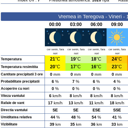
Index UV :
7
Presiunea atmosferica:
1020
hpa Rasarit
Vremea in Teregova - Vineri -
00:00
03:00
06:00
09:00
cer senin, fara
cer senin, fara
cer senin, fara
cer senin, fara
nori
nori
nori
nori
21
°C
19
°C
18
°C
24
°C
Temperatura
20
°C
17
°C
16
°C
23
°C
Temperatura resimitita
0
mm
0
mm
0
mm
0
mm
Cantitate precipitatii 3 ore
6
%
7
%
6
%
4
%
Probabilitate precipitatii
0
%
0
%
0
%
0
%
Acoperire cu nori
6
km/h
8
km/h
8
km/h
8
km/h
Viteza vantului
17
km/h
13
km/h
11
km/h
18
km/h
Rafale de vant
SE
SE
ESE
SSE
Directia vantului
44
%
48
%
54
%
41
%
Umiditatea relativa
39
km
35
km
36
km
33
km
Vizibilitate