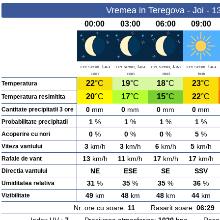
Vremea in Teregova - Joi - 1
00:00
03:00
06:00
09:00
cer senin, fara
cer senin, fara
cer senin, fara
cer senin, fara
nori
nori
nori
nori
22
°C
19
°C
18
°C
23
°C
Temperatura
20
°C
17
°C
15
°C
22
°C
Temperatura resimitita
0
mm
0
mm
0
mm
0
mm
Cantitate precipitatii 3 ore
1
%
1
%
1
%
1
%
Probabilitate precipitatii
0
%
0
%
0
%
5
%
Acoperire cu nori
3
km/h
3
km/h
6
km/h
5
km/h
Viteza vantului
13
km/h
11
km/h
17
km/h
17
km/h
Rafale de vant
NE
ESE
SE
SSV
Directia vantului
31
%
35
%
35
%
36
%
Umiditatea relativa
49
km
48
km
48
km
44
km
Vizibilitate
Nr. ore cu soare:
11
Rasarit soare:
06:29
A