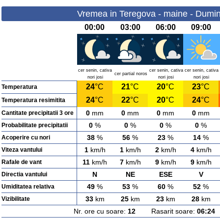
Vremea in Teregova - maine - Dumin
00:00
03:00
06:00
09:00
cer senin, cativa
cer senin, cativa
cer senin, cativa
cer partial noros
nori josi
nori josi
nori josi
24
°C
21
°C
20
°C
23
°C
Temperatura
24
°C
22
°C
20
°C
24
°C
Temperatura resimitita
0
mm
0
mm
0
mm
0
mm
Cantitate precipitatii 3 ore
0
%
0
%
0
%
0
%
Probabilitate precipitatii
38
%
56
%
23
%
14
%
Acoperire cu nori
1
km/h
1
km/h
2
km/h
4
km/h
Viteza vantului
11
km/h
7
km/h
9
km/h
9
km/h
Rafale de vant
N
NE
ESE
V
Directia vantului
49
%
53
%
60
%
52
%
Umiditatea relativa
33
km
25
km
23
km
28
km
Vizibilitate
Nr. ore cu soare:
12
Rasarit soare:
06:24
A