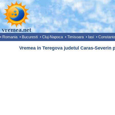
vremea.net
•
Romania
•
Bucuresti
•
Cluj-Napoca
•
Timisoara
•
Iasi
•
Constant
Vremea in Teregova judetul Caras-Severin p