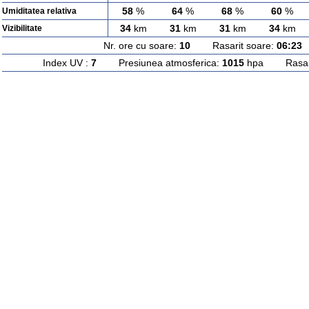
58
%
64
%
68
%
60
%
Umiditatea relativa
34
km
31
km
31
km
34
km
Vizibilitate
Nr. ore cu soare:
10
Rasarit soare:
06:23
A
Index UV :
7
Presiunea atmosferica:
1015
hpa Rasarit