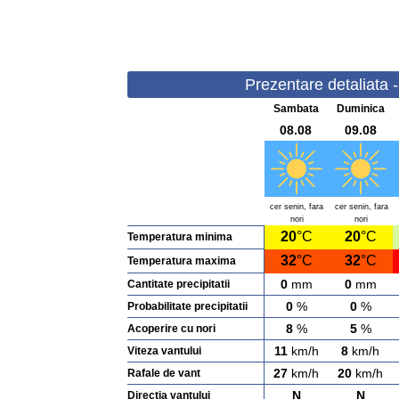
Prezentare detaliata 
Sambata
Duminica
08.08
09.08
cer senin, fara
cer senin, fara
nori
nori
20
°C
20
°C
Temperatura minima
32
°C
32
°C
Temperatura maxima
0
mm
0
mm
Cantitate precipitatii
0
%
0
%
Probabilitate precipitatii
8
%
5
%
Acoperire cu nori
11
km/h
8
km/h
Viteza vantului
27
km/h
20
km/h
Rafale de vant
N
N
Directia vantului