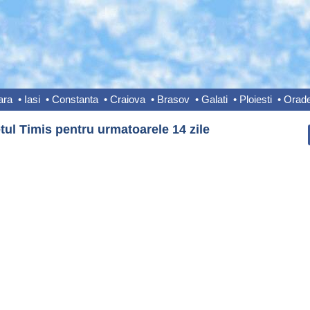
ara
•
Iasi
•
Constanta
•
Craiova
•
Brasov
•
Galati
•
Ploiesti
•
Orad
ul Timis pentru urmatoarele 14 zile