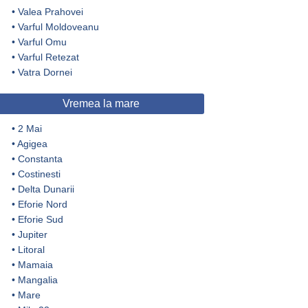
•
Valea Prahovei
•
Varful Moldoveanu
•
Varful Omu
•
Varful Retezat
•
Vatra Dornei
Vremea la mare
•
2 Mai
•
Agigea
•
Constanta
•
Costinesti
•
Delta Dunarii
•
Eforie Nord
•
Eforie Sud
•
Jupiter
•
Litoral
•
Mamaia
•
Mangalia
•
Mare