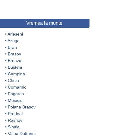
Vremea la munte
•
Arieseni
•
Azuga
•
Bran
•
Brasov
•
Breaza
•
Busteni
•
Campina
•
Cheia
•
Comarnic
•
Fagaras
•
Moieciu
•
Poiana Brasov
•
Predeal
•
Rasnov
•
Sinaia
•
Valea Doftanei