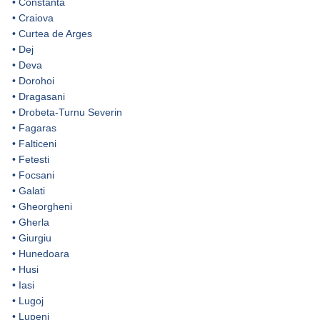
•
Constanta
•
Craiova
•
Curtea de Arges
•
Dej
•
Deva
•
Dorohoi
•
Dragasani
•
Drobeta-Turnu Severin
•
Fagaras
•
Falticeni
•
Fetesti
•
Focsani
•
Galati
•
Gheorgheni
•
Gherla
•
Giurgiu
•
Hunedoara
•
Husi
•
Iasi
•
Lugoj
•
Lupeni