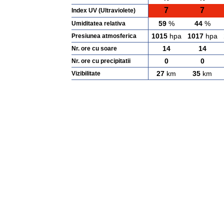
7
7
Index UV (Ultraviolete)
59
%
44
%
Umiditatea relativa
1015
hpa
1017
hpa
Presiunea atmosferica
14
14
Nr. ore cu soare
0
0
Nr. ore cu precipitatii
27
km
35
km
Vizibilitate