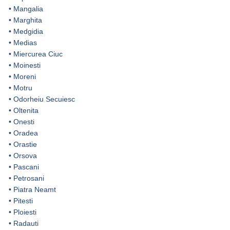
•
Mangalia
•
Marghita
•
Medgidia
•
Medias
•
Miercurea Ciuc
•
Moinesti
•
Moreni
•
Motru
•
Odorheiu Secuiesc
•
Oltenita
•
Onesti
•
Oradea
•
Orastie
•
Orsova
•
Pascani
•
Petrosani
•
Piatra Neamt
•
Pitesti
•
Ploiesti
•
Radauti