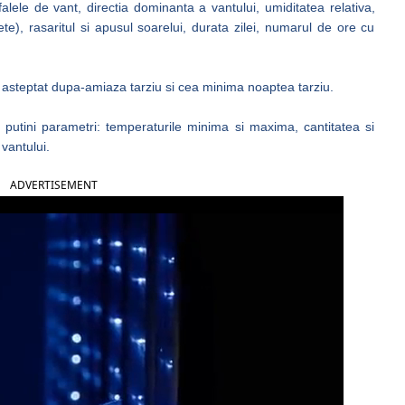
lele de vant, directia dominanta a vantului, umiditatea relativa,
te), rasaritul si apusul soarelui, durata zilei, numarul de ore cu
steptat dupa-amiaza tarziu si cea minima noaptea tarziu.
 putini parametri: temperaturile minima si maxima, cantitatea si
 vantului.
ADVERTISEMENT