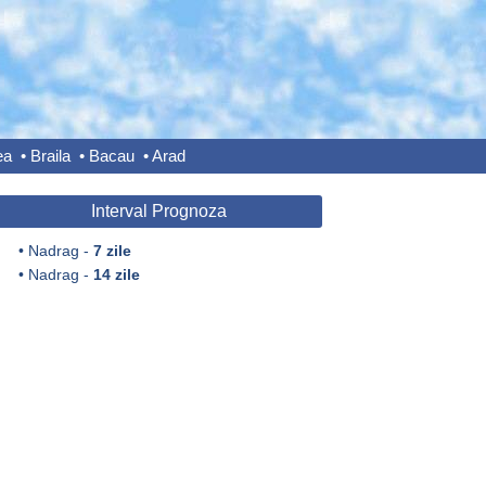
ea
•
Braila
•
Bacau
•
Arad
Interval Prognoza
•
Nadrag -
7 zile
•
Nadrag -
14 zile