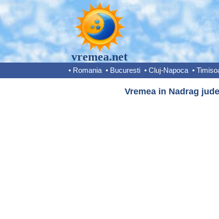
vremea.net
•
Romania
•
Bucuresti
•
Cluj-Napoca
•
Timiso
Vremea in Nadrag judet