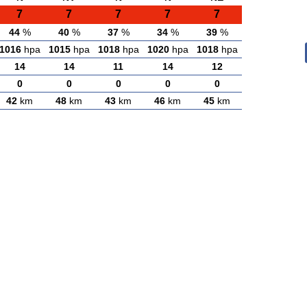
7
7
7
7
7
44
%
40
%
37
%
34
%
39
%
1016
hpa
1015
hpa
1018
hpa
1020
hpa
1018
hpa
14
14
11
14
12
0
0
0
0
0
42
km
48
km
43
km
46
km
45
km