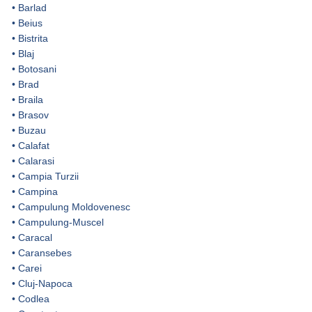
•
Barlad
•
Beius
•
Bistrita
•
Blaj
•
Botosani
•
Brad
•
Braila
•
Brasov
•
Buzau
•
Calafat
•
Calarasi
•
Campia Turzii
•
Campina
•
Campulung Moldovenesc
•
Campulung-Muscel
•
Caracal
•
Caransebes
•
Carei
•
Cluj-Napoca
•
Codlea