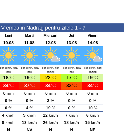
- Vremea in Nadrag pentru zilele 1 - 7
Luni
Marti
Miercuri
Joi
Vineri
10.08
11.08
12.08
13.08
14.08
cer senin, fara
cer senin, fara
cer senin, nori
cer senin, fara
cer senin, nori
nori
nori
razleti
nori
razleti
18
°C
19
°C
22
°C
17
°C
19
°C
34
°C
37
°C
34
°C
32
°C
34
°C
0
mm
0
mm
0
mm
0
mm
0
mm
0
%
0
%
3
%
0
%
0
%
0
%
4
%
19
%
0
%
10
%
4
km/h
5
km/h
12
km/h
7
km/h
6
km/h
9
km/h
13
km/h
26
km/h
18
km/h
15
km/h
N
NV
N
N
NE