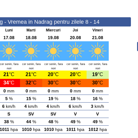
 - Vremea in Nadrag pentru zilele 8 - 14
Luni
Marti
Miercuri
Joi
Vineri
17.08
18.08
19.08
20.08
21.08
cer senin, fara
cer senin, fara
cer senin, fara
cer senin, fara
cer senin, fara
nori
nori
nori
nori
nori
21
°C
21
°C
20
°C
20
°C
19
°C
34
°C
32
°C
30
°C
30
°C
30
°C
0
mm
0
mm
0
mm
0
mm
0
mm
5
%
15
%
19
%
18
%
16
%
6
km/h
4
km/h
4
km/h
6
km/h
3
km/h
S
SV
SV
V
V
38
%
44
%
48
%
49
%
49
%
1011
hpa
1010
hpa
1010
hpa
1011
hpa
1012
hpa