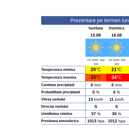
Prezentare pe termen lung
Sambata
Duminica
15.08
16.08
cer senin, fara
cer senin, fara
nori
nori
20
°C
21
°C
Temperatura minima
33
°C
34
°C
Temperatura maxima
0
mm
0
mm
Cantitate precipitatii
0
%
0
%
Probabilitate precipitatii
15
km/h
11
km/h
Viteza vantului
S
S
Directia vantului
37
%
35
%
Umiditatea relativa
1013
hpa
1012
hpa
Presiunea atmosferica