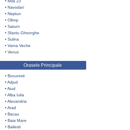
•
Mila 23
•
Navodari
•
Neptun
•
Olimp
•
Saturn
•
Sfantu Gheorghe
•
Sulina
•
Vama Veche
•
Venus
Orasele Principale
•
Bucuresti
•
Adjud
•
Aiud
•
Alba Iulia
•
Alexandria
•
Arad
•
Bacau
•
Baia Mare
•
Bailesti