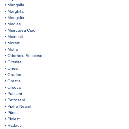
•
Mangalia
•
Marghita
•
Medgidia
•
Medias
•
Miercurea Ciuc
•
Moinesti
•
Moreni
•
Motru
•
Odorheiu Secuiesc
•
Oltenita
•
Onesti
•
Oradea
•
Orastie
•
Orsova
•
Pascani
•
Petrosani
•
Piatra Neamt
•
Pitesti
•
Ploiesti
•
Radauti