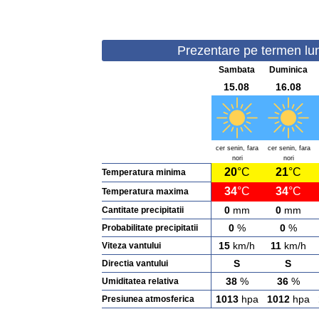
Prezentare pe termen lun
Sambata
Duminica
15.08
16.08
cer senin, fara
cer senin, fara
nori
nori
20
°C
21
°C
Temperatura minima
34
°C
34
°C
Temperatura maxima
0
mm
0
mm
Cantitate precipitatii
0
%
0
%
Probabilitate precipitatii
15
km/h
11
km/h
Viteza vantului
S
S
Directia vantului
38
%
36
%
Umiditatea relativa
1013
hpa
1012
hpa
Presiunea atmosferica