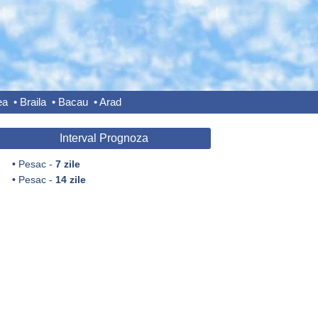
ea
•
Braila
•
Bacau
•
Arad
Interval Prognoza
•
Pesac -
7 zile
•
Pesac -
14 zile