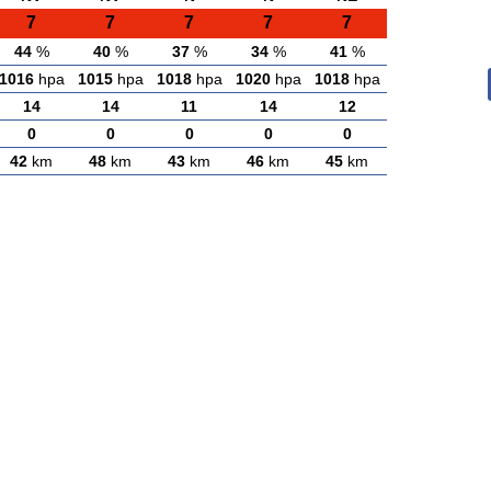
7
7
7
7
7
44
%
40
%
37
%
34
%
41
%
1016
hpa
1015
hpa
1018
hpa
1020
hpa
1018
hpa
14
14
11
14
12
0
0
0
0
0
42
km
48
km
43
km
46
km
45
km