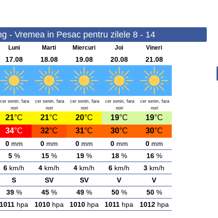
g - Vremea in Pesac pentru zilele 8 - 14
Luni
Marti
Miercuri
Joi
Vineri
17.08
18.08
19.08
20.08
21.08
cer senin, fara
cer senin, fara
cer senin, fara
cer senin, fara
cer senin, fara
nori
nori
nori
nori
nori
21
°C
21
°C
20
°C
19
°C
19
°C
34
°C
32
°C
31
°C
30
°C
30
°C
0
mm
0
mm
0
mm
0
mm
0
mm
5
%
15
%
19
%
18
%
16
%
6
km/h
4
km/h
4
km/h
6
km/h
3
km/h
S
SV
SV
V
V
39
%
45
%
49
%
50
%
50
%
1011
hpa
1010
hpa
1010
hpa
1011
hpa
1012
hpa