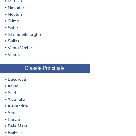
•
Mila 23
•
Navodari
•
Neptun
•
Olimp
•
Saturn
•
Sfantu Gheorghe
•
Sulina
•
Vama Veche
•
Venus
Orasele Principale
•
Bucuresti
•
Adjud
•
Aiud
•
Alba Iulia
•
Alexandria
•
Arad
•
Bacau
•
Baia Mare
•
Bailesti