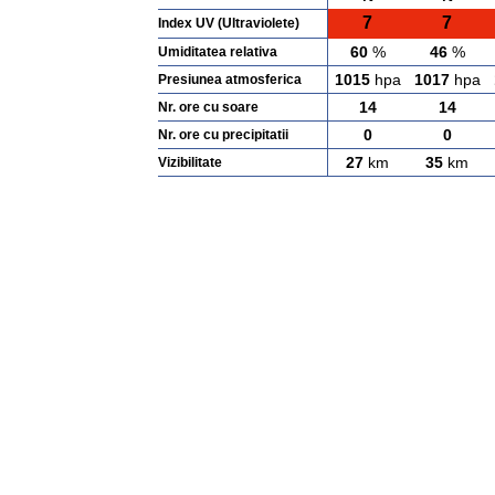
7
7
Index UV (Ultraviolete)
60
%
46
%
Umiditatea relativa
1015
hpa
1017
hpa
Presiunea atmosferica
14
14
Nr. ore cu soare
0
0
Nr. ore cu precipitatii
27
km
35
km
Vizibilitate