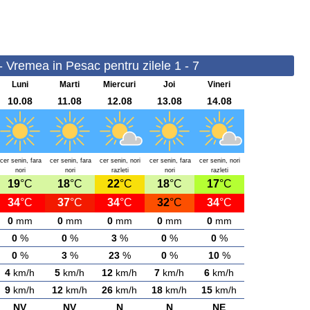
- Vremea in Pesac pentru zilele 1 - 7
Luni
Marti
Miercuri
Joi
Vineri
10.08
11.08
12.08
13.08
14.08
cer senin, fara
cer senin, fara
cer senin, nori
cer senin, fara
cer senin, nori
nori
nori
razleti
nori
razleti
19
°C
18
°C
22
°C
18
°C
17
°C
34
°C
37
°C
34
°C
32
°C
34
°C
0
mm
0
mm
0
mm
0
mm
0
mm
0
%
0
%
3
%
0
%
0
%
0
%
3
%
23
%
0
%
10
%
4
km/h
5
km/h
12
km/h
7
km/h
6
km/h
9
km/h
12
km/h
26
km/h
18
km/h
15
km/h
NV
NV
N
N
NE