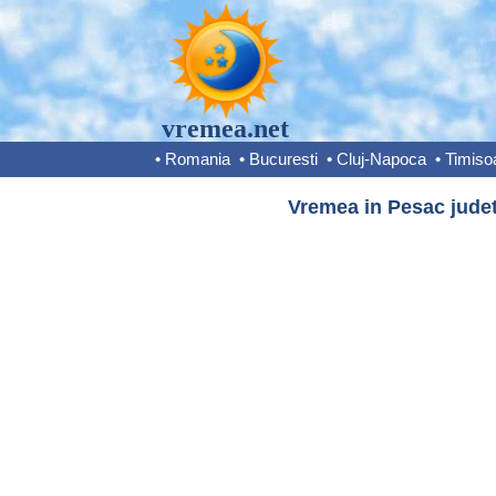
vremea.net
•
Romania
•
Bucuresti
•
Cluj-Napoca
•
Timiso
Vremea in Pesac judet