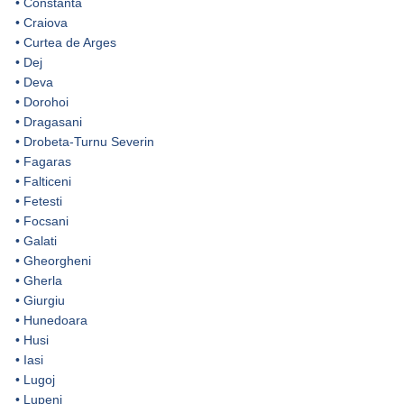
•
Constanta
•
Craiova
•
Curtea de Arges
•
Dej
•
Deva
•
Dorohoi
•
Dragasani
•
Drobeta-Turnu Severin
•
Fagaras
•
Falticeni
•
Fetesti
•
Focsani
•
Galati
•
Gheorgheni
•
Gherla
•
Giurgiu
•
Hunedoara
•
Husi
•
Iasi
•
Lugoj
•
Lupeni