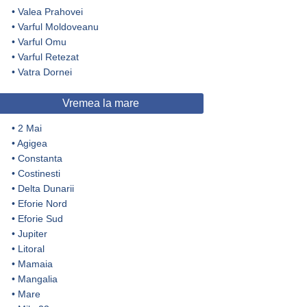
•
Valea Prahovei
•
Varful Moldoveanu
•
Varful Omu
•
Varful Retezat
•
Vatra Dornei
Vremea la mare
•
2 Mai
•
Agigea
•
Constanta
•
Costinesti
•
Delta Dunarii
•
Eforie Nord
•
Eforie Sud
•
Jupiter
•
Litoral
•
Mamaia
•
Mangalia
•
Mare