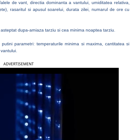
lele de vant, directia dominanta a vantului, umiditatea relativa,
te), rasaritul si apusul soarelui, durata zilei, numarul de ore cu
steptat dupa-amiaza tarziu si cea minima noaptea tarziu.
 putini parametri: temperaturile minima si maxima, cantitatea si
 vantului.
ADVERTISEMENT