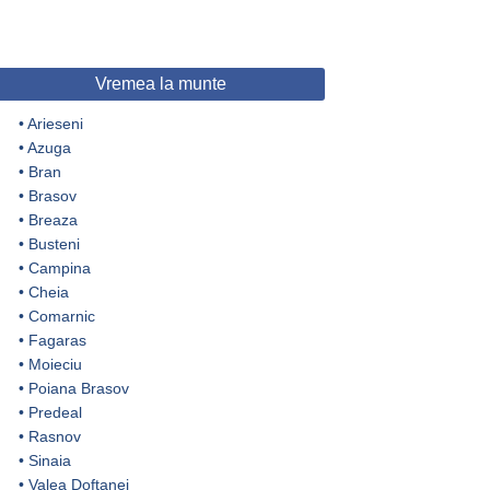
Vremea la munte
•
Arieseni
•
Azuga
•
Bran
•
Brasov
•
Breaza
•
Busteni
•
Campina
•
Cheia
•
Comarnic
•
Fagaras
•
Moieciu
•
Poiana Brasov
•
Predeal
•
Rasnov
•
Sinaia
•
Valea Doftanei