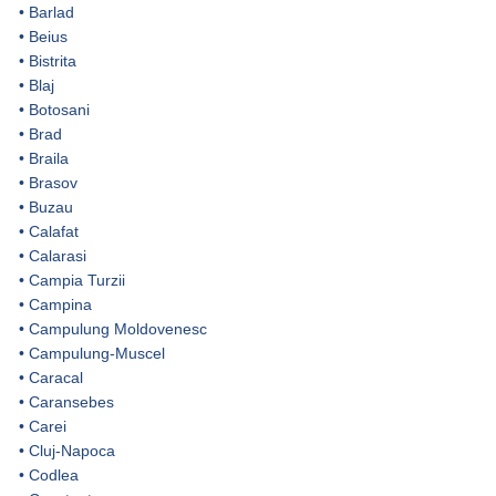
•
Barlad
•
Beius
•
Bistrita
•
Blaj
•
Botosani
•
Brad
•
Braila
•
Brasov
•
Buzau
•
Calafat
•
Calarasi
•
Campia Turzii
•
Campina
•
Campulung Moldovenesc
•
Campulung-Muscel
•
Caracal
•
Caransebes
•
Carei
•
Cluj-Napoca
•
Codlea