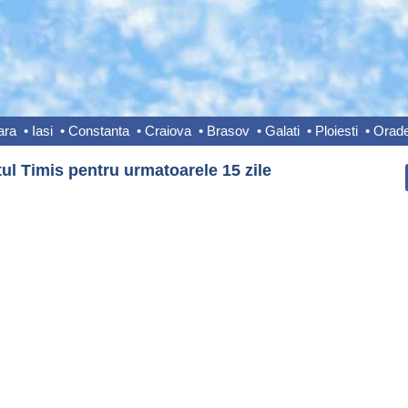
ara
•
Iasi
•
Constanta
•
Craiova
•
Brasov
•
Galati
•
Ploiesti
•
Orad
ul Timis pentru urmatoarele 15 zile