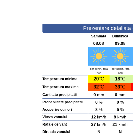
Prezentare detaliata 
Sambata
Duminica
08.08
09.08
cer senin, fara
cer senin, fara
nori
nori
20
°C
18
°C
Temperatura minima
32
°C
33
°C
Temperatura maxima
0
mm
0
mm
Cantitate precipitatii
0
%
0
%
Probabilitate precipitatii
8
%
5
%
Acoperire cu nori
12
km/h
8
km/h
Viteza vantului
27
km/h
21
km/h
Rafale de vant
N
N
Directia vantului