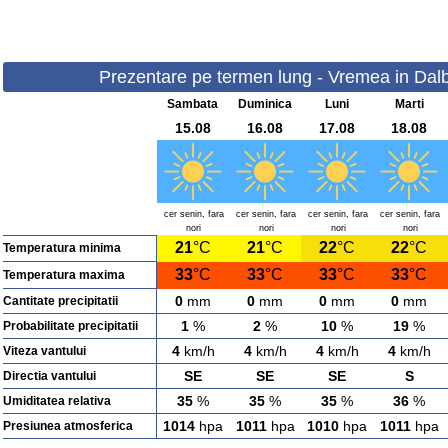
Prezentare pe termen lung - Vremea in Dalbo
Sambata
Duminica
Luni
Marti
15.08
16.08
17.08
18.08
cer senin, fara
cer senin, fara
cer senin, fara
cer senin, fara
nori
nori
nori
nori
21
°C
21
°C
22
°C
22
°C
Temperatura minima
33
°C
33
°C
33
°C
33
°C
Temperatura maxima
0
mm
0
mm
0
mm
0
mm
Cantitate precipitatii
1
%
2
%
10
%
19
%
Probabilitate precipitatii
4
km/h
4
km/h
4
km/h
4
km/h
Viteza vantului
SE
SE
SE
S
Directia vantului
35
%
35
%
35
%
36
%
Umiditatea relativa
1014
hpa
1011
hpa
1010
hpa
1011
hpa
Presiunea atmosferica