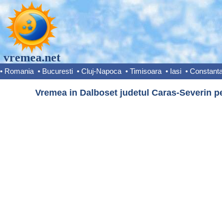
vremea.net
•
Romania
•
Bucuresti
•
Cluj-Napoca
•
Timisoara
•
Iasi
•
Constant
Vremea in Dalboset judetul Caras-Severin pe