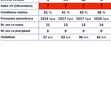
7
7
7
7
Index UV (Ultraviolete)
51
%
41
%
43
%
38
%
Umiditatea relativa
1014
hpa
1017
hpa
1017
hpa
1016
hpa
Presiunea atmosferica
11
13
13
14
Nr. ore cu soare
0
0
0
0
Nr. ore cu precipitatii
37
km
33
km
36
km
42
km
Vizibilitate