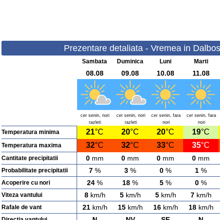
Prezentare detaliata - Vremea in Dalbose
Sambata
Duminica
Luni
Marti
08.08
09.08
10.08
11.08
cer senin, nori
cer senin, nori
cer senin, fara
cer senin, fara
razleti
razleti
nori
nori
21
°C
20
°C
20
°C
19
°C
Temperatura minima
32
°C
32
°C
33
°C
35
°C
Temperatura maxima
0
mm
0
mm
0
mm
0
mm
Cantitate precipitatii
7
%
3
%
0
%
1
%
Probabilitate precipitatii
24
%
18
%
5
%
0
%
Acoperire cu nori
8
km/h
5
km/h
5
km/h
7
km/h
Viteza vantului
21
km/h
15
km/h
16
km/h
18
km/h
Rafale de vant
N
NV
SE
N
Directia vantului