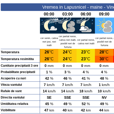
Vremea in Lapusnicel - maine - Vin
00:00
03:00
06:00
09:00
cer partial noros,
cer senin, cativa
cer partial noros,
cativa nori inalti,
cer partial noros,
nori josi, nori
posibil nori de
posibil nori de
cativa nori inalti
inalti
furtuna
furtuna
26
°C
24
°C
23
°C
28
°C
Temperatura
26
°C
24
°C
23
°C
30
°C
Temperatura resimitita
0
mm
0
mm
0
mm
0
mm
Cantitate precipitatii 3 ore
1
%
3
%
4
%
4
%
Probabilitate precipitatii
42
%
46
%
41
%
48
%
Acoperire cu nori
7
km/h
7
km/h
7
km/h
1
km/h
Viteza vantului
14
km/h
14
km/h
18
km/h
10
km/h
Rafale de vant
SE
SSE
SSE
NV
Directia vantului
45
%
49
%
52
%
49
%
Umiditatea relativa
47
km
40
km
42
km
44
km
Vizibilitate