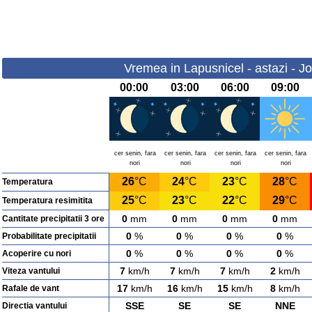
Vremea in Lapusnicel - astazi - Jo
00:00
03:00
06:00
09:00
cer senin, fara
cer senin, fara
cer senin, fara
cer senin, fara
nori
nori
nori
nori
26
°C
24
°C
23
°C
28
°C
Temperatura
25
°C
23
°C
22
°C
29
°C
Temperatura resimitita
0
mm
0
mm
0
mm
0
mm
Cantitate precipitatii 3 ore
0
%
0
%
0
%
0
%
Probabilitate precipitatii
0
%
0
%
0
%
0
%
Acoperire cu nori
7
km/h
7
km/h
7
km/h
2
km/h
Viteza vantului
17
km/h
16
km/h
15
km/h
8
km/h
Rafale de vant
SSE
SE
SE
NNE
Directia vantului