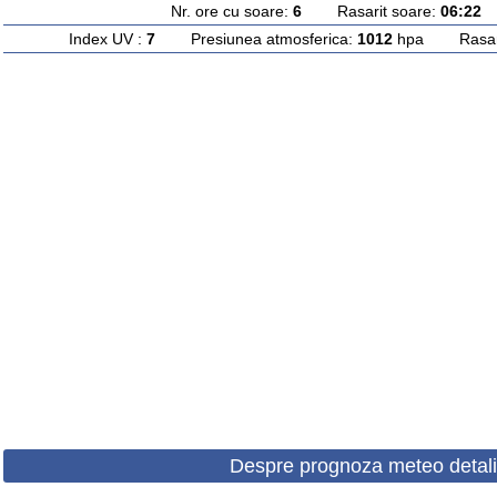
Nr. ore cu soare:
6
Rasarit soare:
06:22
A
Index UV :
7
Presiunea atmosferica:
1012
hpa Rasarit
Despre prognoza meteo detali