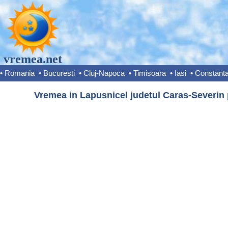
vremea.net
•
Romania
•
Bucuresti
•
Cluj-Napoca
•
Timisoara
•
Iasi
•
Constant
Vremea in Lapusnicel judetul Caras-Severin 