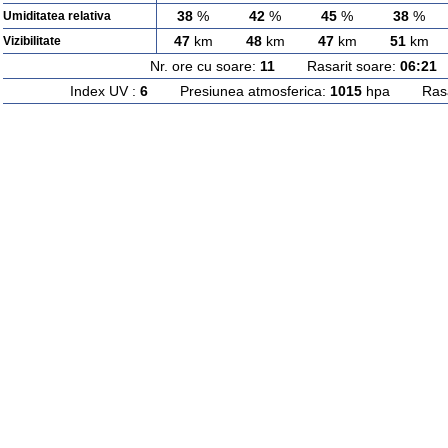
38
%
42
%
45
%
38
%
Umiditatea relativa
47
km
48
km
47
km
51
km
Vizibilitate
Nr. ore cu soare:
11
Rasarit soare:
06:21
A
Index UV :
6
Presiunea atmosferica:
1015
hpa Rasari