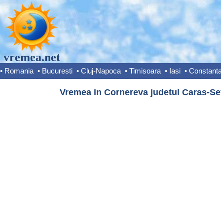
vremea.net
•
Romania
•
Bucuresti
•
Cluj-Napoca
•
Timisoara
•
Iasi
•
Constant
Vremea in Cornereva judetul Caras-Sev