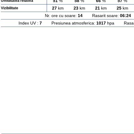
51
%
58
%
66
%
57
%
Umiditatea relativa
27
km
23
km
21
km
25
km
Vizibilitate
Nr. ore cu soare:
14
Rasarit soare:
06:24
A
Index UV :
7
Presiunea atmosferica:
1017
hpa Rasarit