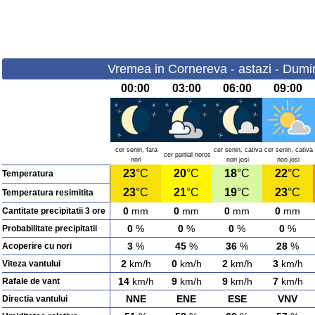
Vremea in Cornereva - astazi - Dumi
00:00
03:00
06:00
09:00
cer senin, fara
cer senin, cativa
cer senin, cativa
cer partial noros
nori
nori josi
nori josi
23
°C
20
°C
18
°C
22
°C
Temperatura
23
°C
21
°C
19
°C
23
°C
Temperatura resimitita
0
mm
0
mm
0
mm
0
mm
Cantitate precipitatii 3 ore
0
%
0
%
0
%
0
%
Probabilitate precipitatii
3
%
45
%
36
%
28
%
Acoperire cu nori
2
km/h
0
km/h
2
km/h
3
km/h
Viteza vantului
14
km/h
9
km/h
9
km/h
7
km/h
Rafale de vant
NNE
ENE
ESE
VNV
Directia vantului