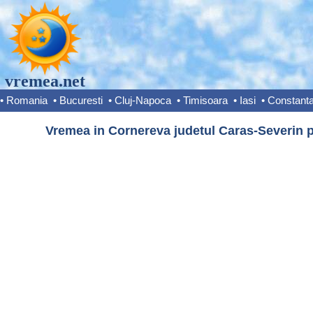
vremea.net
•
Romania
•
Bucuresti
•
Cluj-Napoca
•
Timisoara
•
Iasi
•
Constant
Vremea in Cornereva judetul Caras-Severin p