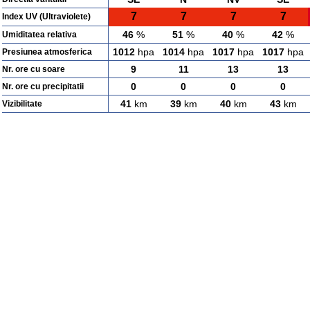
7
7
7
7
Index UV (Ultraviolete)
46
%
51
%
40
%
42
%
Umiditatea relativa
1012
hpa
1014
hpa
1017
hpa
1017
hpa
Presiunea atmosferica
9
11
13
13
Nr. ore cu soare
0
0
0
0
Nr. ore cu precipitatii
41
km
39
km
40
km
43
km
Vizibilitate