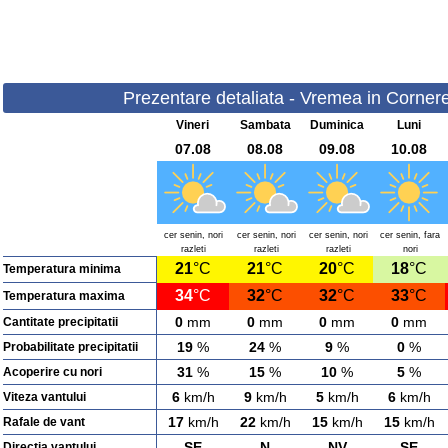
Prezentare detaliata - Vremea in Cornerev
Vineri
Sambata
Duminica
Luni
07.08
08.08
09.08
10.08
cer senin, nori
cer senin, nori
cer senin, nori
cer senin, fara
razleti
razleti
razleti
nori
21
°C
21
°C
20
°C
18
°C
Temperatura minima
34
°C
32
°C
32
°C
33
°C
Temperatura maxima
0
mm
0
mm
0
mm
0
mm
Cantitate precipitatii
19
%
24
%
9
%
0
%
Probabilitate precipitatii
31
%
15
%
10
%
5
%
Acoperire cu nori
6
km/h
9
km/h
5
km/h
6
km/h
Viteza vantului
17
km/h
22
km/h
15
km/h
15
km/h
Rafale de vant
SE
N
NV
SE
Directia vantului