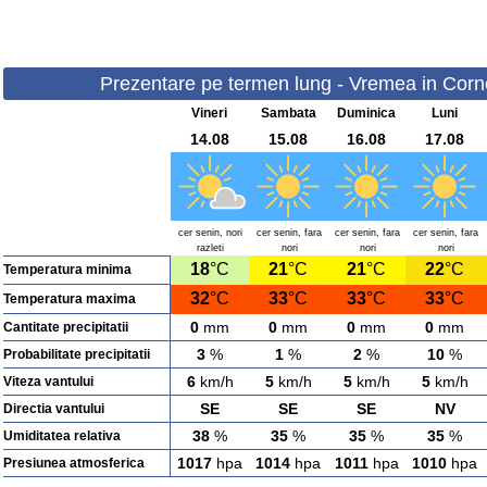
Prezentare pe termen lung - Vremea in Corne
Vineri
Sambata
Duminica
Luni
14.08
15.08
16.08
17.08
cer senin, nori
cer senin, fara
cer senin, fara
cer senin, fara
razleti
nori
nori
nori
18
°C
21
°C
21
°C
22
°C
Temperatura minima
32
°C
33
°C
33
°C
33
°C
Temperatura maxima
0
mm
0
mm
0
mm
0
mm
Cantitate precipitatii
3
%
1
%
2
%
10
%
Probabilitate precipitatii
6
km/h
5
km/h
5
km/h
5
km/h
Viteza vantului
SE
SE
SE
NV
Directia vantului
38
%
35
%
35
%
35
%
Umiditatea relativa
1017
hpa
1014
hpa
1011
hpa
1010
hpa
Presiunea atmosferica